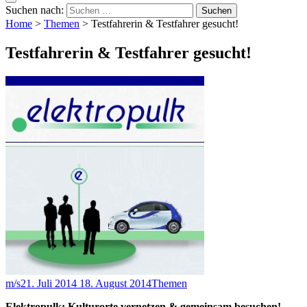
Suchen nach:
Home
>
Themen
>
Testfahrerin & Testfahrer gesucht!
Testfahrerin & Testfahrer gesucht!
m/s
21. Juli 2014
18. August 2014
Themen
Elektropulk: Kulturorte vernetzen & gemeinsam besuchen!