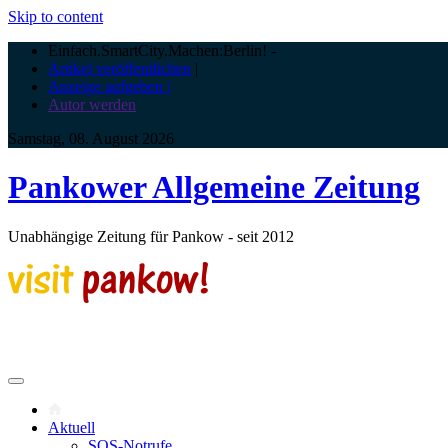
Skip to content
Einfach.SmartCity.Machen:Berlin!
-
Artikel veröffentlichen
|
Anzeige aufgeben |
Autor werden
Samstag, 08. August 2026
Pankower Allgemeine Zeitung
Unabhängige Zeitung für Pankow - seit 2012
Aktuell
SOS-Notrufe