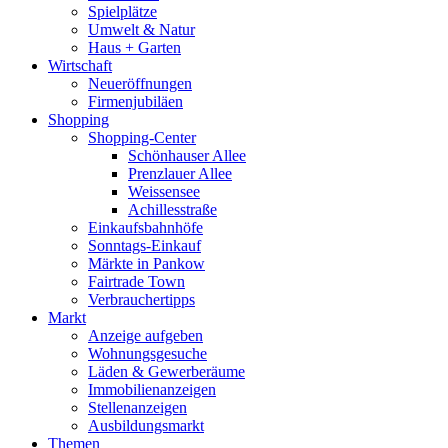
Spielplätze
Umwelt & Natur
Haus + Garten
Wirtschaft
Neueröffnungen
Firmenjubiläen
Shopping
Shopping-Center
Schönhauser Allee
Prenzlauer Allee
Weissensee
Achillesstraße
Einkaufsbahnhöfe
Sonntags-Einkauf
Märkte in Pankow
Fairtrade Town
Verbrauchertipps
Markt
Anzeige aufgeben
Wohnungsgesuche
Läden & Gewerberäume
Immobilienanzeigen
Stellenanzeigen
Ausbildungsmarkt
Themen