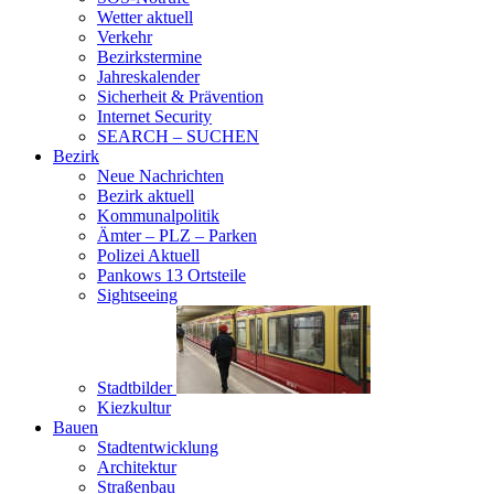
Wetter aktuell
Verkehr
Bezirkstermine
Jahreskalender
Sicherheit & Prävention
Internet Security
SEARCH – SUCHEN
Bezirk
Neue Nachrichten
Bezirk aktuell
Kommunalpolitik
Ämter – PLZ – Parken
Polizei Aktuell
Pankows 13 Ortsteile
Sightseeing
Stadtbilder
Kiezkultur
Bauen
Stadtentwicklung
Architektur
Straßenbau