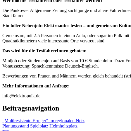
Wer möchte Testfahrerin oder Testfahrer werden?
Die Pankower Allgemeine Zeitung sucht junge und ältere FahrerInnen
Stadt fahren.
Ein toller Nebenjob: Elektroautos testen – und gemeinsam Kultur
Gemeinsam, mit 2-5 Personen in einem Auto, oder sogar im Pulk mit 1
Quadratkilometern viele interessante Orte verstreut sind.
Das wird für die TestfahrerInnen geboten:
Minijob oder Studentenjob auf Basis von 10 € Stundenlohn. Dazu Fre
Voraussetzung: Sprachkenntnisse Deutsch-Englisch.
Bewerbungen von Frauen und Männern werden gleich behandelt (stri
Mehr Informationen auf Anfrage:
info@elektropulk.de
Beitragsnavigation
„Multiresistente Erreger“ im regionalen Netz
Planungsstand Spielplatz Helmholtzplatz