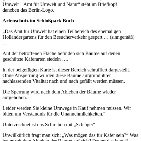
Umwelt – Amt für Umwelt und Natur“ steht im Briefkopf –
daneben das Berlin-Logo.
Artenschutz im Schloßpark Buch
„Das Amt für Umwelt hat einen Teilbereich des ehemaligen
Holländergartens für den Besucherverkehr gespert … (sinngemäß)
…
Auf der betroffenen Fläche befinden sich Bäume auf denen
geschützte Käferarten siedeln ….
In der beigefügten Karte ist dieser Bereich schraffiert dargestellt.
Ohne Absperrung würden diese Bäume aufgrund ihrer
nachlassenden Vitalität nach und nach gefällt werden müssen.
Die Sperrung wird nach dem Ableben der Bäume wieder
aufgehoben.
Leider werden Sie kleine Umwege in Kauf nehmen müssen. Wir
bitten um Verständnis für die Unannehmlichkeiten.“
Unterzeichnet ist das Schreiben mit „Schläger“.
Unwillkürlich fragt man sich: „Was mögen das für Käfer sein?“ Was
hat es mit dem Ableben der Bäume auf sich? Dauert das lange?