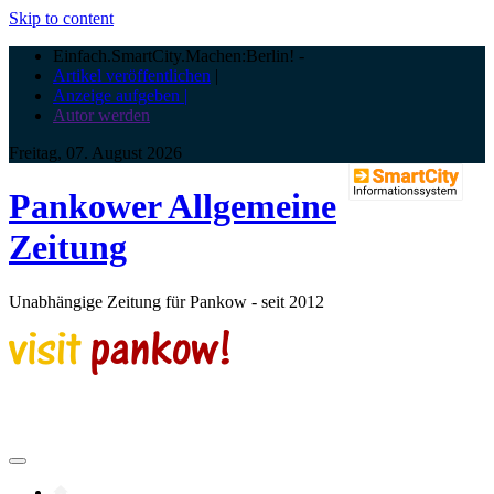
Skip to content
Einfach.SmartCity.Machen:Berlin!
-
Artikel veröffentlichen
|
Anzeige aufgeben |
Autor werden
Freitag, 07. August 2026
Pankower Allgemeine
Zeitung
Unabhängige Zeitung für Pankow - seit 2012