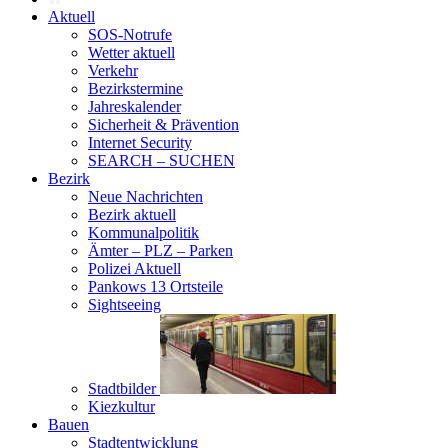
Aktuell
SOS-Notrufe
Wetter aktuell
Verkehr
Bezirkstermine
Jahreskalender
Sicherheit & Prävention
Internet Security
SEARCH – SUCHEN
Bezirk
Neue Nachrichten
Bezirk aktuell
Kommunalpolitik
Ämter – PLZ – Parken
Polizei Aktuell
Pankows 13 Ortsteile
Sightseeing
Stadtbilder
Kiezkultur
Bauen
Stadtentwicklung