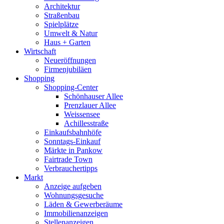
Architektur
Straßenbau
Spielplätze
Umwelt & Natur
Haus + Garten
Wirtschaft
Neueröffnungen
Firmenjubiläen
Shopping
Shopping-Center
Schönhauser Allee
Prenzlauer Allee
Weissensee
Achillesstraße
Einkaufsbahnhöfe
Sonntags-Einkauf
Märkte in Pankow
Fairtrade Town
Verbrauchertipps
Markt
Anzeige aufgeben
Wohnungsgesuche
Läden & Gewerberäume
Immobilienanzeigen
Stellenanzeigen