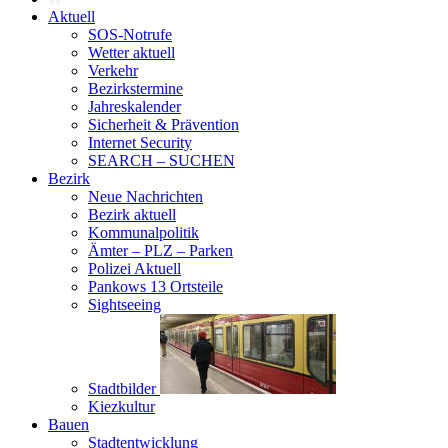
Aktuell
SOS-Notrufe
Wetter aktuell
Verkehr
Bezirkstermine
Jahreskalender
Sicherheit & Prävention
Internet Security
SEARCH – SUCHEN
Bezirk
Neue Nachrichten
Bezirk aktuell
Kommunalpolitik
Ämter – PLZ – Parken
Polizei Aktuell
Pankows 13 Ortsteile
Sightseeing
Stadtbilder
Kiezkultur
Bauen
Stadtentwicklung