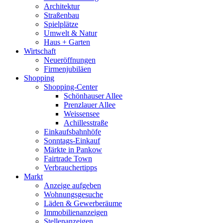
Architektur
Straßenbau
Spielplätze
Umwelt & Natur
Haus + Garten
Wirtschaft
Neueröffnungen
Firmenjubiläen
Shopping
Shopping-Center
Schönhauser Allee
Prenzlauer Allee
Weissensee
Achillesstraße
Einkaufsbahnhöfe
Sonntags-Einkauf
Märkte in Pankow
Fairtrade Town
Verbrauchertipps
Markt
Anzeige aufgeben
Wohnungsgesuche
Läden & Gewerberäume
Immobilienanzeigen
Stellenanzeigen