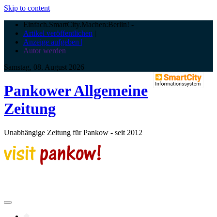
Skip to content
Einfach.SmartCity.Machen:Berlin!
-
Artikel veröffentlichen
|
Anzeige aufgeben |
Autor werden
Samstag, 08. August 2026
Pankower Allgemeine
Zeitung
Unabhängige Zeitung für Pankow - seit 2012