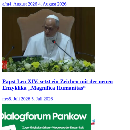
a/m
4. August 2026
4. August 2026
Papst Leo XIV. setzt ein Zeichen mit der neuen
Enzyklika „Magnifica Humanitas“
m/s
5. Juli 2026
5. Juli 2026