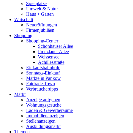
Spielplätze
Umwelt & Natur
Haus + Garten
Wirtschaft
Neueröffnungen
Firmenjubiläen
Shopping
Shopping-Center
Schönhauser Allee
Prenzlauer Allee
Weissensee
Achillesstraße
Einkaufsbahnhöfe
Sonntags-Einkauf
Märkte in Pankow
Fairtrade Town
Verbrauchertipps
Markt
Anzeige aufgeben
Wohnungsgesuche
Läden & Gewerberäume
Immobilienanzeigen
Stellenanzeigen
Ausbildungsmarkt
Themen