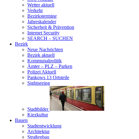
Wetter aktuell
Verkehr
Bezirkstermine
Jahreskalender
Sicherheit & Prävention
Internet Security
SEARCH – SUCHEN
Bezirk
Neue Nachrichten
Bezirk aktuell
Kommunalpolitik
Ämter – PLZ – Parken
Polizei Aktuell
Pankows 13 Ortsteile
Sightseeing
Stadtbilder
Kiezkultur
Bauen
Stadtentwicklung
Architektur
Straßenbau