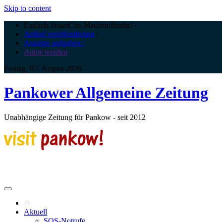
Skip to content
Einfach.SmartCity.Machen:Berlin!
-
Artikel veröffentlichen
|
Anzeige aufgeben |
Autor werden
Freitag, 07. August 2026
Pankower Allgemeine Zeitung
Unabhängige Zeitung für Pankow - seit 2012
Aktuell
SOS-Notrufe