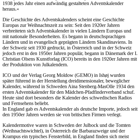
1938 jedes Jahr einen aufwändig gestalteten Adventskalender
heraus.«
Die Geschichte des Adventskalenders scheint eine Geschichte
Europas zur Weihnachtszeit zu sein: Seit den 1920er Jahren
verbreiteten sich Adventskalender in vielen Ländern Europas und
mit nationale Besonderheiten. Es begann in deutschsprachigen
Ländern und in evangelisch geprägten Ländern Skandinaviens. In
der Schweiz seit 1930 gedruckt, in Österreich und in der Schweiz
jedoch erst in den 1950er Jahren populär, begann in Dänemark der I.
Christian Olsens Kunstforlag (ICO) bereits in den 1920er Jahren mit
der Produktion von Julkalendern.
ICO und der Verlag Georg Moldow (GEMO) in Ishøj wurden
später führend in der Herstellung dreidimensionaler, beweglicher
Kalender, während in Schweden Aina Stenberg-MasOlle 1934 den
ersten Adventskalender für den Mädchen-Pfadfinderverband schuf.
Heute sind dort besonders die Kalender des schwedischen Radios
und Fernsehens beliebt.
In England gab es Adventskalender als deutsche Importe, jedoch seit
den 1950er Jahren werden sie von britischen Firmen verlegt.
Kalendermotive waren in Schweden der Julbock und die Tomten
(Weihnachtswichtel), in Österreich die Barbarazweige und der
Krampus ein typisches Fensterbild, in England finden sich meist