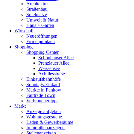
Architektur
Straßenbau
Spielplätze
Umwelt & Natur
Haus + Garten
Wirtschaft
Neueröffnungen
Firmenjubiläen
Shopping
Shopping-Center
Schönhauser Allee
Prenzlauer Allee
Weissensee
Achillesstraße
Einkaufsbahnhöfe
Sonntags-Einkauf
Märkte in Pankow
Fairtrade Town
Verbrauchertipps
Markt
Anzeige aufgeben
Wohnungsgesuche
Läden & Gewerberäume
Immobilienanzeigen
Stellenanzeigen