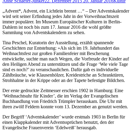
Anne Schaefer-Junker
22. Dezember 2015
20. Januar 2016
Kultur
„Advent*, Advent, ein Lichtlein brennt …“ – Der Adventskalender
wird seit seiner Erfindung jedes Jahr in der Vorweihnachtszeit
immer populärer. Im Museum Europäischer Kulturen in Berlin-
Dahlem ist noch bis zum 17. Januar 2016 die wohl größte
Sammlung von Adventskalendern zu sehen.
Tina Peschel, Kuratorin der Ausstellung, erzählt spannende
Geschichten zur Entstehung: »Als sich im 19. Jahrhundert das
Weihnachtsfest zur großen Familienfeier mit Bescherung
entwickelte, suchte man nach Wegen, die Vorfreude der Kinder auf
den Heiligen Abend zu unterstützen und die Frage ‘Wie viele Tage
sind es noch?’ zu veranschaulichen. Dafür gab es individuelle
Zählbräuche, wie Klausenhölzer, Kreidestriche an Schranktüren,
Strohhalme in der Krippe oder an der Tapete befestigte Bildchen.
Der erste gedruckte Zeitmesser erschien 1902 in Hamburg: Eine
‘Weihnachtsuhr für Kinder’, die im Verlag der Evangelischen
Buchhandlung von Friedrich Trümpler herauskam. Die Uhr mit
ihren zwölf Feldern konnte vom 13. Dezember an genutzt werden.
Der Begriff ‘Adventskalender’ wurde erstmals 1903 in Berlin für
einen Klappkalender mit Adventssprüchen benutzt, den der
Evangelische Frauenverein ‘Edelweiß’ herausgab.