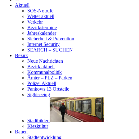
Aktuell
SOS-Notrufe
Wetter aktuell
Verkehr
Bezirkstermine
Jahreskalender
Sicherheit & Prävention
Internet Security
SEARCH – SUCHEN
Bezirk
Neue Nachrichten
Bezirk aktuell
Kommunalpolitik
Ämter – PLZ – Parken
Polizei Aktuell
Pankows 13 Ortsteile
Sightseeing
Stadtbilder
Kiezkultur
Bauen
Stadtentwicklung