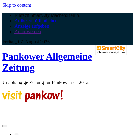
Skip to content
Einfach.SmartCity.Machen:Berlin!
-
Artikel veröffentlichen
|
Anzeige aufgeben |
Autor werden
Freitag, 07. August 2026
Pankower Allgemeine
Zeitung
Unabhängige Zeitung für Pankow - seit 2012