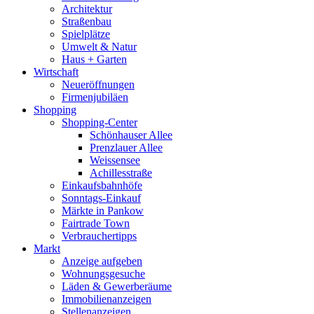
Architektur
Straßenbau
Spielplätze
Umwelt & Natur
Haus + Garten
Wirtschaft
Neueröffnungen
Firmenjubiläen
Shopping
Shopping-Center
Schönhauser Allee
Prenzlauer Allee
Weissensee
Achillesstraße
Einkaufsbahnhöfe
Sonntags-Einkauf
Märkte in Pankow
Fairtrade Town
Verbrauchertipps
Markt
Anzeige aufgeben
Wohnungsgesuche
Läden & Gewerberäume
Immobilienanzeigen
Stellenanzeigen