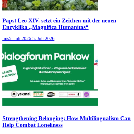
Papst Leo XIV. setzt ein Zeichen mit der neuen
Enzyklika „Magnifica Humanitas“
m/s
5. Juli 2026
5. Juli 2026
Strengthening Belonging: How Multilingualism Can
Help Combat Loneliness