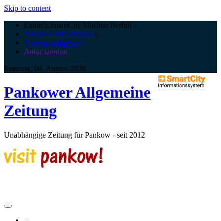
Skip to content
Einfach.SmartCity.Machen:Berlin!
-
Artikel veröffentlichen
|
Anzeige aufgeben |
Autor werden
Samstag, 08. August 2026
Pankower Allgemeine
Zeitung
Unabhängige Zeitung für Pankow - seit 2012