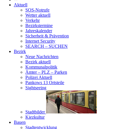
Aktuell
SOS-Notrufe
Wetter aktuell
Verkehr
Bezirkstermine
Jahreskalender
Sicherheit & Prävention
Internet Security
SEARCH – SUCHEN
Bezirk
Neue Nachrichten
Bezirk aktuell
Kommunalpolitik
Ämter – PLZ – Parken
Polizei Aktuell
Pankows 13 Ortsteile
Sightseeing
Stadtbilder
Kiezkultur
Bauen
Stadtentwicklung