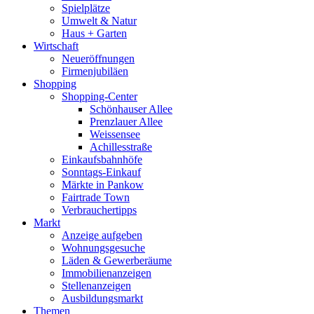
Spielplätze
Umwelt & Natur
Haus + Garten
Wirtschaft
Neueröffnungen
Firmenjubiläen
Shopping
Shopping-Center
Schönhauser Allee
Prenzlauer Allee
Weissensee
Achillesstraße
Einkaufsbahnhöfe
Sonntags-Einkauf
Märkte in Pankow
Fairtrade Town
Verbrauchertipps
Markt
Anzeige aufgeben
Wohnungsgesuche
Läden & Gewerberäume
Immobilienanzeigen
Stellenanzeigen
Ausbildungsmarkt
Themen