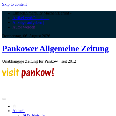
Skip to content
Einfach.SmartCity.Machen:Berlin!
-
Artikel veröffentlichen
|
Anzeige aufgeben |
Autor werden
Donnerstag, 06. August 2026
Pankower Allgemeine Zeitung
Unabhängige Zeitung für Pankow - seit 2012
Aktuell
SOS-Notrufe