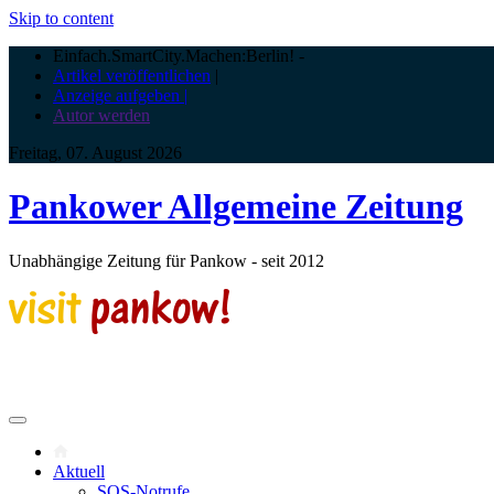
Skip to content
Einfach.SmartCity.Machen:Berlin!
-
Artikel veröffentlichen
|
Anzeige aufgeben |
Autor werden
Freitag, 07. August 2026
Pankower Allgemeine Zeitung
Unabhängige Zeitung für Pankow - seit 2012
Aktuell
SOS-Notrufe