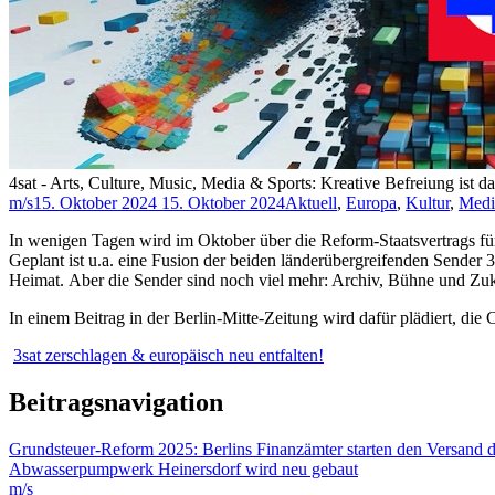
4sat - Arts, Culture, Music, Media & Sports: Kreative Befreiung ist d
m/s
15. Oktober 2024
15. Oktober 2024
Aktuell
,
Europa
,
Kultur
,
Medi
In wenigen Tagen wird im Oktober über die Reform-Staatsvertrags für
Geplant ist u.a. eine Fusion der beiden länderübergreifenden Sender 3
Heimat. Aber die Sender sind noch viel mehr: Archiv, Bühne und Z
In einem Beitrag in der Berlin-Mitte-Zeitung wird dafür plädiert, die
3sat zerschlagen & europäisch neu entfalten!
Beitragsnavigation
Grundsteuer-Reform 2025: Berlins Finanzämter starten den Versand 
Abwasserpumpwerk Heinersdorf wird neu gebaut
m/s