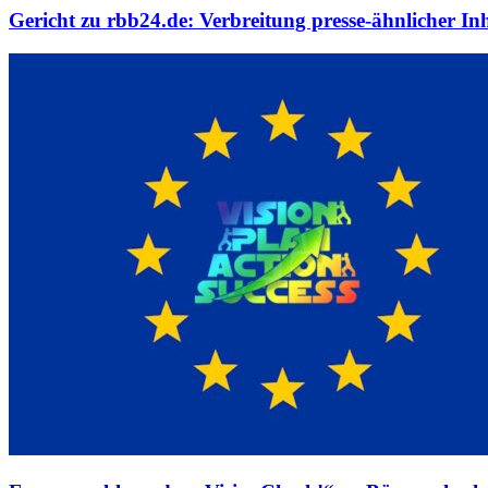
Gericht zu rbb24.de: Verbreitung presse-ähnlicher In