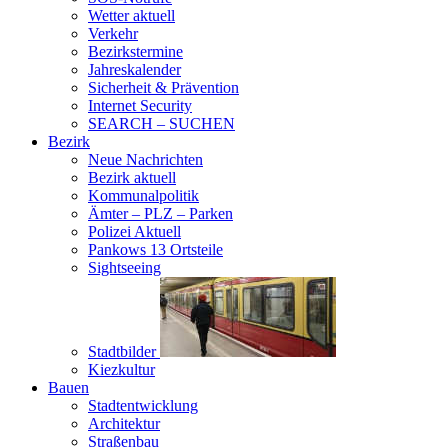
Wetter aktuell
Verkehr
Bezirkstermine
Jahreskalender
Sicherheit & Prävention
Internet Security
SEARCH – SUCHEN
Bezirk
Neue Nachrichten
Bezirk aktuell
Kommunalpolitik
Ämter – PLZ – Parken
Polizei Aktuell
Pankows 13 Ortsteile
Sightseeing
Stadtbilder
Kiezkultur
Bauen
Stadtentwicklung
Architektur
Straßenbau