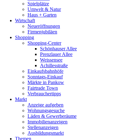
Spielplätze
Umwelt & Natur
Haus + Garten
Wirtschaft
Neueröffnungen
Firmenjubiläen
Shopping
Shopping-Center
Schönhauser Allee
Prenzlauer Allee
Weissensee
Achillesstraße
Einkaufsbahnhöfe
Sonntags-Einkauf
Märkte in Pankow
Fairtrade Town
Verbrauchertipps
Markt
Anzeige aufgeben
Wohnungsgesuche
Läden & Gewerberäume
Immobilienanzeigen
Stellenanzeigen
Ausbildungsmarkt
Themen