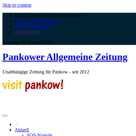
Skip to content
Einfach.SmartCity.Machen:Berlin!
-
Artikel veröffentlichen
|
Anzeige aufgeben |
Autor werden
Sonntag, 09. August 2026
Pankower Allgemeine Zeitung
Unabhängige Zeitung für Pankow - seit 2012
Aktuell
SOS-Notrufe