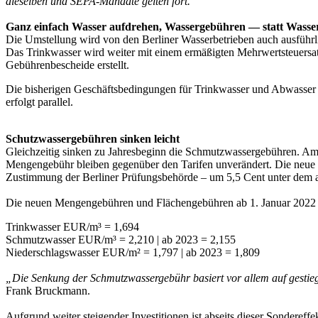
dieselben und SEPA-Mandate gelten fort.“
Ganz einfach Wasser aufdrehen, Wassergebühren — statt Wasser
Die Umstellung wird von den Berliner Wasserbetrieben auch ausführl
Das Trinkwasser wird weiter mit einem ermäßigten Mehrwertsteuers
Gebührenbescheide erstellt.
Die bisherigen Geschäftsbedingungen für Trinkwasser und Abwasser (
erfolgt parallel.
Schutzwassergebühren sinken leicht
Gleichzeitig sinken zu Jahresbeginn die Schmutzwassergebühren. Am
Mengengebühr bleiben gegenüber den Tarifen unverändert. Die neue 
Zustimmung der Berliner Prüfungsbehörde – um 5,5 Cent unter dem al
Die neuen Mengengebühren und Flächengebühren ab 1. Januar 2022 
Trinkwasser EUR/m³ = 1,694
Schmutzwasser EUR/m³ = 2,210 | ab 2023 = 2,155
Niederschlagswasser EUR/m² = 1,797 | ab 2023 = 1,809
„Die Senkung der Schmutzwassergebühr basiert vor allem auf gesti
Frank Bruckmann.
Aufgrund weiter steigender Investitionen ist abseits dieser Sonderef