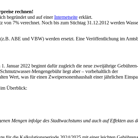
preise rechnen!
ich begründet und auf einer
Internetseite
erklärt.
atz von 7% verechnet. Noch bis zum Stichtag 31.12.2012 werden Wass
z.B. ABE und VBW) werden ersetzt. Eine Veröffentlichung im Amtsblatt
 1. Januar 2022 beginnt dafür zugleich die neue zweijährige Gebühren
Schmutzwasser-Mengengebühr liegt aber – vorbehaltlich der
ten Wert, was für einen Zweipersonenhaushalt einer jährlichen Einspa
im Überblick:
egenen Mengen infolge des Stadtwachstums und auch auf Effekten aus
fekte für die Kalkulationsperiode 2024/2025 mit einer leichten Gebühre