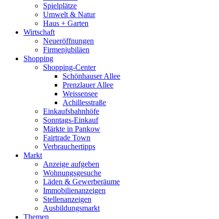
Spielplätze
Umwelt & Natur
Haus + Garten
Wirtschaft
Neueröffnungen
Firmenjubiläen
Shopping
Shopping-Center
Schönhauser Allee
Prenzlauer Allee
Weissensee
Achillesstraße
Einkaufsbahnhöfe
Sonntags-Einkauf
Märkte in Pankow
Fairtrade Town
Verbrauchertipps
Markt
Anzeige aufgeben
Wohnungsgesuche
Läden & Gewerberäume
Immobilienanzeigen
Stellenanzeigen
Ausbildungsmarkt
Themen