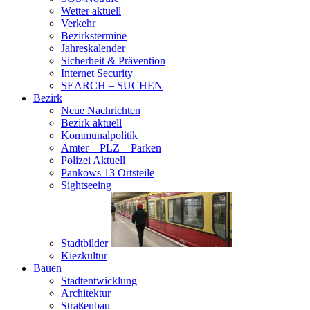
Wetter aktuell
Verkehr
Bezirkstermine
Jahreskalender
Sicherheit & Prävention
Internet Security
SEARCH – SUCHEN
Bezirk
Neue Nachrichten
Bezirk aktuell
Kommunalpolitik
Ämter – PLZ – Parken
Polizei Aktuell
Pankows 13 Ortsteile
Sightseeing
Stadtbilder
Kiezkultur
Bauen
Stadtentwicklung
Architektur
Straßenbau