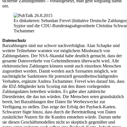
sicherste Zahlungsmittel – vorausgesetzt, man geht sorgfältig damit
um.
Es diskutieren: Sebastian Frevel (Initiative Deutsche Zahlung
Sypior und die CDU-Bundestagsabgeordnete Christina Schwarze
Tschammer
Datenschutz
Barzahlungen sind nur schwer nachverfolgbar. Alan Schapke und
weitere Teilnehmer warnten vor möglichem Missbrauch von
Zahlungsdaten. Der NSA-Skandal habe deutlich gemacht, dass der
gesamte Datenverkehr von Geheimdiensten überwacht wird. Alle
elektronischen Zahlungen können somit auch einzelnen Menschen
zugeordnet werden. Damit werden auch Szenarien möglich, wie
nachträgliche Sanktionen für potenziell gesundheitsschädigendes
Verhalten, ergänzte Andrea Tschammer. Frevel wies darauf hin, dass
die IDZ-Mitglieder kein Scoring mit den ihnen vorliegenden
Zahlungsdaten betreiben würden. Es gäbe aber zahlreiche
Dienstleister, die das tun würden. Die Menschen seien grundsätzlich
bereit, bei Barzahlungen ihre Daten für Werbezwecke zur
Verfügung zu stellen. Das zeige der Erfolg der Payback-Karten.
Schwarzer fügte hinzu, dass durch die Bereitstellung von Daten
zusätzlicher Nutzen für die Kunden entstehen würde. Darum stehe
sie diesen Geschäftsmodellen nicht so skeptisch gegenüber und