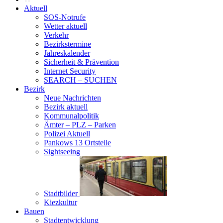
Aktuell
SOS-Notrufe
Wetter aktuell
Verkehr
Bezirkstermine
Jahreskalender
Sicherheit & Prävention
Internet Security
SEARCH – SUCHEN
Bezirk
Neue Nachrichten
Bezirk aktuell
Kommunalpolitik
Ämter – PLZ – Parken
Polizei Aktuell
Pankows 13 Ortsteile
Sightseeing
Stadtbilder
Kiezkultur
Bauen
Stadtentwicklung