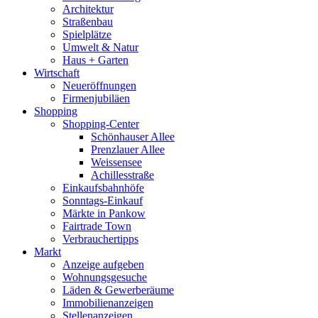
Architektur
Straßenbau
Spielplätze
Umwelt & Natur
Haus + Garten
Wirtschaft
Neueröffnungen
Firmenjubiläen
Shopping
Shopping-Center
Schönhauser Allee
Prenzlauer Allee
Weissensee
Achillesstraße
Einkaufsbahnhöfe
Sonntags-Einkauf
Märkte in Pankow
Fairtrade Town
Verbrauchertipps
Markt
Anzeige aufgeben
Wohnungsgesuche
Läden & Gewerberäume
Immobilienanzeigen
Stellenanzeigen