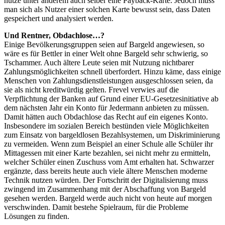
nutze unter anderem auch selber eine Payback-Karte. Jedoch muss
man sich als Nutzer einer solchen Karte bewusst sein, dass Daten
gespeichert und analysiert werden.
Und Rentner, Obdachlose…?
Einige Bevölkerungsgruppen seien auf Bargeld angewiesen, so
wäre es für Bettler in einer Welt ohne Bargeld sehr schwierig, so
Tschammer. Auch ältere Leute seien mit Nutzung nichtbarer
Zahlungsmöglichkeiten schnell überfordert. Hinzu käme, dass einige
Menschen von Zahlungsdienstleistungen ausgeschlossen seien, da
sie als nicht kreditwürdig gelten. Frevel verwies auf die
Verpflichtung der Banken auf Grund einer EU-Gesetzesinitiative ab
dem nächsten Jahr ein Konto für Jedermann anbieten zu müssen.
Damit hätten auch Obdachlose das Recht auf ein eigenes Konto.
Insbesondere im sozialen Bereich bestünden viele Möglichkeiten
zum Einsatz von bargeldlosen Bezahlsystemen, um Diskriminierung
zu vermeiden. Wenn zum Beispiel an einer Schule alle Schüler ihr
Mittagessen mit einer Karte bezahlen, sei nicht mehr zu ermitteln,
welcher Schüler einen Zuschuss vom Amt erhalten hat. Schwarzer
ergänzte, dass bereits heute auch viele ältere Menschen moderne
Technik nutzen würden. Der Fortschritt der Digitalisierung muss
zwingend im Zusammenhang mit der Abschaffung von Bargeld
gesehen werden. Bargeld werde auch nicht von heute auf morgen
verschwinden. Damit bestehe Spielraum, für die Probleme
Lösungen zu finden.