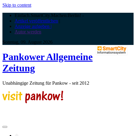
Skip to content
Einfach.SmartCity.Machen:Berlin!
-
Artikel veröffentlichen
|
Anzeige aufgeben |
Autor werden
Sonntag, 09. August 2026
Pankower Allgemeine
Zeitung
Unabhängige Zeitung für Pankow - seit 2012