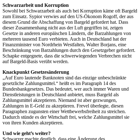
Schwarzarbeit und Korruption
Sowohl bei Schwarzarbeit als auch bei Korruption käme oft Bargeld
zum Einsatz. Sypior verwies auf den US-Ökonom Rogoff, der aus
diesem Grund die Abschaffung von Bargeld gefordert hat. Dass
dieser Zusammenhang nicht aus der Luft gegriffen ist, zeigen
Gesetze in anderen europäischen Ländern, die Barzahlungen von
mehreren tausend Euro verbieten. Auch in Deutschland hat der
Finanzminister von Nordrhein Westfalten, Walter Borjans, eine
Beschränkung von Barzahlungen durch den Gesetzgeber gefordert.
Schapke entgegnete, dass die schwerwiegenden Verbrechen nicht
auf Bargeld-Basis verübt werden.
Knackpunkt Gesetzesänderung
„Auf Euro lautende Banknoten sind das einzige unbeschränkte
gesetzliche Zahlungsmittel.“ heißt es im Paragraph 14 des
Bundesbankgesetzes. Das bedeutet, wer auch immer Waren und
Dienstleistungen in Deutschland anbietet, muss Bargeld als
Zahlungsmittel akzeptieren. Niemand ist aber gezwungen,
Zahlungen in E-Geld zu akzeptieren. Frevel überlegte, diesen
Paragraphen zugunsten einer Wettbewerbsfreiheit zu streichen.
Dadurch stünde es der Wirtschaft frei, welche Zahlungsmittel sie
von ihren Kunden akzeptieren.
Und wie geht’s weiter?
Schwarzer machte deutlich, dass eine Änderung des