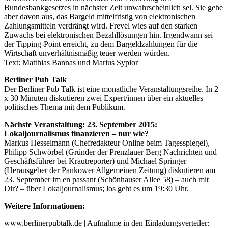
Bundesbankgesetzes in nächster Zeit unwahrscheinlich sei. Sie gehe
aber davon aus, das Bargeld mittelfristig von elektronischen
Zahlungsmitteln verdrängt wird. Frevel wies auf den starken
Zuwachs bei elektronischen Bezahllösungen hin. Irgendwann sei
der Tipping-Point erreicht, zu dem Bargeldzahlungen für die
Wirtschaft unverhältnismäßig teuer werden würden.
Text: Matthias Bannas und Marius Sypior
Berliner Pub Talk
Der Berliner Pub Talk ist eine monatliche Veranstaltungsreihe. In 2
x 30 Minuten diskutieren zwei Expert/innen über ein aktuelles
politisches Thema mit dem Publikum.
Nächste Veranstaltung: 23. September 2015:
Lokaljournalismus finanzieren – nur wie?
Markus Hesselmann (Chefredakteur Online beim Tagesspiegel),
Philipp Schwörbel (Gründer der Prenzlauer Berg Nachrichten und
Geschäftsführer bei Krautreporter) und Michael Springer
(Herausgeber der Pankower Allgemeinen Zeitung) diskutieren am
23. September im en passant (Schönhauser Allee 58) – auch mit
Dir? – über Lokaljournalismus; los geht es um 19:30 Uhr.
Weitere Informationen:
www.berlinerpubtalk.de | Aufnahme in den Einladungsverteiler: