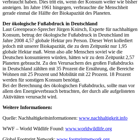
verbraucht haben. Dies tritt ein, wenn der Konsum weiter wie bisher
ansteigen. Im Jahre 1961 hingegen, verbrauchte die Menschheit
gerade einmal die Hälfte der Biokapazität des Planeten.
Der ökologische Fußabdruck in Deutschland
Laut Greenpeace-Sprecher Jürgen Knirsch, Experte für nachhaltigen
Konsum, betrug der ökologische Fußabdruck in Deutschland im
Jahre 2008 4,57 globale Hektar pro Person. Dieser Wert kollediert
jedoch mit unserer Biokapazität, die zu dem Zeitpunkt nur 1,95
globale Hektar maß. Wenn also alle Menschen soviel wie die
Deutschen konsumieren würden, hätten wir zu dem Zeitpunkt 2,57
Planeten gebraucht. Zu den Verursachern des großen Fußabdrucks
in Deutschland zählten mit 35 Prozent die Ernährung, die Bereiche
Wohnen mit 25 Prozent und Mobilität mit 22 Prozent. 18 Prozent
werden für sonstigen Konsum benötigt.
Bei der Berechnung des ökologischen Fußabdrucks, sollte man vor
allem den Energieverbrauch betrachten, der durch alle aufgelisteten
Aktivitäten verursacht wird.
Weitere Informationen:
Quelle: Nachhaltigkeitsinformationen:
www.nachhaltigkeit.info
WWF – World Wildlife Found:
www.worldwildlife.org
Global Footprint Network:
www.footprintnetwork.org