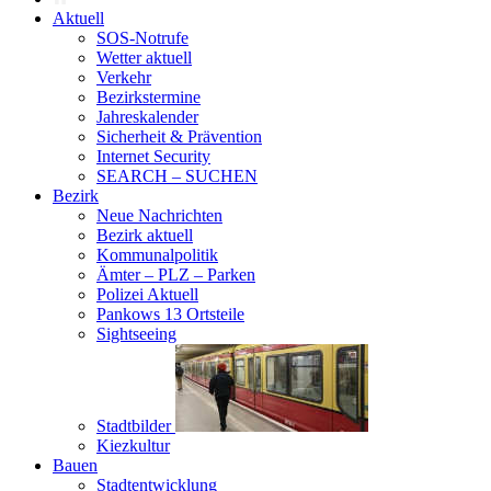
Aktuell
SOS-Notrufe
Wetter aktuell
Verkehr
Bezirkstermine
Jahreskalender
Sicherheit & Prävention
Internet Security
SEARCH – SUCHEN
Bezirk
Neue Nachrichten
Bezirk aktuell
Kommunalpolitik
Ämter – PLZ – Parken
Polizei Aktuell
Pankows 13 Ortsteile
Sightseeing
Stadtbilder
Kiezkultur
Bauen
Stadtentwicklung