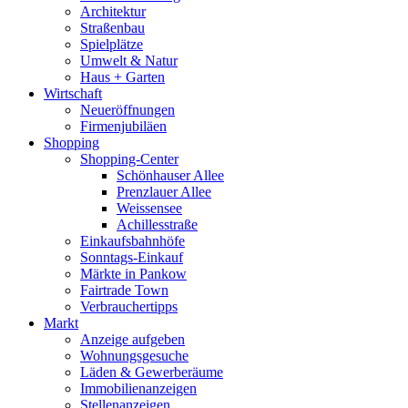
Architektur
Straßenbau
Spielplätze
Umwelt & Natur
Haus + Garten
Wirtschaft
Neueröffnungen
Firmenjubiläen
Shopping
Shopping-Center
Schönhauser Allee
Prenzlauer Allee
Weissensee
Achillesstraße
Einkaufsbahnhöfe
Sonntags-Einkauf
Märkte in Pankow
Fairtrade Town
Verbrauchertipps
Markt
Anzeige aufgeben
Wohnungsgesuche
Läden & Gewerberäume
Immobilienanzeigen
Stellenanzeigen