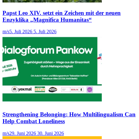
Papst Leo XIV. setzt ein Zeichen mit der neuen
Enzyklika „Magnifica Humanitas“
m/s
5. Juli 2026
5. Juli 2026
Strengthening Belonging: How Multilingualism Can
Help Combat Loneliness
m/s
29. Juni 2026
30. Juni 2026