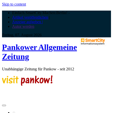
Skip to content
Einfach.SmartCity.Machen:Berlin!
-
Artikel veröffentlichen
|
Anzeige aufgeben |
Autor werden
Freitag, 07. August 2026
Pankower Allgemeine
Zeitung
Unabhängige Zeitung für Pankow - seit 2012