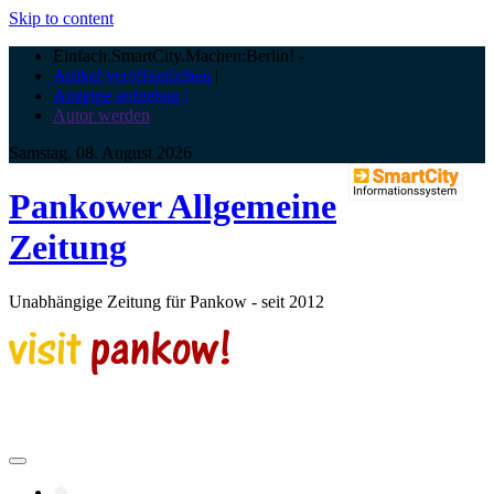
Skip to content
Einfach.SmartCity.Machen:Berlin!
-
Artikel veröffentlichen
|
Anzeige aufgeben |
Autor werden
Samstag, 08. August 2026
Pankower Allgemeine
Zeitung
Unabhängige Zeitung für Pankow - seit 2012