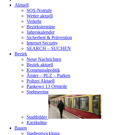
Aktuell
SOS-Notrufe
Wetter aktuell
Verkehr
Bezirkstermine
Jahreskalender
Sicherheit & Prävention
Internet Security
SEARCH – SUCHEN
Bezirk
Neue Nachrichten
Bezirk aktuell
Kommunalpolitik
Ämter – PLZ – Parken
Polizei Aktuell
Pankows 13 Ortsteile
Sightseeing
Stadtbilder
Kiezkultur
Bauen
Stadtentwicklung