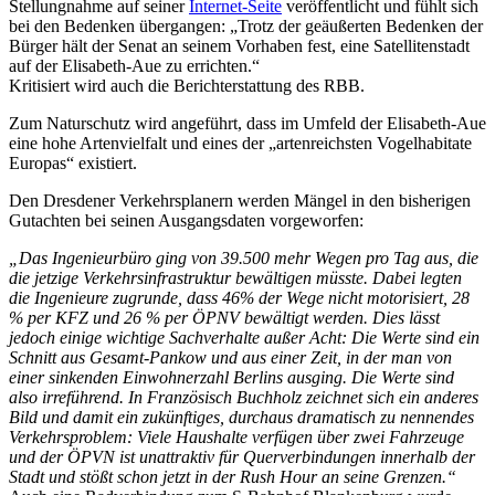
Stellungnahme auf seiner
Internet-Seite
veröffentlicht und fühlt sich
bei den Bedenken übergangen: „Trotz der geäußerten Bedenken der
Bürger hält der Senat an seinem Vorhaben fest, eine Satellitenstadt
auf der Elisabeth-Aue zu errichten.“
Kritisiert wird auch die Berichterstattung des RBB.
Zum Naturschutz wird angeführt, dass im Umfeld der Elisabeth-Aue
eine hohe Artenvielfalt und eines der „artenreichsten Vogelhabitate
Europas“ existiert.
Den Dresdener Verkehrsplanern werden Mängel in den bisherigen
Gutachten bei seinen Ausgangsdaten vorgeworfen:
„Das Ingenieurbüro ging von 39.500 mehr Wegen pro Tag aus, die
die jetzige Verkehrsinfrastruktur bewältigen müsste. Dabei legten
die Ingenieure zugrunde, dass 46% der Wege nicht motorisiert, 28
% per KFZ und 26 % per ÖPNV bewältigt werden. Dies lässt
jedoch einige wichtige Sachverhalte außer Acht: Die Werte sind ein
Schnitt aus Gesamt-Pankow und aus einer Zeit, in der man von
einer sinkenden Einwohnerzahl Berlins ausging. Die Werte sind
also irreführend. In Französisch Buchholz zeichnet sich ein anderes
Bild und damit ein zukünftiges, durchaus dramatisch zu nennendes
Verkehrsproblem: Viele Haushalte verfügen über zwei Fahrzeuge
und der ÖPVN ist unattraktiv für Querverbindungen innerhalb der
Stadt und stößt schon jetzt in der Rush Hour an seine Grenzen.“