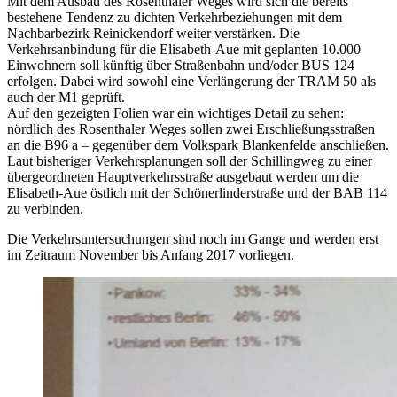
Mit dem Ausbau des Rosenthaler Weges wird sich die bereits
bestehene Tendenz zu dichten Verkehrbeziehungen mit dem
Nachbarbezirk Reinickendorf weiter verstärken. Die
Verkehrsanbindung für die Elisabeth-Aue mit geplanten 10.000
Einwohnern soll künftig über Straßenbahn und/oder BUS 124
erfolgen. Dabei wird sowohl eine Verlängerung der TRAM 50 als
auch der M1 geprüft.
Auf den gezeigten Folien war ein wichtiges Detail zu sehen:
nördlich des Rosenthaler Weges sollen zwei Erschließungsstraßen
an die B96 a – gegenüber dem Volkspark Blankenfelde anschließen.
Laut bisheriger Verkehrsplanungen soll der Schillingweg zu einer
übergeordneten Hauptverkehrsstraße ausgebaut werden um die
Elisabeth-Aue östlich mit der Schönerlinderstraße und der BAB 114
zu verbinden.
Die Verkehrsuntersuchungen sind noch im Gange und werden erst
im Zeitraum November bis Anfang 2017 vorliegen.