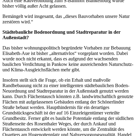
Auch eine Radverbindung zum S-Bahnhof Blankenburg wurde
bisher völlig außer Acht gelassen.
Bemängelt wird insgesamt, das „dieses Bauvorhaben unsere Natur
zerstören wird.“
Städtebauliche Bodenordnung und Stadtreparatur in der
Außenstadt?
Das bisher wohnungspolitisch begründete Vorhaben zur Bebauung
Elisabeth-Aue ist bisher „alternativlos“ vorgeplant worden. Dabei
wurde noch nicht erkannt, dass es aufgrund der wachsenden
baulichen Verdichtung in Pankow keine ausreichenden Naturschutz-
und Klima-Ausgleichsflächen mehr gibt.
Insofern stellt sich die Frage, ob ein Erhalt und maßvolle
Randbebauung nicht zu einer intelligenten städtebaulichen Boden-
Neuordnung und Stadtreparatur in der Außenstadt genutzt werden
kann. Durch Flächentausch könnten z.B. landwirtschaftlich genutzte
Flächen mit aufgelassenen Gebäuden entlang der Schönerlinder
Straße bebaut werden. Haupthindernis für ein derartiges
Grundstücksgeschäft ist der auf 16 Einzeleigentümer verteilte
Grundbesitz. Ferner gibt es bauliche Potentiale entlang der südlichen
Straßenseite des Rosenthaler Weges, der durch Ankauf und
Flächentausch entwickelt werden könnte, um die Zentralität des
Quartiers am Hugenottenplatz und Nahversorgungsqualität, Handel