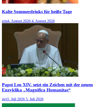
Kalte Sommerdrinks für heiße Tage
a/m
4. August 2026
4. August 2026
Papst Leo XIV. setzt ein Zeichen mit der neuen
Enzyklika „Magnifica Humanitas“
m/s
5. Juli 2026
5. Juli 2026