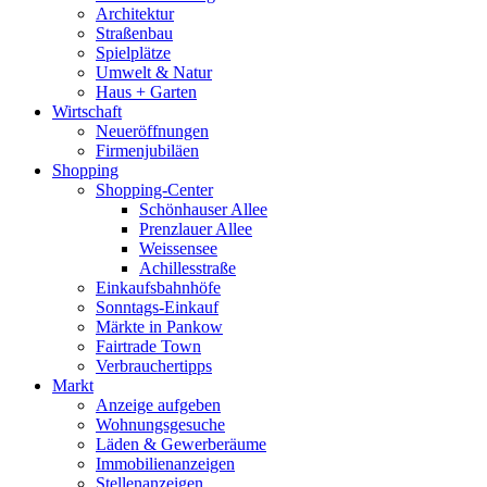
Architektur
Straßenbau
Spielplätze
Umwelt & Natur
Haus + Garten
Wirtschaft
Neueröffnungen
Firmenjubiläen
Shopping
Shopping-Center
Schönhauser Allee
Prenzlauer Allee
Weissensee
Achillesstraße
Einkaufsbahnhöfe
Sonntags-Einkauf
Märkte in Pankow
Fairtrade Town
Verbrauchertipps
Markt
Anzeige aufgeben
Wohnungsgesuche
Läden & Gewerberäume
Immobilienanzeigen
Stellenanzeigen