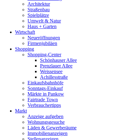
Architektur
Straßenbau
Spielplätze
Umwelt & Natur
Haus + Garten
Wirtschaft
Neueröffnungen
Firmenjubiläen
Shopping
Shopping-Center
Schönhauser Allee
Prenzlauer Allee
Weissensee
Achillesstraße
Einkaufsbahnhöfe
Sonntags-Einkauf
Märkte in Pankow
Fairtrade Town
Verbrauchertipps
Markt
Anzeige aufgeben
Wohnungsgesuche
Läden & Gewerberäume
Immobilienanzeigen
Stellenanzeigen