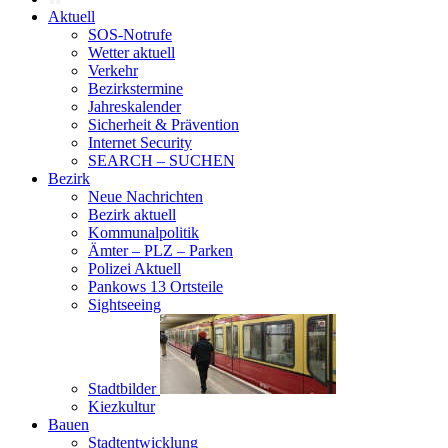
Aktuell
SOS-Notrufe
Wetter aktuell
Verkehr
Bezirkstermine
Jahreskalender
Sicherheit & Prävention
Internet Security
SEARCH – SUCHEN
Bezirk
Neue Nachrichten
Bezirk aktuell
Kommunalpolitik
Ämter – PLZ – Parken
Polizei Aktuell
Pankows 13 Ortsteile
Sightseeing
Stadtbilder
Kiezkultur
Bauen
Stadtentwicklung