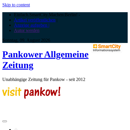
Skip to content
Einfach.SmartCity.Machen:Berlin!
-
Artikel veröffentlichen
|
Anzeige aufgeben |
Autor werden
Sonntag, 09. August 2026
Pankower Allgemeine
Zeitung
Unabhängige Zeitung für Pankow - seit 2012