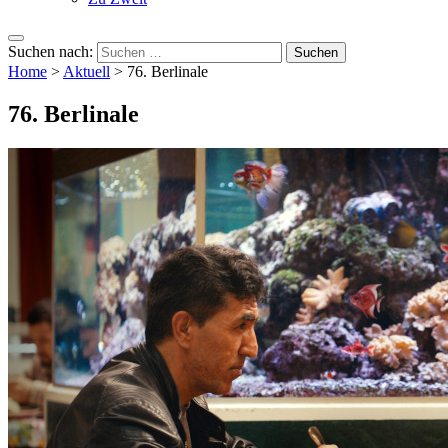
Suchen nach:
Home
>
Aktuell
>
76. Berlinale
76. Berlinale