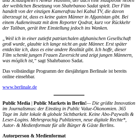
und Schauspielers Anwar Hashimi, der auch eine Hauptrolle neben
der weiblichen Besetzung von Shahrbanoo Sadat spielt. Der Film
handelt von der einzigen Kamerafrau bei Kabul TV, die davon
überzeugt ist, dass es keine guten Männer in Afganistan gibt. Bei
einem Außeneinsatz mit dem Reporter Qodrat, kurz vor Rückkehr
der Taliban, gerät ihre Einstellung jedoch ins Wanken.
„Weil ich in einer zutiefst patriarchalen afghanischen Gesellschaft
groß wurde, glaubte ich lange nicht an gute Männer. Erst später
entdeckte ich, dass es eine andere Realität gibt. Ich hoffe, dieser
Film schenkt jungen Frauen Zuversicht und zeigt jungen Männern,
was möglich ist,“
sagt Shahrbanoo Sadat.
Das vollständige Programm der diesjährigen Berlinale ist bereits
online einsehbar.
www.berlinale.de
Public Media
|
Public Markets in Berlin!
— Die größte Innovation
im Journalismus: der Einstieg in Public Value-Ökonomien. 365
Tage im Jahr lokale & globale Sichtbarkeit. Keine Abo-Paywalls &
Leser-Logins. Mehrsprachig Publizieren, neue digitale Rechte*,
Autor- & Medienformate für alle Bürger & Gäste Berlins
.
Autorperson & Medienformat