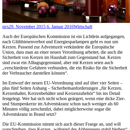
m/s
29. November 2015
6. Januar 2016
Wirtschaft
Auch der Europäischen Kommission ist ein Lichtlein aufgegangen,
nach Glühbirnenverbot und Energiesparlampen geht es nun um
Kerzen. Passend zur Adventszeit verkündete die Europäische
Union, dass man an einer neuen Verordnung arbeitet, die auch die
Sicherheit von Kerzen im Haushalt zum Gegenstand hat. Kerzen
sind zwar ein Alltagsgegenstand, aber mit Kerzen seien auch
„verschiedene Gefahren verbunden, die ein Risiko für die Sicherheit
der Verbraucher darstellen können“.
Im Entwurf der neuen EU-Verordnung sind auf über vier Seiten –
plus fünf Seiten Anhang – Sicherheitsanforderungen „für Kerzen,
Kerzenhalter, Kerzenbehälter und Kerzenzubehör“ bis ins Detail
festgelegt. Wer hat sich nicht schon geärgert, wenn eine dicke Zier-
und Stumpenkerze im Adventskranz schon nach weniger als 60
Minuten völlig zerschmilzt, dabei möglicherweise sogar die
Adventskranz in Brand setzt?
Die EU-Kommission nimmt sich auch dieser Fraege an, und will
vorschreiben, dass Kerzen „während des Abbrennens stabil bleiben“