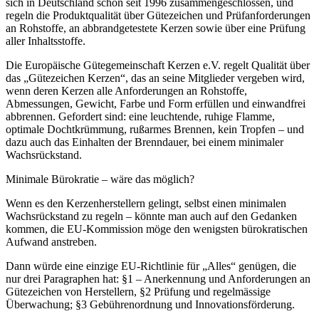
sich in Deutschland schon seit 1996 zusammengeschlossen, und
regeln die Produktqualität über Gütezeichen und Prüfanforderungen
an Rohstoffe, an abbrandgetestete Kerzen sowie über eine Prüfung
aller Inhaltsstoffe.
Die Europäische Gütegemeinschaft Kerzen e.V. regelt Qualität über
das „Gütezeichen Kerzen“, das an seine Mitglieder vergeben wird,
wenn deren Kerzen alle Anforderungen an Rohstoffe,
Abmessungen, Gewicht, Farbe und Form erfüllen und einwandfrei
abbrennen. Gefordert sind: eine leuchtende, ruhige Flamme,
optimale Dochtkrümmung, rußarmes Brennen, kein Tropfen – und
dazu auch das Einhalten der Brenndauer, bei einem minimaler
Wachsrückstand.
Minimale Bürokratie – wäre das möglich?
Wenn es den Kerzenherstellern gelingt, selbst einen minimalen
Wachsrückstand zu regeln – könnte man auch auf den Gedanken
kommen, die EU-Kommission möge den wenigsten bürokratischen
Aufwand anstreben.
Dann würde eine einzige EU-Richtlinie für „Alles“ genügen, die
nur drei Paragraphen hat: §1 – Anerkennung und Anforderungen an
Gütezeichen von Herstellern, §2 Prüfung und regelmässige
Überwachung; §3 Gebührenordnung und Innovationsförderung.