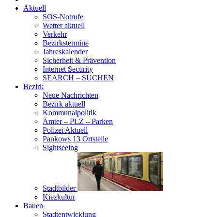
Aktuell
SOS-Notrufe
Wetter aktuell
Verkehr
Bezirkstermine
Jahreskalender
Sicherheit & Prävention
Internet Security
SEARCH – SUCHEN
Bezirk
Neue Nachrichten
Bezirk aktuell
Kommunalpolitik
Ämter – PLZ – Parken
Polizei Aktuell
Pankows 13 Ortsteile
Sightseeing
Stadtbilder
Kiezkultur
Bauen
Stadtentwicklung