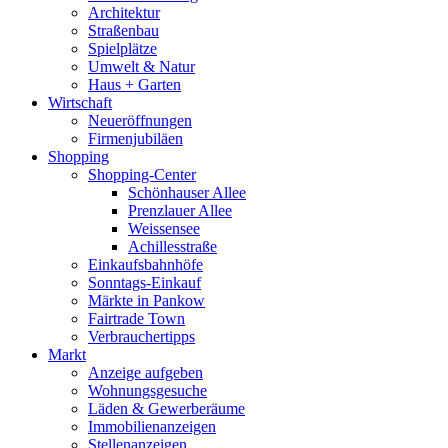
Architektur
Straßenbau
Spielplätze
Umwelt & Natur
Haus + Garten
Wirtschaft
Neueröffnungen
Firmenjubiläen
Shopping
Shopping-Center
Schönhauser Allee
Prenzlauer Allee
Weissensee
Achillesstraße
Einkaufsbahnhöfe
Sonntags-Einkauf
Märkte in Pankow
Fairtrade Town
Verbrauchertipps
Markt
Anzeige aufgeben
Wohnungsgesuche
Läden & Gewerberäume
Immobilienanzeigen
Stellenanzeigen