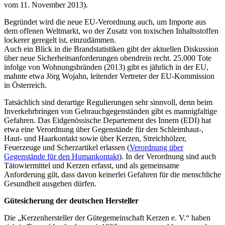
vom 11. November 2013).
Begründet wird die neue EU-Verordnung auch, um Importe aus
dem offenen Weltmarkt, wo der Zusatz von toxischen Inhaltsstoffen
lockerer geregelt ist, einzudämmen.
Auch ein Blick in die Brandstatistiken gibt der aktuellen Diskussion
über neue Sicherheitsanforderungen obendrein recht. 25.000 Tote
infolge von Wohnungsbränden (2013) gibt es jährlich in der EU,
mahnte etwa Jörg Wojahn, leitender Vertreter der EU-Kommission
in Österreich.
Tatsächlich sind derartige Regulierungen sehr sinnvoll, denn beim
Inverkehrbringen von Gebrauchgegenständen gibt es mannigfaltige
Gefahren. Das Eidgenössische Departement des Innern (EDI) hat
etwa eine Verordnung über Gegenstände für den Schleimhaut-,
Haut- und Haarkontakt sowie über Kerzen, Streichhölzer,
Feuerzeuge und Scherzartikel erlassen (
Verordnung über
Gegenstände für den Humankontakt
). In der Verordnung sind auch
Tätowiermittel und Kerzen erfasst, und als gemeinsame
Anforderung gilt, dass davon keinerlei Gefahren für die menschliche
Gesundheit ausgehen dürfen.
Gütesicherung der deutschen Hersteller
Die „Kerzenhersteller der Gütegemeinschaft Kerzen e. V.“ haben