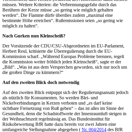
müssen. Weitere Kriterien: die Verbrennungsgefahr durch das
Berühren der Kerze müsse „so gering wie möglich gehalten
werden“. Die Flamme dürfe überdies zudem „maximal eine
bestimmte Höhe erreichen“. Rußemissionen seien „so gering wie
möglich zu halten“.
Nach Gurken nun Kleinscheiß?
Der Vorsitzende der CDU/CSU-Abgeordneten im EU-Parlament,
Herbert Reul, kritisierte die Überregulierung durch die EU-
Kommission scharf. „Während Europas Probleme brennen, regelt
die Kommission weiter fröhlich jeden Kleinscheiß“, sagte er der
„Bild“. „Was ist aus dem Versprechen geworden, sich nur noch um
die großen Dinge zu kümmern?“
Auf den zweiten Blick doch notwendig
Auf den zweiten Blick entpuppt sich der Regulierungsansatz jedoch
als nützlich für Konsumenten. So werden Blei- und
Nickelverbindungen in Kerzen verboten und „es darf keine
sichtbare Freisetzung von Ruß geben“ – das ist alles im Sinne der
Gesundheit, denn die Schadstoffwerte der Innenraumluft steigen in
der Weihnachtszeit regelmässig an. Das Bundesinstitut für
Risikobewertung BfR hatte dazu bereits vor zwei Jahren eine
umfangreiche Stellungnahme abgegeben (
Nr. 004/2014
des BfR