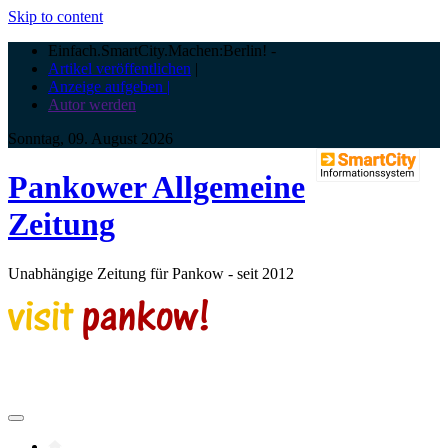
Skip to content
Einfach.SmartCity.Machen:Berlin!
-
Artikel veröffentlichen
|
Anzeige aufgeben |
Autor werden
Sonntag, 09. August 2026
Pankower Allgemeine
Zeitung
Unabhängige Zeitung für Pankow - seit 2012