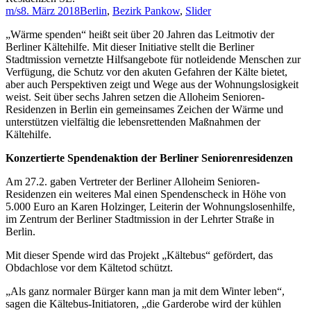
m/s
8. März 2018
Berlin
,
Bezirk Pankow
,
Slider
„Wärme spenden“ heißt seit über 20 Jahren das Leitmotiv der
Berliner Kältehilfe. Mit dieser Initiative stellt die Berliner
Stadtmission vernetzte Hilfsangebote für notleidende Menschen zur
Verfügung, die Schutz vor den akuten Gefahren der Kälte bietet,
aber auch Perspektiven zeigt und Wege aus der Wohnungslosigkeit
weist. Seit über sechs Jahren setzen die Alloheim Senioren-
Residenzen in Berlin ein gemeinsames Zeichen der Wärme und
unterstützen vielfältig die lebensrettenden Maßnahmen der
Kältehilfe.
Konzertierte Spendenaktion der Berliner Seniorenresidenzen
Am 27.2. gaben Vertreter der Berliner Alloheim Senioren-
Residenzen ein weiteres Mal einen Spendenscheck in Höhe von
5.000 Euro an Karen Holzinger, Leiterin der Wohnungslosenhilfe,
im Zentrum der Berliner Stadtmission in der Lehrter Straße in
Berlin.
Mit dieser Spende wird das Projekt „Kältebus“ gefördert, das
Obdachlose vor dem Kältetod schützt.
„Als ganz normaler Bürger kann man ja mit dem Winter leben“,
sagen die Kältebus-Initiatoren, „die Garderobe wird der kühlen