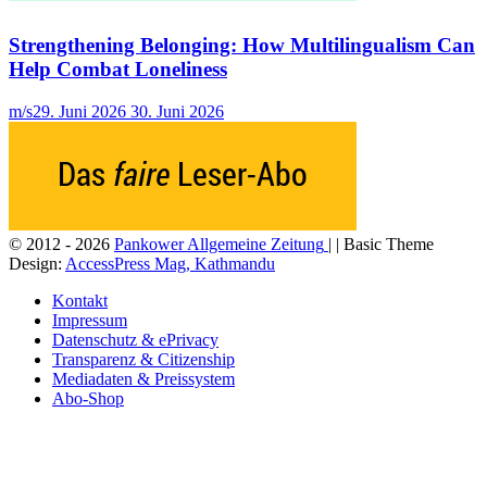
Strengthening Belonging: How Multilingualism Can
Help Combat Loneliness
m/s
29. Juni 2026
30. Juni 2026
© 2012 - 2026
Pankower Allgemeine Zeitung
| | Basic Theme
Design:
AccessPress Mag, Kathmandu
Kontakt
Impressum
Datenschutz & ePrivacy
Transparenz & Citizenship
Mediadaten & Preissystem
Abo-Shop