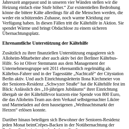
Jahreszeit angepasst und in unseren vier Wänden stellen wir die
Heizung einfach eine Stufe höher.“ Zur existentiellen Bedrohung
könne die bittere Kälte allerdings für all die Menschen werden, die
weder ein schützendes Zuhause, noch warme Kleidung zur
Verfügung haben. In diesen Fällen tritt die Kältehilfe in Aktion. Sie
spendet Wärme und bringt Obdachlose zu einem sicheren
Übernachtungsplatz.
Ehrenamtliche Unterstützung der Kältehilfe
Zusätzlich zu ihrer finanziellen Unterstützung engagieren sich
Alloheim-Mitarbeiter aber auch aktiv bei der Berliner Kältebus-
Hilfe. So ist Oliver Stemmann aus dem Management der
Unternehmensgruppe seit 2011 ehrenamtlich regelmäßig als
Kältebus-Fahrer und in der Tagesstätte „Nachtcafé“ der Citystation
Berlin aktiv. Und auch Einrichtungsleiterin Ilona Kirchmeier von
der Senioren-Residenz „Schwyzer Straße“ hat die Kältehilfe fest im
Blick: Anlässlich des „10-jährigen Jubiläums“ ihrer Einrichtung
übergab sie der Kältehilfevor kurzem eine Spende von 800 Euro,
die das Alloheim-Team aus dem Verkauf selbstgemachter Liköre
und Marmeladen auf dem hauseigenen „Weihnachtsmarkt der
Herzen“ erlösen konnte.
Darüber hinaus beteiligen sich Bewohner der Senioren-Residenz
jeden Monat beimCrépes-Backen in der Notübernachtung der