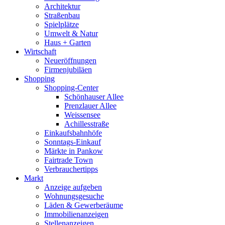
Architektur
Straßenbau
Spielplätze
Umwelt & Natur
Haus + Garten
Wirtschaft
Neueröffnungen
Firmenjubiläen
Shopping
Shopping-Center
Schönhauser Allee
Prenzlauer Allee
Weissensee
Achillesstraße
Einkaufsbahnhöfe
Sonntags-Einkauf
Märkte in Pankow
Fairtrade Town
Verbrauchertipps
Markt
Anzeige aufgeben
Wohnungsgesuche
Läden & Gewerberäume
Immobilienanzeigen
Stellenanzeigen