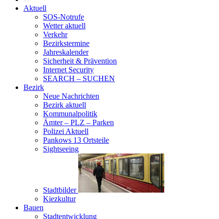
Aktuell
SOS-Notrufe
Wetter aktuell
Verkehr
Bezirkstermine
Jahreskalender
Sicherheit & Prävention
Internet Security
SEARCH – SUCHEN
Bezirk
Neue Nachrichten
Bezirk aktuell
Kommunalpolitik
Ämter – PLZ – Parken
Polizei Aktuell
Pankows 13 Ortsteile
Sightseeing
Stadtbilder
Kiezkultur
Bauen
Stadtentwicklung