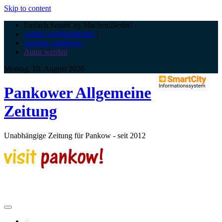
Skip to content
Einfach.SmartCity.Machen:Berlin!
-
Artikel veröffentlichen
|
Anzeige aufgeben |
Autor werden
Montag, 10. August 2026
Pankower Allgemeine
Zeitung
Unabhängige Zeitung für Pankow - seit 2012