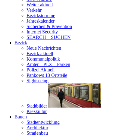
Wetter aktuell
Verkehr
Bezirkstermine
Jahreskalender
Sicherheit & Prävention
Internet Security
SEARCH – SUCHEN
Bezirk
Neue Nachrichten
Bezirk aktuell
Kommunalpolitik
Ämter – PLZ – Parken
Polizei Aktuell
Pankows 13 Ortsteile
Sightseeing
Stadtbilder
Kiezkultur
Bauen
Stadtentwicklung
Architektur
Straßenbau