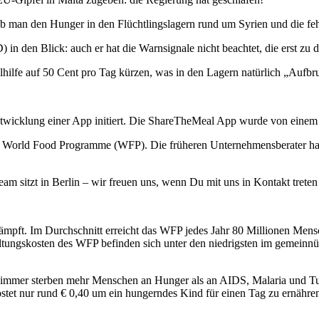
 ob man den Hunger in den Flüchtlingslagern rund um Syrien und die f
n den Blick: auch er hat die Warnsignale nicht beachtet, die erst zu 
hilfe auf 50 Cent pro Tag kürzen, was in den Lagern natürlich „Aufb
wicklung einer App initiert. Die ShareTheMeal App wurde von einem
UN World Food Programme (WFP). Die früheren Unternehmensberater ha
m sitzt in Berlin – wir freuen uns, wenn Du mit uns in Kontakt treten
ämpft. Im Durchschnitt erreicht das WFP jedes Jahr 80 Millionen Men
rwaltungskosten des WFP befinden sich unter den niedrigsten im gemei
immer sterben mehr Menschen an Hunger als an AIDS, Malaria und Tub
ostet nur rund € 0,40 um ein hungerndes Kind für einen Tag zu ernähre