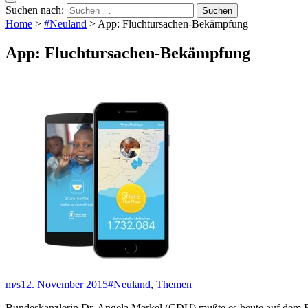
Suchen nach:
Home
>
#Neuland
>
App: Fluchtursachen-Bekämpfung
App: Fluchtursachen-Bekämpfung
m/s
12. November 2015
#Neuland
,
Themen
Bundeskanzlerin Dr. Angela Merkel (CDU) mußte es heute auf dem EU