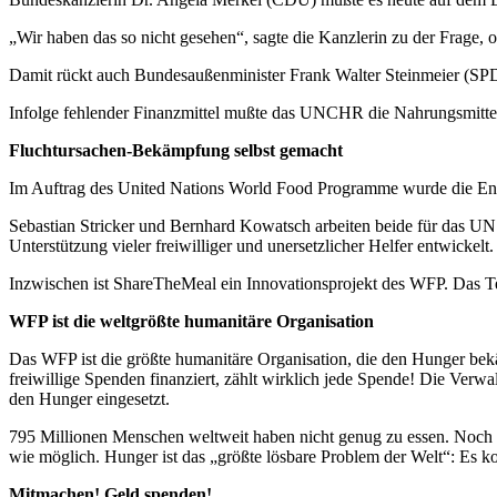
„Wir haben das so nicht gesehen“, sagte die Kanzlerin zu der Frage,
Damit rückt auch Bundesaußenminister Frank Walter Steinmeier (SPD) i
Infolge fehlender Finanzmittel mußte das UNCHR die Nahrungsmittel
Fluchtursachen-Bekämpfung selbst gemacht
Im Auftrag des United Nations World Food Programme wurde die Ent
Sebastian Stricker und Bernhard Kowatsch arbeiten beide für das 
Unterstützung vieler freiwilliger und unersetzlicher Helfer entwickelt.
Inzwischen ist ShareTheMeal ein Innovationsprojekt des WFP. Das Tea
WFP ist die weltgrößte humanitäre Organisation
Das WFP ist die größte humanitäre Organisation, die den Hunger bek
freiwillige Spenden finanziert, zählt wirklich jede Spende! Die Ve
den Hunger eingesetzt.
795 Millionen Menschen weltweit haben nicht genug zu essen. Noch 
wie möglich. Hunger ist das „größte lösbare Problem der Welt“: Es k
Mitmachen! Geld spenden!