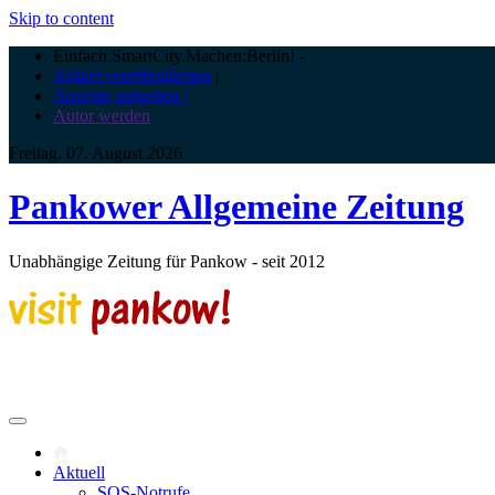
Skip to content
Einfach.SmartCity.Machen:Berlin!
-
Artikel veröffentlichen
|
Anzeige aufgeben |
Autor werden
Freitag, 07. August 2026
Pankower Allgemeine Zeitung
Unabhängige Zeitung für Pankow - seit 2012
Aktuell
SOS-Notrufe