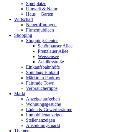
Spielplätze
Umwelt & Natur
Haus + Garten
Wirtschaft
Neueröffnungen
Firmenjubiläen
Shopping
Shopping-Center
Schönhauser Allee
Prenzlauer Allee
Weissensee
Achillesstraße
Einkaufsbahnhöfe
Sonntags-Einkauf
Märkte in Pankow
Fairtrade Town
Verbrauchertipps
Markt
Anzeige aufgeben
Wohnungsgesuche
Läden & Gewerberäume
Immobilienanzeigen
Stellenanzeigen
Ausbildungsmarkt
Themen