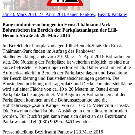
a/m
23. März 2016
27. April 2016
Bauen Pankow
,
Bezirk Pankow
Baugrunduntersuchungen im Ernst-Thälmann-Park
Bohrarbeiten im Bereich der Parkplatzanlagen der Lilli-
Henoch-Straße ab 29. März 2016
Im Bereich der Parkplatzanlagen Lilli-Henoch-Straße im Ernst-
Thälmann-Park finden im Auftrag des Pankower
Stadtentwicklungsamts vom 29. März – 5. April 2016 Bohrarbeiten
statt. Die Nutzung der Parkplätze ist weiterhin möglich, es sind nur
kurze befristete Teilsperrungen erforderlich. Daher wird um erhöhte
Aufmerksamkeit im Bereich der Parkplatzanlagen und Beachtung
der Beschilderung und Baustellenabsicherungen gebeten. Die
Baustelleneinrichtung mit Lagerplatz und Deckelcontainerstellfläche
wird auf einer Fläche von ca. 10 x 20 Metern im Ostteil einer
Parkplatzfläche angeordnet. Mit Beginn der Bohrarbeiten auf den
Parkplätzen kommen um die Bohransatzpunkte und die
Bohrfahrzeuge „Zaun-Käfige“ von ca. 10 x 15 Meter zum Einsatz.
Die Anwohnerschaft ist über Aushänge in den Häusern informiert
worden. Für Rückfragen kann man sich direkt an das Bezirksamt
Pankow unter Tel. (030) 90295- 3461 wenden.
Pressemitteilung Bezirksamt Pankow | 23.März 2016