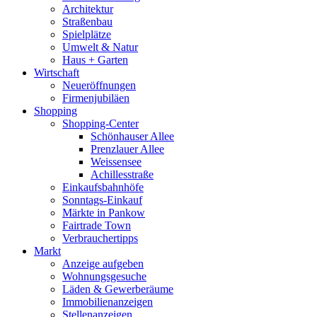
Architektur
Straßenbau
Spielplätze
Umwelt & Natur
Haus + Garten
Wirtschaft
Neueröffnungen
Firmenjubiläen
Shopping
Shopping-Center
Schönhauser Allee
Prenzlauer Allee
Weissensee
Achillesstraße
Einkaufsbahnhöfe
Sonntags-Einkauf
Märkte in Pankow
Fairtrade Town
Verbrauchertipps
Markt
Anzeige aufgeben
Wohnungsgesuche
Läden & Gewerberäume
Immobilienanzeigen
Stellenanzeigen