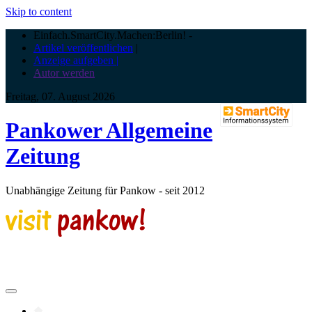
Skip to content
Einfach.SmartCity.Machen:Berlin!
-
Artikel veröffentlichen
|
Anzeige aufgeben |
Autor werden
Freitag, 07. August 2026
Pankower Allgemeine
Zeitung
Unabhängige Zeitung für Pankow - seit 2012