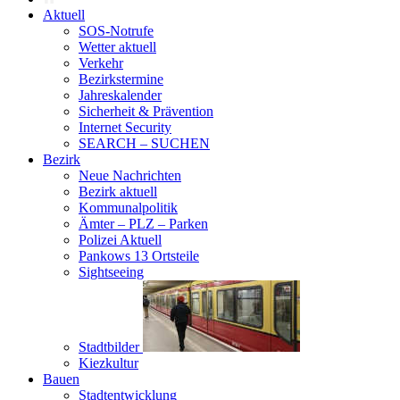
Aktuell
SOS-Notrufe
Wetter aktuell
Verkehr
Bezirkstermine
Jahreskalender
Sicherheit & Prävention
Internet Security
SEARCH – SUCHEN
Bezirk
Neue Nachrichten
Bezirk aktuell
Kommunalpolitik
Ämter – PLZ – Parken
Polizei Aktuell
Pankows 13 Ortsteile
Sightseeing
Stadtbilder
Kiezkultur
Bauen
Stadtentwicklung