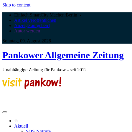
Skip to content
Einfach.SmartCity.Machen:Berlin!
-
Artikel veröffentlichen
|
Anzeige aufgeben |
Autor werden
Sonntag, 09. August 2026
Pankower Allgemeine Zeitung
Unabhängige Zeitung für Pankow - seit 2012
Aktuell
SOS-Notrufe