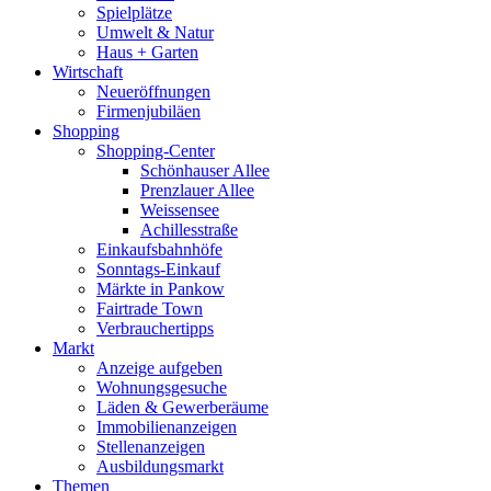
Spielplätze
Umwelt & Natur
Haus + Garten
Wirtschaft
Neueröffnungen
Firmenjubiläen
Shopping
Shopping-Center
Schönhauser Allee
Prenzlauer Allee
Weissensee
Achillesstraße
Einkaufsbahnhöfe
Sonntags-Einkauf
Märkte in Pankow
Fairtrade Town
Verbrauchertipps
Markt
Anzeige aufgeben
Wohnungsgesuche
Läden & Gewerberäume
Immobilienanzeigen
Stellenanzeigen
Ausbildungsmarkt
Themen