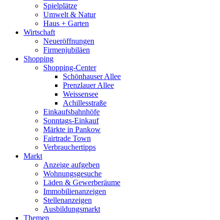
Spielplätze
Umwelt & Natur
Haus + Garten
Wirtschaft
Neueröffnungen
Firmenjubiläen
Shopping
Shopping-Center
Schönhauser Allee
Prenzlauer Allee
Weissensee
Achillesstraße
Einkaufsbahnhöfe
Sonntags-Einkauf
Märkte in Pankow
Fairtrade Town
Verbrauchertipps
Markt
Anzeige aufgeben
Wohnungsgesuche
Läden & Gewerberäume
Immobilienanzeigen
Stellenanzeigen
Ausbildungsmarkt
Themen