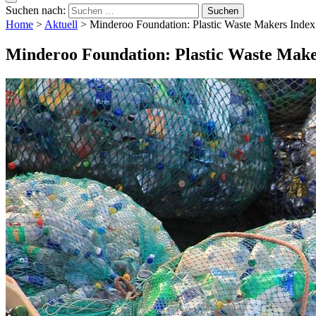
Suchen nach:
Home
>
Aktuell
>
Minderoo Foundation: Plastic Waste Makers Index 
Minderoo Foundation: Plastic Waste Maker