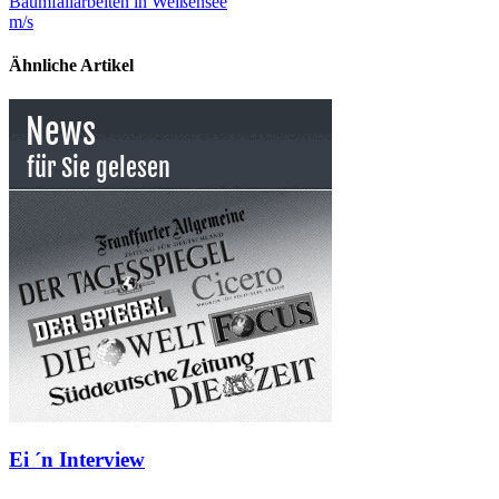
Baumfällarbeiten in Weißensee
m/s
Ähnliche Artikel
Ei ´n Interview