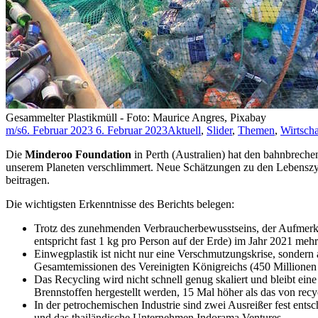
Gesammelter Plastikmüll - Foto: Maurice Angres, Pixabay
m/s
6. Februar 2023
6. Februar 2023
Aktuell
,
Slider
,
Themen
,
Wirtscha
Die
Minderoo Foundation
in Perth (Australien) hat den bahnbrech
unserem Planeten verschlimmert. Neue Schätzungen zu den Lebenszyk
beitragen.
Die wichtigsten Erkenntnisse des Berichts belegen:
Trotz des zunehmenden Verbraucherbewusstseins, der Aufmerksa
entspricht fast 1 kg pro Person auf der Erde) im Jahr 2021 meh
Einwegplastik ist nicht nur eine Verschmutzungskrise, sonder
Gesamtemissionen des Vereinigten Königreichs (450 Millione
Das Recycling wird nicht schnell genug skaliert und bleibt ein
Brennstoffen hergestellt werden, 15 Mal höher als das von recy
In der petrochemischen Industrie sind zwei Ausreißer fest en
und das thailändische Unternehmen Indorama Ventures.