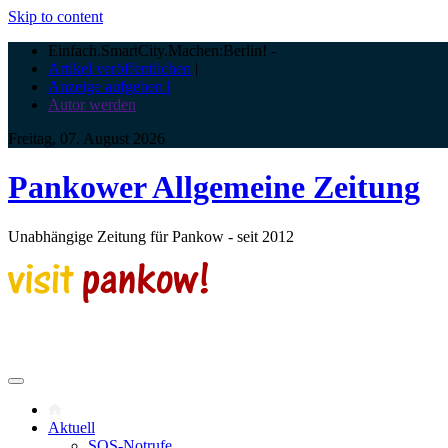
Skip to content
Einfach.SmartCity.Machen:Berlin!
-
Artikel veröffentlichen
|
Anzeige aufgeben |
Autor werden
Freitag, 07. August 2026
Pankower Allgemeine Zeitung
Unabhängige Zeitung für Pankow - seit 2012
Aktuell
SOS-Notrufe