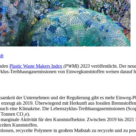
ft
enden
Plastic Waste Makers Index
(PWMI) 2023
veröffentlicht. Der neu
lus-Treibhausgasemissionen von Einwegkunststoffen weisen darauf hin
mkeit der Unternehmen und der Regulierung gibt es mehr Einweg-Plast
r erzeugt als 2019. Überwiegend mit Herkunft aus fossilen Brennstoffen
n auch eine Klimakrise. Die Lebenszyklus-Treibhausgasemissionen (Sco
n Tonnen CO₂e).
e marginale Aktivität für den Kunststoffsektor. Zwischen 2019 bis 202
celten Kunststoffen.
tschlossen, recycelte Polymere in großem Maßstab zu recyceln und zu 