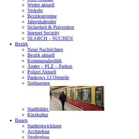
Wetter aktuell
Verkehr
Bezirkstermine
Jahreskalender
Sicherheit & Prävention
Internet Security
SEARCH – SUCHEN
Bezirk
Neue Nachrichten
Bezirk aktuell
Kommunalpolitik
Ämter – PLZ – Parken
Polizei Aktuell
Pankows 13 Ortsteile
Sightseeing
Stadtbilder
Kiezkultur
Bauen
Stadtentwicklung
Architektur
Straßenbau