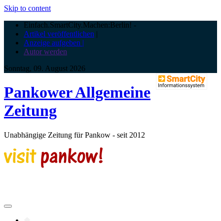
Skip to content
Einfach.SmartCity.Machen:Berlin!
-
Artikel veröffentlichen
|
Anzeige aufgeben |
Autor werden
Sonntag, 09. August 2026
Pankower Allgemeine
Zeitung
Unabhängige Zeitung für Pankow - seit 2012