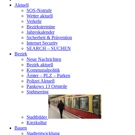
Aktuell
SOS-Notrufe
Wetter aktuell
Verkehr
Bezirkstermine
Jahreskalender
Sicherheit & Prävention
Internet Security
SEARCH – SUCHEN
Bezirk
Neue Nachrichten
Bezirk aktuell
Kommunalpolitik
Ämter – PLZ – Parken
Polizei Aktuell
Pankows 13 Ortsteile
Sightseeing
Stadtbilder
Kiezkultur
Bauen
Stadtentwicklung