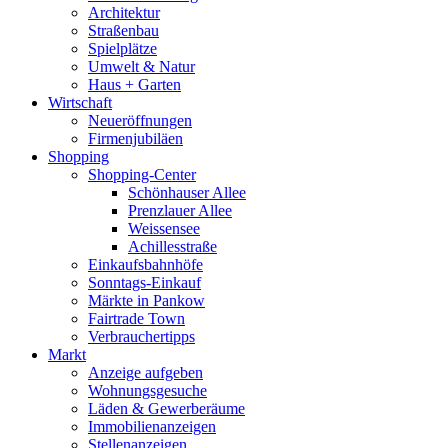
Architektur
Straßenbau
Spielplätze
Umwelt & Natur
Haus + Garten
Wirtschaft
Neueröffnungen
Firmenjubiläen
Shopping
Shopping-Center
Schönhauser Allee
Prenzlauer Allee
Weissensee
Achillesstraße
Einkaufsbahnhöfe
Sonntags-Einkauf
Märkte in Pankow
Fairtrade Town
Verbrauchertipps
Markt
Anzeige aufgeben
Wohnungsgesuche
Läden & Gewerberäume
Immobilienanzeigen
Stellenanzeigen