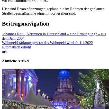
vor Hausnummern 36 und 20.
Hier sind Ersatzpflanzungen geplant, die im Rahmen der geplanten
Straßenbaumaßnahme ohnehin vorgesehen sind.
Beitragsnavigation
Johannes Rau: „Vertrauen in Deutschland – eine Ermutigung“ – aus
dem Jahr 2004
Wohngeldstärkungsgesetz: das Wohngeld wird ab 1.1.2022
automatisch erhöht
m/s
Ähnliche Artikel