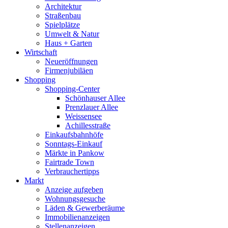
Architektur
Straßenbau
Spielplätze
Umwelt & Natur
Haus + Garten
Wirtschaft
Neueröffnungen
Firmenjubiläen
Shopping
Shopping-Center
Schönhauser Allee
Prenzlauer Allee
Weissensee
Achillesstraße
Einkaufsbahnhöfe
Sonntags-Einkauf
Märkte in Pankow
Fairtrade Town
Verbrauchertipps
Markt
Anzeige aufgeben
Wohnungsgesuche
Läden & Gewerberäume
Immobilienanzeigen
Stellenanzeigen