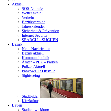
Aktuell
SOS-Notrufe
Wetter aktuell
Verkehr
Bezirkstermine
Jahreskalender
Sicherheit & Prävention
Internet Security
SEARCH – SUCHEN
Bezirk
Neue Nachrichten
Bezirk aktuell
Kommunalpolitik
Ämter – PLZ – Parken
Polizei Aktuell
Pankows 13 Ortsteile
Sightseeing
Stadtbilder
Kiezkultur
Bauen
Stadtentwicklung