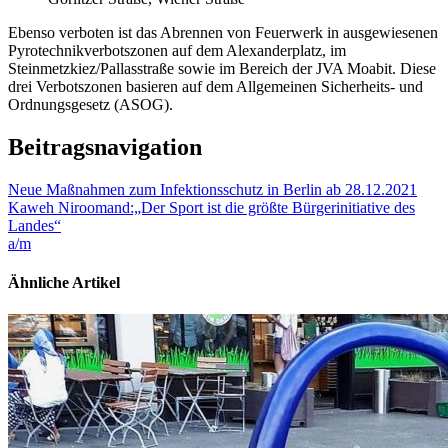
Ebenso verboten ist das Abrennen von Feuerwerk in ausgewiesenen
Pyrotechnikverbotszonen auf dem Alexanderplatz, im
Steinmetzkiez/Pallasstraße sowie im Bereich der JVA Moabit. Diese
drei Verbotszonen basieren auf dem Allgemeinen Sicherheits- und
Ordnungsgesetz (ASOG).
Beitragsnavigation
Neue Maßnahmen zum Infektionsschutz in Berlin ab 28.12.2021
Kaweh Niroomand:„Der Sport ist die größte Bürgerinitiative des
Landes“
a/m
Ähnliche Artikel