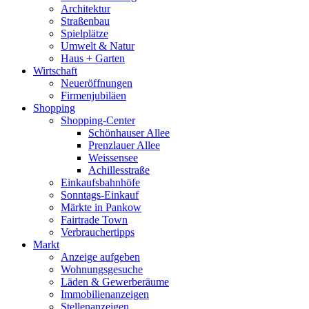
Architektur
Straßenbau
Spielplätze
Umwelt & Natur
Haus + Garten
Wirtschaft
Neueröffnungen
Firmenjubiläen
Shopping
Shopping-Center
Schönhauser Allee
Prenzlauer Allee
Weissensee
Achillesstraße
Einkaufsbahnhöfe
Sonntags-Einkauf
Märkte in Pankow
Fairtrade Town
Verbrauchertipps
Markt
Anzeige aufgeben
Wohnungsgesuche
Läden & Gewerberäume
Immobilienanzeigen
Stellenanzeigen