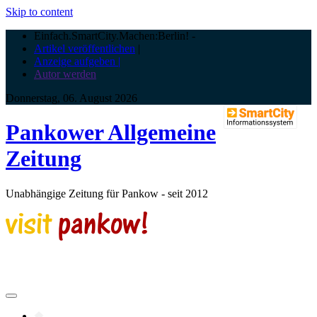
Skip to content
Einfach.SmartCity.Machen:Berlin!
-
Artikel veröffentlichen
|
Anzeige aufgeben |
Autor werden
Donnerstag, 06. August 2026
Pankower Allgemeine
Zeitung
Unabhängige Zeitung für Pankow - seit 2012