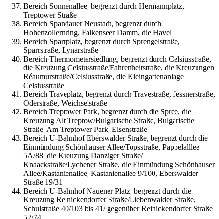
Bereich Sonnenallee, begrenzt durch Hermannplatz,
Treptower Straße
Bereich Spandauer Neustadt, begrenzt durch
Hohenzollernring, Falkenseer Damm, die Havel
Bereich Sparrplatz, begrenzt durch Sprengelstraße,
Sparrstraße, Lynarstraße
Bereich Thermometersiedlung, begrenzt durch Celsiusstraße,
die Kreuzung Celsiusstraße/Fahrenheitstraße, die Kreuzungen
Réaumurstraße/Celsiusstraße, die Kleingartenanlage
Celsiusstraße
Bereich Traveplatz, begrenzt durch Travestraße, Jessnerstraße,
Oderstraße, Weichselstraße
Bereich Treptower Park, begrenzt durch die Spree, die
Kreuzung Alt Treptow/Bulgarische Straße, Bulgarische
Straße, Am Treptower Park, Elsenstraße
Bereich U-Bahnhof Eberswalder Straße, begrenzt durch die
Einmündung Schönhauser Allee/Topsstraße, Pappelalllee
5A/88, die Kreuzung Danziger Straße/
Knaackstraße/Lychener Straße, die Einmündung Schönhauser
Allee/Kastanienallee, Kastanienallee 9/100, Eberswalder
Straße 19/31
Bereich U-Bahnhof Nauener Platz, begrenzt durch die
Kreuzung Reinickendorfer Straße/Liebenwalder Straße,
Schulstraße 40/103 bis 41/ gegenüber Reinickendorfer Straße
52/74