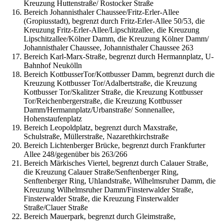
Kreuzung Huttenstraße/ Rostocker Straße
Bereich Johannisthaler Chaussee/Fritz-Erler-Allee
(Gropiusstadt), begrenzt durch Fritz-Erler-Allee 50/53, die
Kreuzung Fritz-Erler-Allee/Lipschitzallee, die Kreuzung
Lipschitzallee/Kölner Damm, die Kreuzung Kölner Damm/
Johannisthaler Chaussee, Johannisthaler Chaussee 263
Bereich Karl-Marx-Straße, begrenzt durch Hermannplatz, U-
Bahnhof Neukölln
Bereich KottbusserTor/Kottbusser Damm, begrenzt durch die
Kreuzung Kottbusser Tor/Adalbertstraße, die Kreuzung
Kottbusser Tor/Skalitzer Straße, die Kreuzung Kottbusser
Tor/Reichenbergerstraße, die Kreuzung Kottbusser
Damm/Hermannplatz/Urbanstraße/ Sonnenallee,
Hohenstaufenplatz
Bereich Leopoldplatz, begrenzt durch Maxstraße,
Schulstraße, Müllerstraße, Nazarethkirchstraße
Bereich Lichtenberger Brücke, begrenzt durch Frankfurter
Allee 248/gegenüber bis 263/266
Bereich Märkisches Viertel, begrenzt durch Calauer Straße,
die Kreuzung Calauer Straße/Senftenberger Ring,
Senftenberger Ring, Uhlandstraße, Wilhelmsruher Damm, die
Kreuzung Wilhelmsruher Damm/Finsterwalder Straße,
Finsterwalder Straße, die Kreuzung Finsterwalder
Straße/Clauer Straße
Bereich Mauerpark, begrenzt durch Gleimstraße,