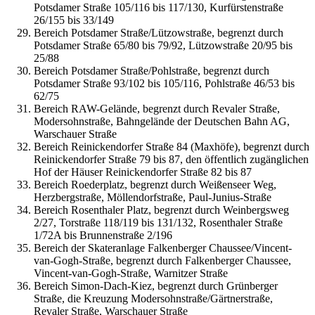
Potsdamer Straße 105/116 bis 117/130, Kurfürstenstraße
26/155 bis 33/149
Bereich Potsdamer Straße/Lützowstraße, begrenzt durch
Potsdamer Straße 65/80 bis 79/92, Lützowstraße 20/95 bis
25/88
Bereich Potsdamer Straße/Pohlstraße, begrenzt durch
Potsdamer Straße 93/102 bis 105/116, Pohlstraße 46/53 bis
62/75
Bereich RAW-Gelände, begrenzt durch Revaler Straße,
Modersohnstraße, Bahngelände der Deutschen Bahn AG,
Warschauer Straße
Bereich Reinickendorfer Straße 84 (Maxhöfe), begrenzt durch
Reinickendorfer Straße 79 bis 87, den öffentlich zugänglichen
Hof der Häuser Reinickendorfer Straße 82 bis 87
Bereich Roederplatz, begrenzt durch Weißenseer Weg,
Herzbergstraße, Möllendorfstraße, Paul-Junius-Straße
Bereich Rosenthaler Platz, begrenzt durch Weinbergsweg
2/27, Torstraße 118/119 bis 131/132, Rosenthaler Straße
1/72A bis Brunnenstraße 2/196
Bereich der Skateranlage Falkenberger Chaussee/Vincent-
van-Gogh-Straße, begrenzt durch Falkenberger Chaussee,
Vincent-van-Gogh-Straße, Warnitzer Straße
Bereich Simon-Dach-Kiez, begrenzt durch Grünberger
Straße, die Kreuzung Modersohnstraße/Gärtnerstraße,
Revaler Straße, Warschauer Straße