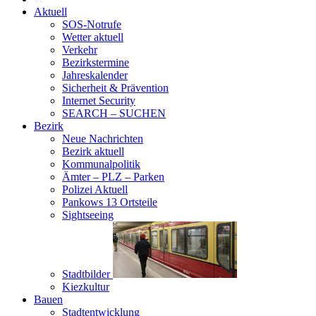
Aktuell
SOS-Notrufe
Wetter aktuell
Verkehr
Bezirkstermine
Jahreskalender
Sicherheit & Prävention
Internet Security
SEARCH – SUCHEN
Bezirk
Neue Nachrichten
Bezirk aktuell
Kommunalpolitik
Ämter – PLZ – Parken
Polizei Aktuell
Pankows 13 Ortsteile
Sightseeing
Stadtbilder
Kiezkultur
Bauen
Stadtentwicklung