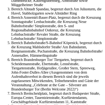
Dammbrücke, Katzengrabensteg, Amtsstraße sowie
Müggelheimer Straße
Bereich Altstadt Spandau, begrenzt durch Am Juliusturm, die
Havel, Stabholzgarten sowie Altstädter Ring
Bereich Annemirl-Bauer-Platz, begrenzt durch die Kreuzung
Sonntagstraße/ Lenbachstraße, die Kreuzung Neue
Bahnhofstraße/ Simplonstraße, den S- und
Regionalbahnbahnhof Ostkreuz, die Kreuzung
Lehnbachstraße/ Revaler Straße, die Kreuzung
Lehnbachstraße/ Simplonstraße
Bereich Bahnhofstraße/S-Bahnhof Köpenick, begrenzt durch
die Kreuzung Mahlsdorfer Straße/ Am Bahndamm,
Borgmannstraße, Puchanstraße, die Kreuzung Bahnhofstraße/
Annenallee, Hämmerlingstraße
Bereich Brandenburger Tor/ Tiergarten, begrenzt durch
Scheidemannstraße, Ebertstraße, Lennéstraße,
Tiergartenstraße, Hofjägerallee, Großer Stern, Spreeweg,
John-Foster-Dulles-Allee (Ausgenommen von dem
Aufenthaltsverbot in diesem Bereich sind die jeweils
zugelassenen Mitwirkenden, Teilnehmenden und Gäste der
Veranstaltung „Celebrate at the Gate – Silvester am
Brandenburger Tor (Berlin Welcome 2022)“)
Bereich Breitscheidplatz, begrenzt durch Budapester Straße,
Europa-Center, Tauentzienstraße, Kurfürstendamm,
Geschäftsgebäude Kurfürstendamm 11, Kantstraße