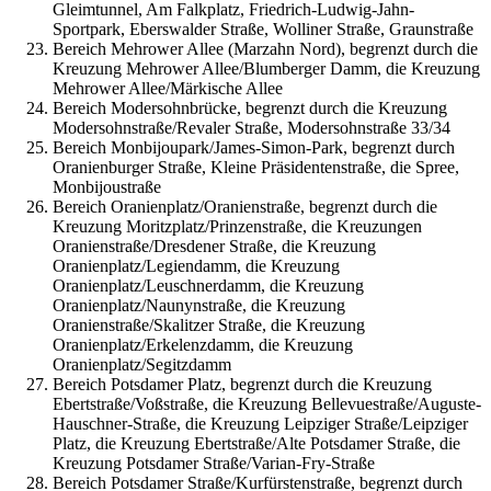
Gleimtunnel, Am Falkplatz, Friedrich-Ludwig-Jahn-
Sportpark, Eberswalder Straße, Wolliner Straße, Graunstraße
Bereich Mehrower Allee (Marzahn Nord), begrenzt durch die
Kreuzung Mehrower Allee/Blumberger Damm, die Kreuzung
Mehrower Allee/Märkische Allee
Bereich Modersohnbrücke, begrenzt durch die Kreuzung
Modersohnstraße/Revaler Straße, Modersohnstraße 33/34
Bereich Monbijoupark/James-Simon-Park, begrenzt durch
Oranienburger Straße, Kleine Präsidentenstraße, die Spree,
Monbijoustraße
Bereich Oranienplatz/Oranienstraße, begrenzt durch die
Kreuzung Moritzplatz/Prinzenstraße, die Kreuzungen
Oranienstraße/Dresdener Straße, die Kreuzung
Oranienplatz/Legiendamm, die Kreuzung
Oranienplatz/Leuschnerdamm, die Kreuzung
Oranienplatz/Naunynstraße, die Kreuzung
Oranienstraße/Skalitzer Straße, die Kreuzung
Oranienplatz/Erkelenzdamm, die Kreuzung
Oranienplatz/Segitzdamm
Bereich Potsdamer Platz, begrenzt durch die Kreuzung
Ebertstraße/Voßstraße, die Kreuzung Bellevuestraße/Auguste-
Hauschner-Straße, die Kreuzung Leipziger Straße/Leipziger
Platz, die Kreuzung Ebertstraße/Alte Potsdamer Straße, die
Kreuzung Potsdamer Straße/Varian-Fry-Straße
Bereich Potsdamer Straße/Kurfürstenstraße, begrenzt durch