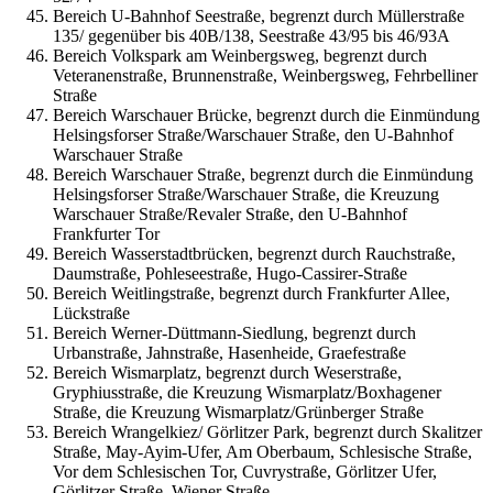
Bereich U-Bahnhof Seestraße, begrenzt durch Müllerstraße
135/ gegenüber bis 40B/138, Seestraße 43/95 bis 46/93A
Bereich Volkspark am Weinbergsweg, begrenzt durch
Veteranenstraße, Brunnenstraße, Weinbergsweg, Fehrbelliner
Straße
Bereich Warschauer Brücke, begrenzt durch die Einmündung
Helsingsforser Straße/Warschauer Straße, den U-Bahnhof
Warschauer Straße
Bereich Warschauer Straße, begrenzt durch die Einmündung
Helsingsforser Straße/Warschauer Straße, die Kreuzung
Warschauer Straße/Revaler Straße, den U-Bahnhof
Frankfurter Tor
Bereich Wasserstadtbrücken, begrenzt durch Rauchstraße,
Daumstraße, Pohleseestraße, Hugo-Cassirer-Straße
Bereich Weitlingstraße, begrenzt durch Frankfurter Allee,
Lückstraße
Bereich Werner-Düttmann-Siedlung, begrenzt durch
Urbanstraße, Jahnstraße, Hasenheide, Graefestraße
Bereich Wismarplatz, begrenzt durch Weserstraße,
Gryphiusstraße, die Kreuzung Wismarplatz/Boxhagener
Straße, die Kreuzung Wismarplatz/Grünberger Straße
Bereich Wrangelkiez/ Görlitzer Park, begrenzt durch Skalitzer
Straße, May-Ayim-Ufer, Am Oberbaum, Schlesische Straße,
Vor dem Schlesischen Tor, Cuvrystraße, Görlitzer Ufer,
Görlitzer Straße, Wiener Straße