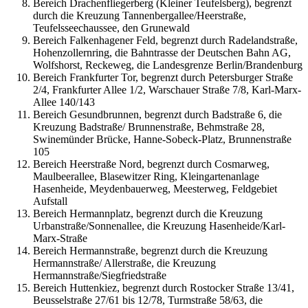
Bereich Drachenfliegerberg (Kleiner Teufelsberg), begrenzt
durch die Kreuzung Tannenbergallee/Heerstraße,
Teufelsseechaussee, den Grunewald
Bereich Falkenhagener Feld, begrenzt durch Radelandstraße,
Hohenzollernring, die Bahntrasse der Deutschen Bahn AG,
Wolfshorst, Reckeweg, die Landesgrenze Berlin/Brandenburg
Bereich Frankfurter Tor, begrenzt durch Petersburger Straße
2/4, Frankfurter Allee 1/2, Warschauer Straße 7/8, Karl-Marx-
Allee 140/143
Bereich Gesundbrunnen, begrenzt durch Badstraße 6, die
Kreuzung Badstraße/ Brunnenstraße, Behmstraße 28,
Swinemünder Brücke, Hanne-Sobeck-Platz, Brunnenstraße
105
Bereich Heerstraße Nord, begrenzt durch Cosmarweg,
Maulbeerallee, Blasewitzer Ring, Kleingartenanlage
Hasenheide, Meydenbauerweg, Meesterweg, Feldgebiet
Aufstall
Bereich Hermannplatz, begrenzt durch die Kreuzung
Urbanstraße/Sonnenallee, die Kreuzung Hasenheide/Karl-
Marx-Straße
Bereich Hermannstraße, begrenzt durch die Kreuzung
Hermannstraße/ Allerstraße, die Kreuzung
Hermannstraße/Siegfriedstraße
Bereich Huttenkiez, begrenzt durch Rostocker Straße 13/41,
Beusselstraße 27/61 bis 12/78, Turmstraße 58/63, die