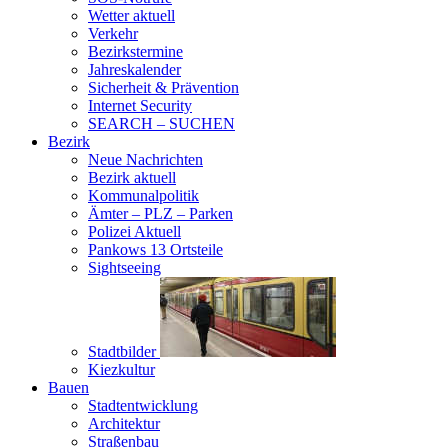
Wetter aktuell
Verkehr
Bezirkstermine
Jahreskalender
Sicherheit & Prävention
Internet Security
SEARCH – SUCHEN
Bezirk
Neue Nachrichten
Bezirk aktuell
Kommunalpolitik
Ämter – PLZ – Parken
Polizei Aktuell
Pankows 13 Ortsteile
Sightseeing
Stadtbilder
Kiezkultur
Bauen
Stadtentwicklung
Architektur
Straßenbau