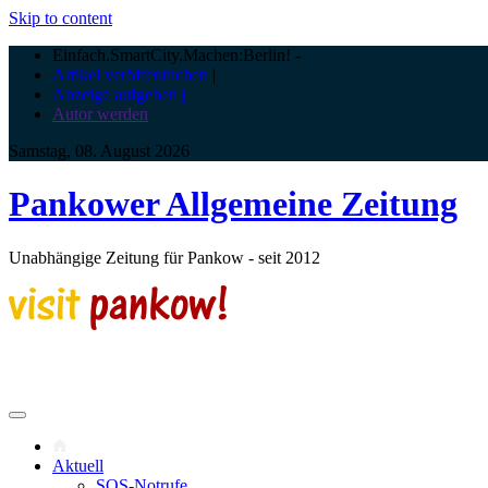
Skip to content
Einfach.SmartCity.Machen:Berlin!
-
Artikel veröffentlichen
|
Anzeige aufgeben |
Autor werden
Samstag, 08. August 2026
Pankower Allgemeine Zeitung
Unabhängige Zeitung für Pankow - seit 2012
Aktuell
SOS-Notrufe