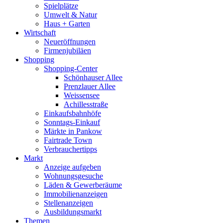
Spielplätze
Umwelt & Natur
Haus + Garten
Wirtschaft
Neueröffnungen
Firmenjubiläen
Shopping
Shopping-Center
Schönhauser Allee
Prenzlauer Allee
Weissensee
Achillesstraße
Einkaufsbahnhöfe
Sonntags-Einkauf
Märkte in Pankow
Fairtrade Town
Verbrauchertipps
Markt
Anzeige aufgeben
Wohnungsgesuche
Läden & Gewerberäume
Immobilienanzeigen
Stellenanzeigen
Ausbildungsmarkt
Themen