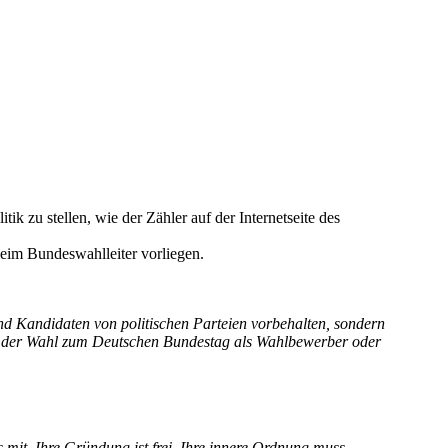
tik zu stellen, wie der Zähler auf der Internetseite des
beim Bundeswahlleiter vorliegen.
und Kandidaten von politischen Parteien vorbehalten, sondern
n der Wahl zum Deutschen Bundestag als Wahlbewerber oder
 mit. Ihre Gründung ist frei. Ihre innere Ordnung muss