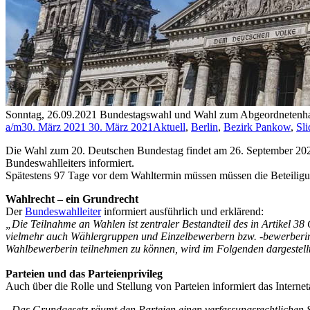
Sonntag, 26.09.2021 Bundestagswahl und Wahl zum Abgeordnetenhaus
a/m
30. März 2021
30. März 2021
Aktuell
,
Berlin
,
Bezirk Pankow
,
Sli
Die Wahl zum 20. Deutschen Bundestag findet am 26. September 2021
Bundeswahlleiters informiert.
Spätestens 97 Tage vor dem Wahltermin müssen müssen die Beteiligun
Wahlrecht – ein Grundrecht
Der
Bundeswahlleiter
informiert ausführlich und erklärend:
„Die Teilnahme an Wahlen ist zentraler Bestandteil des in Artikel 38
vielmehr auch Wählergruppen und Einzelbewerbern bzw. -bewerberin
Wahlbewerberin teilnehmen zu können, wird im Folgenden dargestell
Parteien und das Parteienprivileg
Auch über die Rolle und Stellung von Parteien informiert das Interne
„Das Grundgesetz räumt den Parteien einen verfassungsrechtlichen Sta