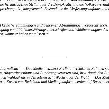
ne herausragende Stellung für die Demokratie und die Volkssouveräni
sprechung als „integrierende Bestandteile des Verfassungsaufbaus und 
 keine Versammlungen und geheimen Abstimmungen vorgeschrieben. Led
ibringung von 200 Unterstützungsunterschriften von Wahlberechtigten d
nen Wohnsitz haben zu müssen.“
Journalism!“ — Das Mediennetzwerk Berlin unterstützt im Rahmen seine
n, Abgeordnetenhaus und Bundestag vertreten sind, bzw. durch den Bu
h Wahlaufrufe in den letzten acht Wochen vor der Wahl. — Das Medien
rn. Kosten von Redaktion und Medienplattform werden auf Basis einer