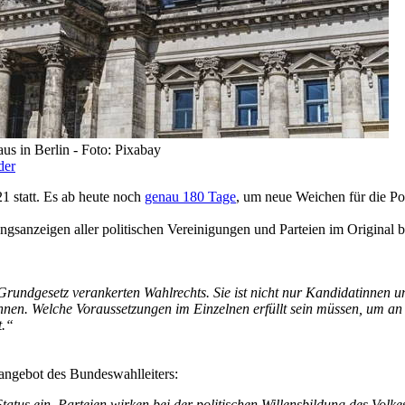
 in Berlin - Foto: Pixabay
der
 statt. Es ab heute noch
genau 180 Tage
, um neue Weichen für die Poli
gsanzeigen aller politischen Vereinigungen und Parteien im Original 
 Grundgesetz verankerten Wahlrechts. Sie ist nicht nur Kandidatinnen 
nen. Welche Voraussetzungen im Einzelnen erfüllt sein müssen, um a
t.“
tangebot des Bundeswahlleiters:
tus ein. Parteien wirken bei der politischen Willensbildung des Volkes