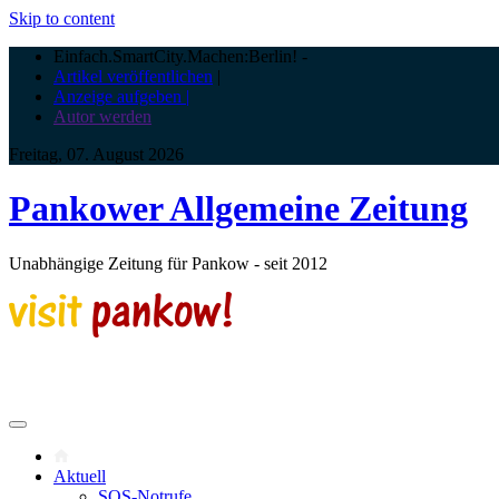
Skip to content
Einfach.SmartCity.Machen:Berlin!
-
Artikel veröffentlichen
|
Anzeige aufgeben |
Autor werden
Freitag, 07. August 2026
Pankower Allgemeine Zeitung
Unabhängige Zeitung für Pankow - seit 2012
Aktuell
SOS-Notrufe