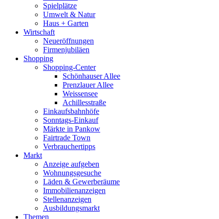
Spielplätze
Umwelt & Natur
Haus + Garten
Wirtschaft
Neueröffnungen
Firmenjubiläen
Shopping
Shopping-Center
Schönhauser Allee
Prenzlauer Allee
Weissensee
Achillesstraße
Einkaufsbahnhöfe
Sonntags-Einkauf
Märkte in Pankow
Fairtrade Town
Verbrauchertipps
Markt
Anzeige aufgeben
Wohnungsgesuche
Läden & Gewerberäume
Immobilienanzeigen
Stellenanzeigen
Ausbildungsmarkt
Themen