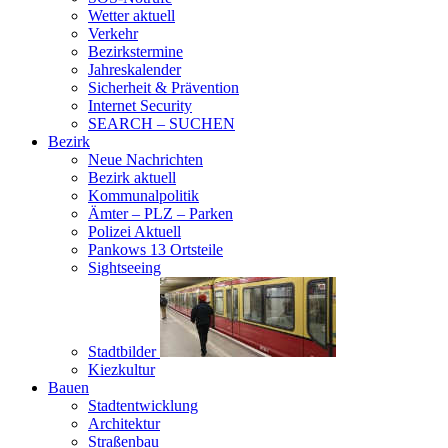
Wetter aktuell
Verkehr
Bezirkstermine
Jahreskalender
Sicherheit & Prävention
Internet Security
SEARCH – SUCHEN
Bezirk
Neue Nachrichten
Bezirk aktuell
Kommunalpolitik
Ämter – PLZ – Parken
Polizei Aktuell
Pankows 13 Ortsteile
Sightseeing
Stadtbilder
Kiezkultur
Bauen
Stadtentwicklung
Architektur
Straßenbau