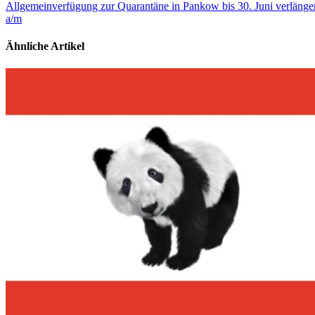
Allgemeinverfügung zur Quarantäne in Pankow bis 30. Juni verlänge
a/m
Ähnliche Artikel