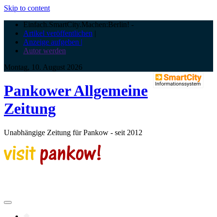
Skip to content
Einfach.SmartCity.Machen:Berlin!
-
Artikel veröffentlichen
|
Anzeige aufgeben |
Autor werden
Montag, 10. August 2026
Pankower Allgemeine
Zeitung
Unabhängige Zeitung für Pankow - seit 2012