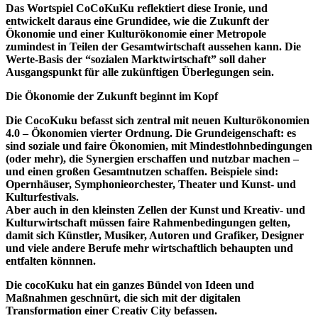
Das Wortspiel CoCoKuKu reflektiert diese Ironie, und
entwickelt daraus eine Grundidee, wie die Zukunft der
Ökonomie und einer Kulturökonomie einer Metropole
zumindest in Teilen der Gesamtwirtschaft aussehen kann. Die
Werte-Basis der “sozialen Marktwirtschaft” soll daher
Ausgangspunkt für alle zukünftigen Überlegungen sein.
Die Ökonomie der Zukunft beginnt im Kopf
Die CocoKuku befasst sich zentral mit neuen Kulturökonomien
4.0 – Ökonomien vierter Ordnung. Die Grundeigenschaft: es
sind soziale und faire Ökonomien, mit Mindestlohnbedingungen
(oder mehr), die Synergien erschaffen und nutzbar machen –
und einen großen Gesamtnutzen schaffen. Beispiele sind:
Opernhäuser, Symphonieorchester, Theater und Kunst- und
Kulturfestivals.
Aber auch in den kleinsten Zellen der Kunst und Kreativ- und
Kulturwirtschaft müssen faire Rahmenbedingungen gelten,
damit sich Künstler, Musiker, Autoren und Grafiker, Designer
und viele andere Berufe mehr wirtschaftlich behaupten und
entfalten könnnen.
Die cocoKuku hat ein ganzes Bündel von Ideen und
Maßnahmen geschnürt, die sich mit der digitalen
Transformation einer Creativ City befassen.