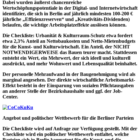
Dabei wurden äußerst chancenreiche
Wertschöpfungspotentiale in der Digital- und Internetwirtschaft
identifizier, die sich in Berlin auf jährlich mindesten 100-200 €
jährliche „Effizienzreserven“ und „Kreativitäts-Dividenden)
belaufen, die wichtige Arbeitsplatzeffekte auslösen können.
Die Checkliste: Urbanität & Kulturraum-Schutz etwa fordert
etwa 2,3% Anteil an Nettobaukosten und Netto-Mietenbudgets
für die Kunst- und Kulturwirtschaft. Ein Anteil, der NICHT
NOTWENDIGERWEISE das Bauen teurer macht. Stattdessen
entsteht ein Wert, ein Mehrwert, der sich ideell und kulturell
ausdrückt, und mehr Wohnwert und Lebensqualität beinhaltet.
Der personelle Mehraufwand in der Baugenehmigung wird als
marginal angesehen. Der direkte wirtschaftliche Arbeitsmarkt-
Effekt besteht in der Einsparung von sozialen Pflichtausgaben
an anderer Stelle der Bezirkshaushalte und ggf. der Job-
Center.
Angebot und politischer Wettbewerb für die Berliner Parteien
Die Checkliste wird auf Anfrage zur Verfügung gestellt. Mit der
Checkliste wird ein politischer Wettbewerb entfaltet, welche
Parteien sich in Berlin kompetent für die Kunst, und die