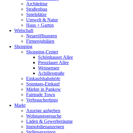
Architektur
Straßenbau
Spielplätze
Umwelt & Natur
Haus + Garten
Wirtschaft
Neueröffnungen
Firmenjubiläen
Shopping
Shopping-Center
Schönhauser Allee
Prenzlauer Allee
Weissensee
Achillesstraße
Einkaufsbahnhöfe
Sonntags-Einkauf
Märkte in Pankow
Fairtrade Town
Verbrauchertipps
Markt
Anzeige aufgeben
Wohnungsgesuche
Läden & Gewerberäume
Immobilienanzeigen
Stellenanzeigen