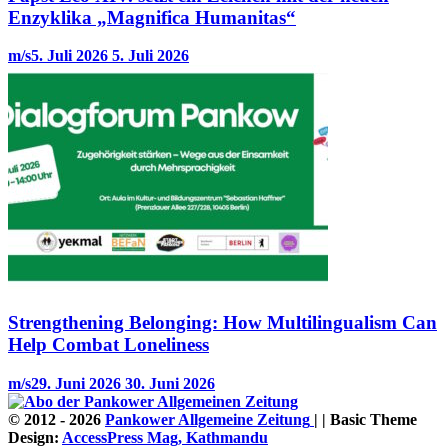
Enzyklika „Magnifica Humanitas“
m/s
5. Juli 2026
5. Juli 2026
Strengthening Belonging: How Multilingualism Can
Help Combat Loneliness
m/s
29. Juni 2026
30. Juni 2026
© 2012 - 2026
Pankower Allgemeine Zeitung
| | Basic Theme
Design:
AccessPress Mag, Kathmandu