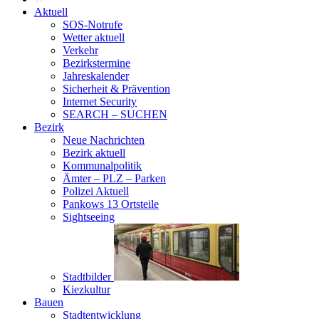
Aktuell
SOS-Notrufe
Wetter aktuell
Verkehr
Bezirkstermine
Jahreskalender
Sicherheit & Prävention
Internet Security
SEARCH – SUCHEN
Bezirk
Neue Nachrichten
Bezirk aktuell
Kommunalpolitik
Ämter – PLZ – Parken
Polizei Aktuell
Pankows 13 Ortsteile
Sightseeing
Stadtbilder
Kiezkultur
Bauen
Stadtentwicklung