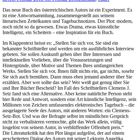
Das neue Buch des österreichischen Autors ist ein Experiment. Es
ist eine Antwortsammlung, zusammengestellt aus seinem
literarischen Zettelkasten und Tagebuchnotizen. Der Plot: modern,
noch nicht so da gewesen. Etwas Drama, etwas künsstliche
Intelligenz, ein Scheitern – eine Inspiration für ein Buch.
Im Klappentext heisst es: „Stellen Sie sich vor, Sie sind ein
bekannter Schriftsteller und werden um ein ausführliches Interview
gebeten. Sie sollen Auskunft geben über Ihre Interessen und
intellektuellen Vorlieben, über die Voraussetzungen und
Hintergründe, über Motive und Themen Ihres umfangreichen
Werks. Stellen Sie sich vor, Ihnen fällt nichts ein, gar nichts, sosehr
Sie sich auch bemühen. Dann muss eben jemand anderer über Sie
erzählen. Aber wer sollte das sein? Wer weiß gut genug über Sie
und Ihre Bücher Bescheid? Im Fall des Schriftstellers Clemens J.
Setz fand sich eine Alternative. Aber keine natürliche Person steht
hier Rede und Antwort, sondern eine Art künstliche Intelligenz, sein
Millionen von Zeichen umfassendes elektronisches Tagebuch – die
ausgelagerte Seele des Autors, mit anderen Worten: ein Clemens-
Setz-Bot. Und was der Befragte selbst im mündlichen Gespräch
nicht zu verbalisieren vermochte, gibt das Werk allein, völlig
losgelöst von seinem Autor, in verblüffender Offenheit preis.“
Die Literaturkritik hat den Plot längst aufgelöst, der auf einem
gexcheiterten Dialog des Autors mit seiner Lektorin Angelika