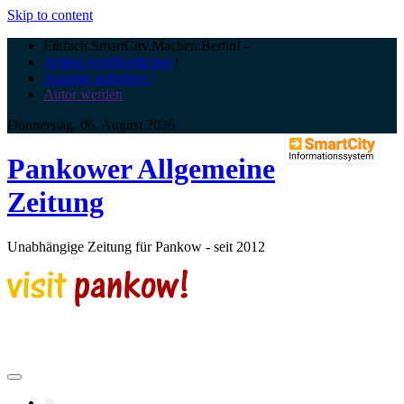
Skip to content
Einfach.SmartCity.Machen:Berlin!
-
Artikel veröffentlichen
|
Anzeige aufgeben |
Autor werden
Donnerstag, 06. August 2026
Pankower Allgemeine
Zeitung
Unabhängige Zeitung für Pankow - seit 2012