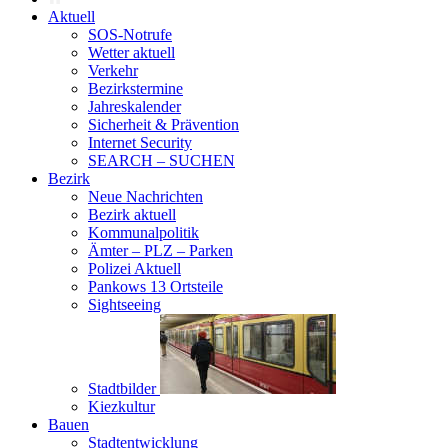
Aktuell
SOS-Notrufe
Wetter aktuell
Verkehr
Bezirkstermine
Jahreskalender
Sicherheit & Prävention
Internet Security
SEARCH – SUCHEN
Bezirk
Neue Nachrichten
Bezirk aktuell
Kommunalpolitik
Ämter – PLZ – Parken
Polizei Aktuell
Pankows 13 Ortsteile
Sightseeing
Stadtbilder
Kiezkultur
Bauen
Stadtentwicklung