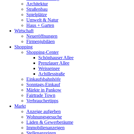
Architektur
Straßenbau
Spielplätze
Umwelt & Natur
Haus + Garten
Wirtschaft
Neueröffnungen
Firmenjubiläen
Shopping
Shopping-Center
Schönhauser Allee
Prenzlauer Allee
Weissensee
Achillesstraße
Einkaufsbahnhöfe
Sonntags-Einkauf
Märkte in Pankow
Fairtrade Town
Verbrauchertipps
Markt
Anzeige aufgeben
Wohnungsgesuche
Läden & Gewerberäume
Immobilienanzeigen
Stellenanzeigen