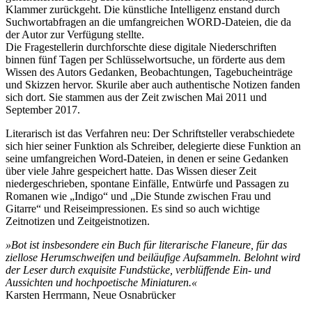
Klammer zurückgeht. Die künstliche Intelligenz enstand durch
Suchwortabfragen an die umfangreichen WORD-Dateien, die da
der Autor zur Verfügung stellte.
Die Fragestellerin durchforschte diese digitale Niederschriften
binnen fünf Tagen per Schlüsselwortsuche, un förderte aus dem
Wissen des Autors Gedanken, Beobachtungen, Tagebucheinträge
und Skizzen hervor. Skurile aber auch authentische Notizen fanden
sich dort. Sie stammen aus der Zeit zwischen Mai 2011 und
September 2017.
Literarisch ist das Verfahren neu: Der Schriftsteller verabschiedete
sich hier seiner Funktion als Schreiber, delegierte diese Funktion an
seine umfangreichen Word-Dateien, in denen er seine Gedanken
über viele Jahre gespeichert hatte. Das Wissen dieser Zeit
niedergeschrieben, spontane Einfälle, Entwürfe und Passagen zu
Romanen wie „Indigo“ und „Die Stunde zwischen Frau und
Gitarre“ und Reiseimpressionen. Es sind so auch wichtige
Zeitnotizen und Zeitgeistnotizen.
»Bot ist insbesondere ein Buch für literarische Flaneure, für das
ziellose Herumschweifen und beiläufige Aufsammeln. Belohnt wird
der Leser durch exquisite Fundstücke, verblüffende Ein- und
Aussichten und hochpoetische Miniaturen.«
Karsten Herrmann, Neue Osnabrücker