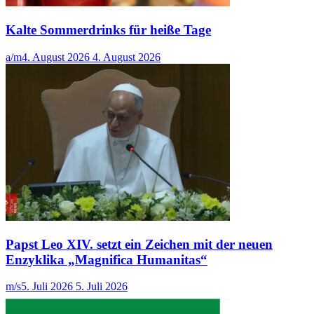
Kalte Sommerdrinks für heiße Tage
a/m
4. August 2026
4. August 2026
Papst Leo XIV. setzt ein Zeichen mit der neuen
Enzyklika „Magnifica Humanitas“
m/s
5. Juli 2026
5. Juli 2026