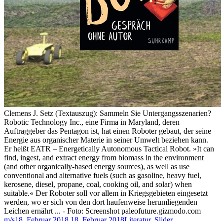
Clemens J. Setz (Textauszug): Sammeln Sie Untergangsszenarien?
Robotic Technology Inc., eine Firma in Maryland, deren
Auftraggeber das Pentagon ist, hat einen Roboter gebaut, der seine
Energie aus organischer Materie in seiner Umwelt beziehen kann.
Er heißt EATR – Energetically Autonomous Tactical Robot. »It can
find, ingest, and extract energy from biomass in the environment
(and other organically-based energy sources), as well as use
conventional and alternative fuels (such as gasoline, heavy fuel,
kerosene, diesel, propane, coal, cooking oil, and solar) when
suitable.« Der Roboter soll vor allem in Kriegsgebieten eingesetzt
werden, wo er sich von den dort haufenweise herumliegenden
Leichen ernährt ... - Foto: Screenshot paleofuture.gizmodo.com
m/s
18. Februar 2018
18. Februar 2018
Literatur
,
Slider