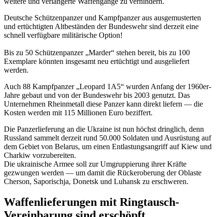
weitere und verlängerte Waffengänge zu verhindern.
Deutsche Schützenpanzer und Kampfpanzer aus ausgemusterten
und ertüchtigten Altbeständen der Bundeswehr sind derzeit eine
schnell verfügbare militärische Option!
Bis zu 50 Schützenpanzer „Marder“ stehen bereit, bis zu 100
Exemplare könnten insgesamt neu ertüchtigt und ausgeliefert
werden.
Auch 88 Kampfpanzer „Leopard 1A5“ wurden Anfang der 1960er-
Jahre gebaut und von der Bundeswehr bis 2003 genutzt. Das
Unternehmen Rheinmetall diese Panzer kann direkt liefern — die
Kosten werden mit 115 Millionen Euro beziffert.
Die Panzerlieferung an die Ukraine ist nun höchst dringlich, denn
Russland sammelt derzeit rund 50.000 Soldaten und Ausrüstung auf
dem Gebiet von Belarus, um einen Entlastungsangriff auf Kiew und
Charkiw vorzubereiten.
Die ukrainische Armee soll zur Umgruppierung ihrer Kräfte
gezwungen werden — um damit die Rückeroberung der Oblaste
Cherson, Saporischja, Donetsk und Luhansk zu erschweren.
Waffenlieferungen mit Ringtausch-
Vereinbarung sind erschöpft