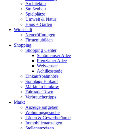
Architektur
Straßenbau
Spielplätze
Umwelt & Natur
Haus + Garten
Wirtschaft
Neueröffnungen
Firmenjubiläen
Shopping
Shopping-Center
Schönhauser Allee
Prenzlauer Allee
Weissensee
Achillesstraße
Einkaufsbahnhöfe
Sonntags-Einkauf
Märkte in Pankow
Fairtrade Town
Verbrauchertipps
Markt
Anzeige aufgeben
Wohnungsgesuche
Läden & Gewerberäume
Immobilienanzeigen
Stellenanzeigen