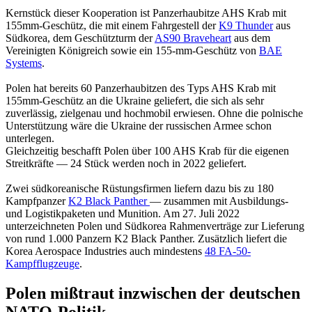
Kernstück dieser Kooperation ist Panzerhaubitze AHS Krab mit
155mm-Geschütz, die mit einem Fahrgestell der
K9 Thunder
aus
Südkorea, dem Geschützturm der
AS90 Braveheart
aus dem
Vereinigten Königreich sowie ein 155-mm-Geschütz von
BAE
Systems
.
Polen hat bereits 60 Panzerhaubitzen des Typs AHS Krab mit
155mm-Geschütz an die Ukraine geliefert, die sich als sehr
zuverlässig, zielgenau und hochmobil erwiesen. Ohne die polnische
Unterstützung wäre die Ukraine der russischen Armee schon
unterlegen.
Gleichzeitig beschafft Polen über 100 AHS Krab für die eigenen
Streitkräfte — 24 Stück werden noch in 2022 geliefert.
Zwei südkoreanische Rüstungsfirmen liefern dazu bis zu 180
Kampfpanzer
K2 Black Panther
— zusammen mit Ausbildungs-
und Logistikpaketen und Munition. Am 27. Juli 2022
unterzeichneten Polen und Südkorea Rahmenverträge zur Lieferung
von rund 1.000 Panzern K2 Black Panther. Zusätzlich liefert die
Korea Aerospace Industries auch mindestens
48 FA-50-
Kampfflugzeuge
.
Polen mißtraut inzwischen der deutschen
NATO-Politik