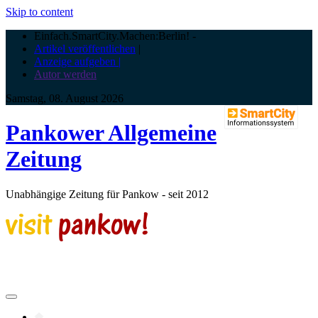
Skip to content
Einfach.SmartCity.Machen:Berlin!
-
Artikel veröffentlichen
|
Anzeige aufgeben |
Autor werden
Samstag, 08. August 2026
Pankower Allgemeine
Zeitung
Unabhängige Zeitung für Pankow - seit 2012