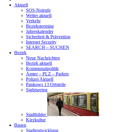
Aktuell
SOS-Notrufe
Wetter aktuell
Verkehr
Bezirkstermine
Jahreskalender
Sicherheit & Prävention
Internet Security
SEARCH – SUCHEN
Bezirk
Neue Nachrichten
Bezirk aktuell
Kommunalpolitik
Ämter – PLZ – Parken
Polizei Aktuell
Pankows 13 Ortsteile
Sightseeing
Stadtbilder
Kiezkultur
Bauen
Stadtentwicklung