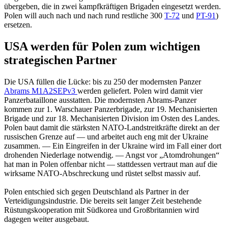
übergeben, die in zwei kampfkräftigen Brigaden eingesetzt werden.
Polen will auch nach und nach rund restliche 300
T-72
und
PT-91
)
ersetzen.
USA werden für Polen zum wichtigen
strategischen Partner
Die USA füllen die Lücke: bis zu 250 der modernsten Panzer
Abrams M1A2SEPv3
werden geliefert. Polen wird damit vier
Panzerbataillone ausstatten. Die modernsten Abrams-Panzer
kommen zur 1. Warschauer Panzerbrigade, zur 19. Mechanisierten
Brigade und zur 18. Mechanisierten Division im Osten des Landes.
Polen baut damit die stärksten NATO-Landstreitkräfte direkt an der
russischen Grenze auf — und arbeitet auch eng mit der Ukraine
zusammen. — Ein Eingreifen in der Ukraine wird im Fall einer dort
drohenden Niederlage notwendig. — Angst vor „Atomdrohungen“
hat man in Polen offenbar nicht — stattdessen vertraut man auf die
wirksame NATO-Abschreckung und rüstet selbst massiv auf.
Polen entschied sich gegen Deutschland als Partner in der
Verteidigungsindustrie. Die bereits seit langer Zeit bestehende
Rüstungskooperation mit Südkorea und Großbritannien wird
dagegen weiter ausgebaut.