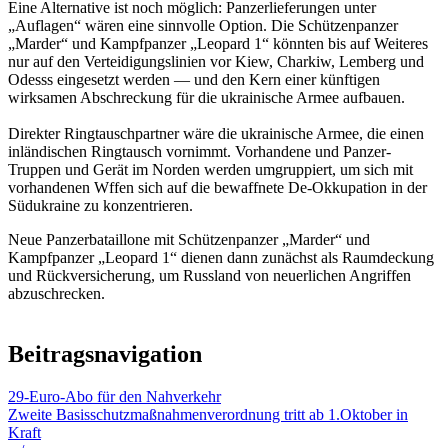
Eine Alternative ist noch möglich: Panzerlieferungen unter
„Auflagen“ wären eine sinnvolle Option. Die Schützenpanzer
„Marder“ und Kampfpanzer „Leopard 1“ könnten bis auf Weiteres
nur auf den Verteidigungslinien vor Kiew, Charkiw, Lemberg und
Odesss eingesetzt werden — und den Kern einer künftigen
wirksamen Abschreckung für die ukrainische Armee aufbauen.
Direkter Ringtauschpartner wäre die ukrainische Armee, die einen
inländischen Ringtausch vornimmt. Vorhandene und Panzer-
Truppen und Gerät im Norden werden umgruppiert, um sich mit
vorhandenen Wffen sich auf die bewaffnete De-Okkupation in der
Südukraine zu konzentrieren.
Neue Panzerbataillone mit Schützenpanzer „Marder“ und
Kampfpanzer „Leopard 1“ dienen dann zunächst als Raumdeckung
und Rückversicherung, um Russland von neuerlichen Angriffen
abzuschrecken.
Beitragsnavigation
29-Euro-Abo für den Nahverkehr
Zweite Basisschutzmaßnahmenverordnung tritt ab 1.Oktober in
Kraft