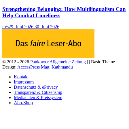
Strengthening Belonging: How Multilingualism Can
Help Combat Loneliness
m/s
29. Juni 2026
30. Juni 2026
© 2012 - 2026
Pankower Allgemeine Zeitung
| | Basic Theme
Design:
AccessPress Mag, Kathmandu
Kontakt
Impressum
Datenschutz & ePrivacy
Transparenz & Citizenship
Mediadaten & Preissystem
Abo-Shop