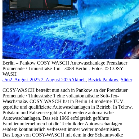
Berlin – Pankow COSY WASCH Autowaschanlage Prenzlauer
Promenade / Tiniusstraße 1 in 13089 Berlin - Fotos: © COSY
WASH
a/m
2. August 2025
2. August 2025
Aktuell
,
Bezirk Pankow
,
Slider
COSY-WASCH betreibt nun auch in Pankow an der Prenzlauer
Promenade / Tiniusstraße 1 eine vollautomatische Soft-Tex-
Waschstraße. COSY-WASCH hat in Berlin 14 moderne TÜV-
geprüfte und qualifizierte Autowaschanlagen in Betrieb. In Teltow,
Potsdam und Falkensee gibt es drei weitere automatische
Autowaschanlagen. Das seit 1966 erfolgreich geführte
Familienunternehmen hat die Technik der Autowaschanlagen
seitdem kontinuierlich verbessert immer weiter modernisiert.
Das Logo von COSY-WASCH mit dem in der Schaumwolke