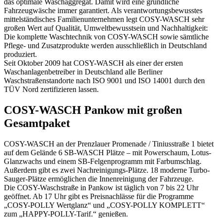
das optimale Waschaggregat. Damit wird eine gründliche
Fahrzeugwäsche immer garantiert. Als verantwortungsbewusstes
mittelständisches Familienunternehmen legt COSY-WASCH sehr
großen Wert auf Qualität, Umweltbewusstsein und Nachhaltigkeit:
Die komplette Waschtechnik von COSY-WASCH sowie sämtliche
Pflege- und Zusatzprodukte werden ausschließlich in Deutschland
produziert.
Seit Oktober 2009 hat COSY-WASCH als einer der ersten
Waschanlagenbetreiber in Deutschland alle Berliner
Waschstraßenstandorte nach ISO 9001 und ISO 14001 durch den
TÜV Nord zertifizieren lassen.
COSY-WASCH Pankow mit großen
Gesamtpaket
COSY-WASCH an der Prenzlauer Promenade / Tiniusstraße 1 bietet
auf dem Gelände 6 SB-WASCH Plätze – mit Powerschaum, Lotus-
Glanzwachs und einem SB-Felgenprogramm mit Farbumschlag.
Außerdem gibt es zwei Nachreinigungs-Plätze. 18 moderne Turbo-
Sauger-Plätze ermöglichen die Innenreinigung der Fahrzeuge.
Die COSY-Waschstraße in Pankow ist täglich von 7 bis 22 Uhr
geöffnet. Ab 17 Uhr gibt es Preisnachlässe für die Programme
„COSY-POLLY Wertglanz“ und „COSY-POLLY KOMPLETT“
zum „HAPPY-POLLY-Tarif.“ genießen.