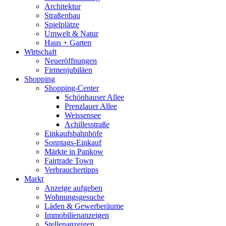
Architektur
Straßenbau
Spielplätze
Umwelt & Natur
Haus + Garten
Wirtschaft
Neueröffnungen
Firmenjubiläen
Shopping
Shopping-Center
Schönhauser Allee
Prenzlauer Allee
Weissensee
Achillesstraße
Einkaufsbahnhöfe
Sonntags-Einkauf
Märkte in Pankow
Fairtrade Town
Verbrauchertipps
Markt
Anzeige aufgeben
Wohnungsgesuche
Läden & Gewerberäume
Immobilienanzeigen
Stellenanzeigen