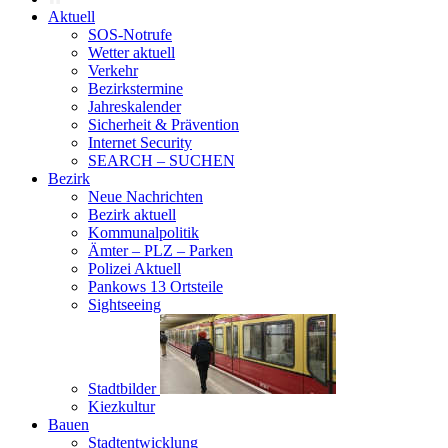
Aktuell
SOS-Notrufe
Wetter aktuell
Verkehr
Bezirkstermine
Jahreskalender
Sicherheit & Prävention
Internet Security
SEARCH – SUCHEN
Bezirk
Neue Nachrichten
Bezirk aktuell
Kommunalpolitik
Ämter – PLZ – Parken
Polizei Aktuell
Pankows 13 Ortsteile
Sightseeing
Stadtbilder
Kiezkultur
Bauen
Stadtentwicklung