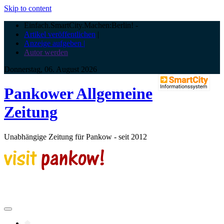
Skip to content
Einfach.SmartCity.Machen:Berlin!
-
Artikel veröffentlichen
|
Anzeige aufgeben |
Autor werden
Donnerstag, 06. August 2026
Pankower Allgemeine
Zeitung
Unabhängige Zeitung für Pankow - seit 2012