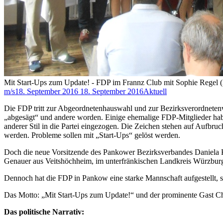
Mit Start-Ups zum Update! - FDP im Frannz Club mit Sophie Regel (3.
m/s
18. September 2016
18. September 2016
Aktuell
Die FDP tritt zur Abgeordnetenhauswahl und zur Bezirksverordneten
„abgesägt“ und andere worden. Einige ehemalige FDP-Mitglieder habe
anderer Stil in die Partei eingezogen. Die Zeichen stehen auf Aufbru
werden. Probleme sollen mit „Start-Ups“ gelöst werden.
Doch die neue Vorsitzende des Pankower Bezirksverbandes Daniela Ka
Genauer aus Veitshöchheim, im unterfränkischen Landkreis Würzburg. 
Dennoch hat die FDP in Pankow eine starke Mannschaft aufgestellt, s
Das Motto: „Mit Start-Ups zum Update!“ und der prominente Gast Chr
Das politische Narrativ: