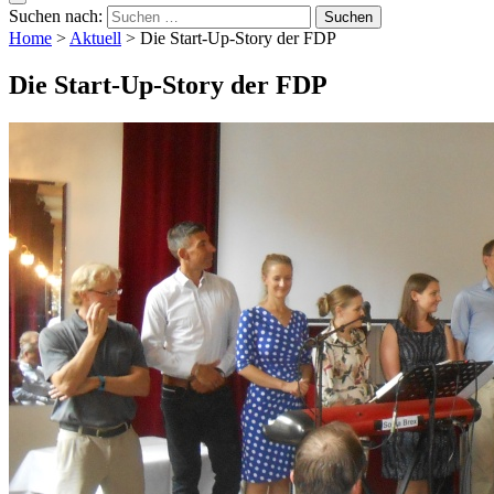
Suchen nach:
Home
>
Aktuell
>
Die Start-Up-Story der FDP
Die Start-Up-Story der FDP