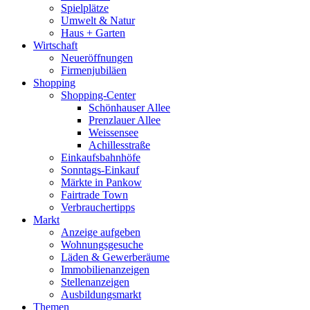
Spielplätze
Umwelt & Natur
Haus + Garten
Wirtschaft
Neueröffnungen
Firmenjubiläen
Shopping
Shopping-Center
Schönhauser Allee
Prenzlauer Allee
Weissensee
Achillesstraße
Einkaufsbahnhöfe
Sonntags-Einkauf
Märkte in Pankow
Fairtrade Town
Verbrauchertipps
Markt
Anzeige aufgeben
Wohnungsgesuche
Läden & Gewerberäume
Immobilienanzeigen
Stellenanzeigen
Ausbildungsmarkt
Themen