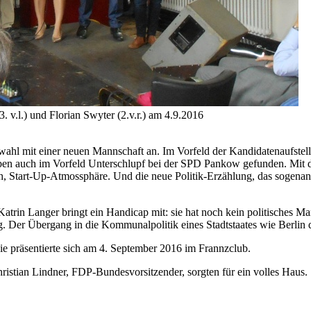
 v.l.) und Florian Swyter (2.v.r.) am 4.9.2016
wahl mit einer neuen Mannschaft an. Im Vorfeld der Kandidatenaufste
n auch im Vorfeld Unterschlupf bei der SPD Pankow gefunden. Mit den 
ch, Start-Up-Atmossphäre. Und die neue Politik-Erzählung, das sogenann
trin Langer bringt ein Handicap mit: sie hat noch kein politisches 
Der Übergang in die Kommunalpolitik eines Stadtstaates wie Berlin dür
ie präsentierte sich am 4. September 2016 im Frannzclub.
istian Lindner, FDP-Bundesvorsitzender, sorgten für ein volles Haus.