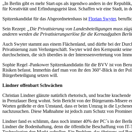
„In Berlin gibt es mehr Start-ups als irgendwo anders in der Republik,
für Kreativität und Erfindungsgeist lässt. Schaffen wir eine Stadt, 
Spitzenkandidat für das Abgeordnetenhaus ist
Florian Swyter
, berufli
Sein Rezept:
„Die Privatisierung von Landesbeteiligungen muss zügi
anderen werden die Privatisierungserlöse für die Kernaufgaben Berlins
Auch Swyter stammt aus einem Flächenland, und dürfte bei der Durch
Privatisierung zum Verlustgeschäft. Swyter wird den Kernpunkt seine
durchscheinen, die sich überdies in der Interessenvertretung von Imm
Sophie Regel -Pankower Spitzenkandidatin für die BVV ist von Ber
Risiken befasst. Immerhin darf man von ihr den 360°-Blick in der Poli
Bürgerbeteiligung setzen will.
Lindner offenbart Schwächen
Christian Lindner glänzte natürlich rhetorisch, und brachte krachend
in Prenzlauer Berg wohnt. Sein Bericht von der Bürgeramts-Misere en
Worten geißelte er den Umstand, dass er beim Umzug in die Lychene
nachzusuchen. Diese Maßnahme ist jedoch zum Schutz von Prominente
Lindner fand es schlimm, dass noch immer 40% der PC´s in der Berli
Lindner die Bodenhaftung, denn die öffentliche Beschaffung von IT-
Technologien den Markt aufrollen. Ein Problem, das übrigens auf B