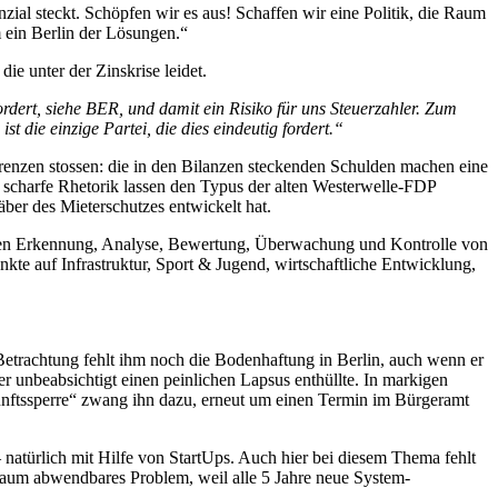
nzial steckt. Schöpfen wir es aus! Schaffen wir eine Politik, die Raum
m ein Berlin der Lösungen.“
die unter der Zinskrise leidet.
ert, siehe BER, und damit ein Risiko für uns Steuerzahler. Zum
t die einzige Partei, die dies eindeutig fordert.“
renzen stossen: die in den Bilanzen steckenden Schulden machen eine
 scharfe Rhetorik lassen den Typus der alten Westerwelle-FDP
ber des Mieterschutzes entwickelt hat.
chen Erkennung, Analyse, Bewertung, Überwachung und Kontrolle von
nkte auf Infrastruktur, Sport & Jugend, wirtschaftliche Entwicklung,
 Betrachtung fehlt ihm noch die Bodenhaftung in Berlin, auch wenn er
r unbeabsichtigt einen peinlichen Lapsus enthüllte. In markigen
nftssperre“ zwang ihn dazu, erneut um einen Termin im Bürgeramt
natürlich mit Hilfe von StartUps. Auch hier bei diesem Thema fehlt
kaum abwendbares Problem, weil alle 5 Jahre neue System-