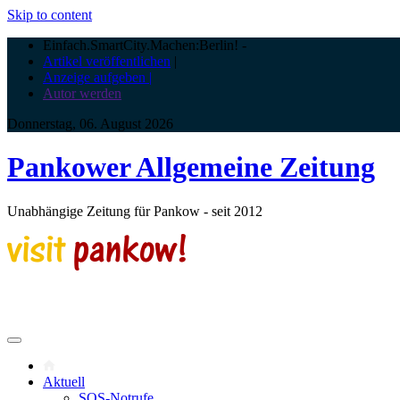
Skip to content
Einfach.SmartCity.Machen:Berlin!
-
Artikel veröffentlichen
|
Anzeige aufgeben |
Autor werden
Donnerstag, 06. August 2026
Pankower Allgemeine Zeitung
Unabhängige Zeitung für Pankow - seit 2012
Aktuell
SOS-Notrufe