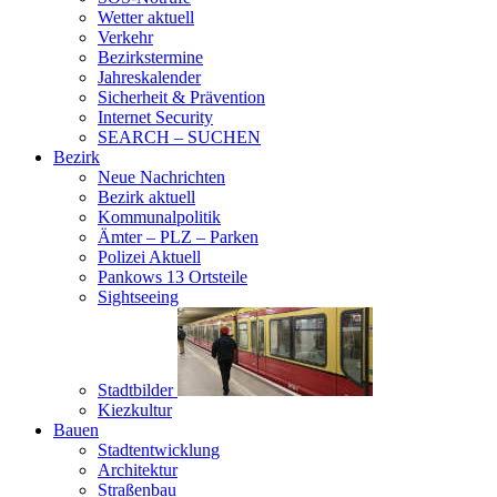
Wetter aktuell
Verkehr
Bezirkstermine
Jahreskalender
Sicherheit & Prävention
Internet Security
SEARCH – SUCHEN
Bezirk
Neue Nachrichten
Bezirk aktuell
Kommunalpolitik
Ämter – PLZ – Parken
Polizei Aktuell
Pankows 13 Ortsteile
Sightseeing
Stadtbilder
Kiezkultur
Bauen
Stadtentwicklung
Architektur
Straßenbau