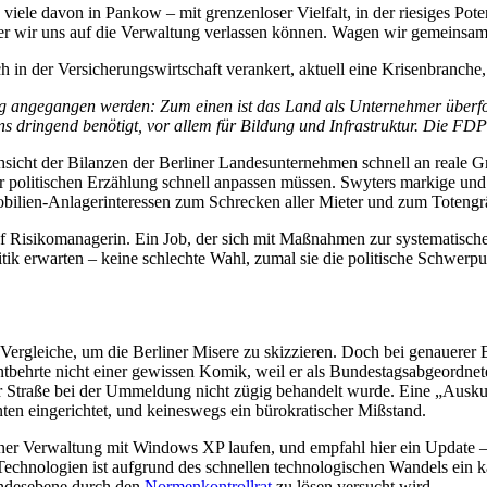
 viele davon in Pankow – mit grenzenloser Vielfalt, in der riesiges Pote
in der wir uns auf die Verwaltung verlassen können. Wagen wir gemeinsa
ch in der Versicherungswirtschaft verankert, aktuell eine Krisenbranche, 
g angegangen werden: Zum einen ist das Land als Unternehmer überford
 dringend benötigt, vor allem für Bildung und Infrastruktur. Die FDP is
sicht der Bilanzen der Berliner Landesunternehmen schnell an reale G
r politischen Erzählung schnell anpassen müssen. Swyters markige und
obilien-Anlagerinteressen zum Schrecken aller Mieter und zum Totengrä
uf Risikomanagerin. Ein Job, der sich mit Maßnahmen zur systematis
tik erwarten – keine schlechte Wahl, zumal sie die politische Schwerpu
e Vergleiche, um die Berliner Misere zu skizzieren. Doch bei genauerer
tbehrte nicht einer gewissen Komik, weil er als Bundestagsabgeordnete
r Straße bei der Ummeldung nicht zügig behandelt wurde. Eine „Ausku
n eingerichtet, und keineswegs ein bürokratischer Mißstand.
ner Verwaltung mit Windows XP laufen, und empfahl hier ein Update – 
Technologien ist aufgrund des schnellen technologischen Wandels ein 
undesebene durch den
Normenkontrollrat
zu lösen versucht wird.