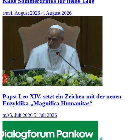
Kalte Sommerdrinks für heiße Tage
a/m
4. August 2026
4. August 2026
Papst Leo XIV. setzt ein Zeichen mit der neuen
Enzyklika „Magnifica Humanitas“
m/s
5. Juli 2026
5. Juli 2026