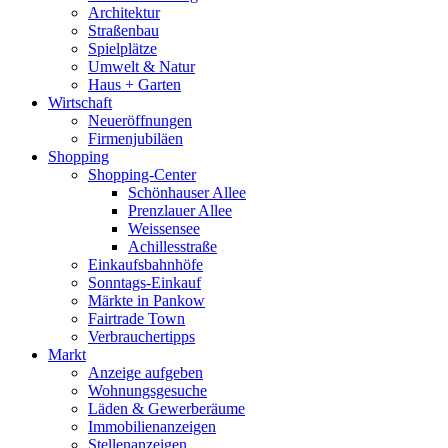
Architektur
Straßenbau
Spielplätze
Umwelt & Natur
Haus + Garten
Wirtschaft
Neueröffnungen
Firmenjubiläen
Shopping
Shopping-Center
Schönhauser Allee
Prenzlauer Allee
Weissensee
Achillesstraße
Einkaufsbahnhöfe
Sonntags-Einkauf
Märkte in Pankow
Fairtrade Town
Verbrauchertipps
Markt
Anzeige aufgeben
Wohnungsgesuche
Läden & Gewerberäume
Immobilienanzeigen
Stellenanzeigen