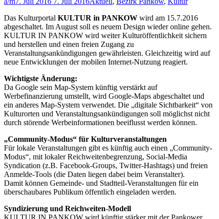
a/m
7. Juli 2016
7. Juli 2016
Aktuell
,
Bezirk Pankow
,
Kultur
Das Kulturportal
KULTUR in PANKOW
wird am 15.7.2016
abgeschaltet. Im August soll es neuem Design wieder online gehen.
KULTUR IN PANKOW wird weiter Kulturöffentlichkeit sichern
und herstellen und einen freien Zugang zu
Veranstaltungsankündigungen gewährleisten. Gleichzeitig wird auf
neue Entwicklungen der mobilen Internet-Nutzung reagiert.
Wichtigste Änderung:
Da Google sein Map-System künftig verstärkt auf
Werbefinanzierung umstellt, wird Google-Maps abgeschaltet und
ein anderes Map-System verwendet. Die „digitale Sichtbarkeit“ von
Kulturorten und Veranstaltungsankündigungen soll möglichst nicht
durch störende Werbeinformationen beeiflusst werden können.
„Community-Modus“ für Kulturveranstaltungen
Für lokale Veranstaltungen gibt es künftig auch einen „Community-
Modus“, mit lokaler Reichweitenbegrenzung, Social-Media
Syndication (z.B. Facebook-Groups, Twitter-Hashtags) und freien
Anmelde-Tools (die Daten liegen dabei beim Veranstalter).
Damit können Gemeinde- und Stadtteil-Veranstaltungen für ein
überschaubares Publikum öffentlich eingeladen werden.
Syndizierung und Reichweiten-Modell
KULTUR IN PANKOW wird künftig stärker mit der Pankower