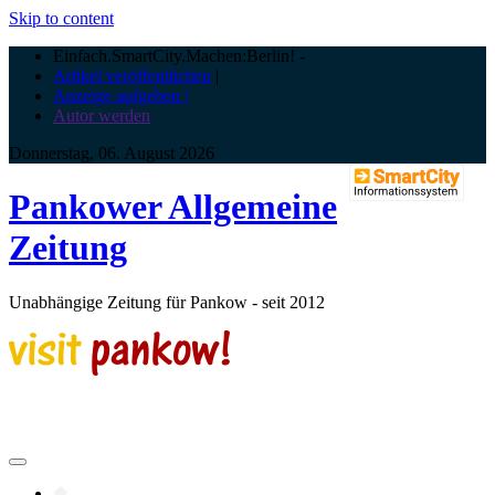
Skip to content
Einfach.SmartCity.Machen:Berlin!
-
Artikel veröffentlichen
|
Anzeige aufgeben |
Autor werden
Donnerstag, 06. August 2026
Pankower Allgemeine
Zeitung
Unabhängige Zeitung für Pankow - seit 2012