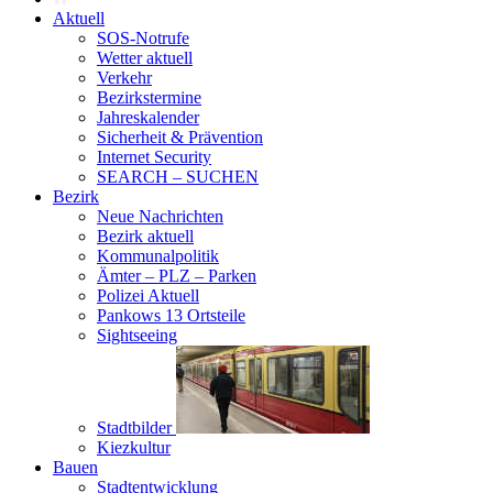
Aktuell
SOS-Notrufe
Wetter aktuell
Verkehr
Bezirkstermine
Jahreskalender
Sicherheit & Prävention
Internet Security
SEARCH – SUCHEN
Bezirk
Neue Nachrichten
Bezirk aktuell
Kommunalpolitik
Ämter – PLZ – Parken
Polizei Aktuell
Pankows 13 Ortsteile
Sightseeing
Stadtbilder
Kiezkultur
Bauen
Stadtentwicklung