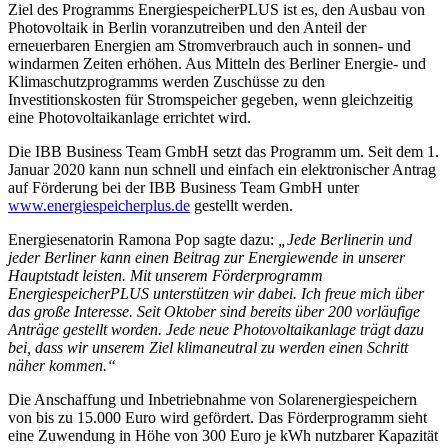
Ziel des Programms EnergiespeicherPLUS ist es, den Ausbau von
Photovoltaik in Berlin voranzutreiben und den Anteil der
erneuerbaren Energien am Stromverbrauch auch in sonnen- und
windarmen Zeiten erhöhen. Aus Mitteln des Berliner Energie- und
Klimaschutzprogramms werden Zuschüsse zu den
Investitionskosten für Stromspeicher gegeben, wenn gleichzeitig
eine Photovoltaikanlage errichtet wird.
Die IBB Business Team GmbH setzt das Programm um. Seit dem 1.
Januar 2020 kann nun schnell und einfach ein elektronischer Antrag
auf Förderung bei der IBB Business Team GmbH unter
www.energiespeicherplus.de
gestellt werden.
Energiesenatorin Ramona Pop sagte dazu:
„Jede Berlinerin und
jeder Berliner kann einen Beitrag zur Energiewende in unserer
Hauptstadt leisten. Mit unserem Förderprogramm
EnergiespeicherPLUS unterstützen wir dabei. Ich freue mich über
das große Interesse. Seit Oktober sind bereits über 200 vorläufige
Anträge gestellt worden. Jede neue Photovoltaikanlage trägt dazu
bei, dass wir unserem Ziel klimaneutral zu werden einen Schritt
näher kommen.“
Die Anschaffung und Inbetriebnahme von Solarenergiespeichern
von bis zu 15.000 Euro wird gefördert. Das Förderprogramm sieht
eine Zuwendung in Höhe von 300 Euro je kWh nutzbarer Kapazität