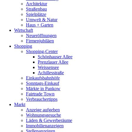
Architektur
Straßenbau
Spielplätze
Umwelt & Natur
Haus + Garten
Wirtschaft
Neueröffnungen
Firmenjubiläen
Shopping
Shopping-Center
Schönhauser Allee
Prenzlauer Allee
Weissensee
Achillesstraße
Einkaufsbahnhöfe
Sonntags-Einkauf
Märkte in Pankow
Fairtrade Town
Verbrauchertipps
Markt
Anzeige aufgeben
Wohnungsgesuche
Läden & Gewerberäume
Immobilienanzeigen
Stellenanzeigen