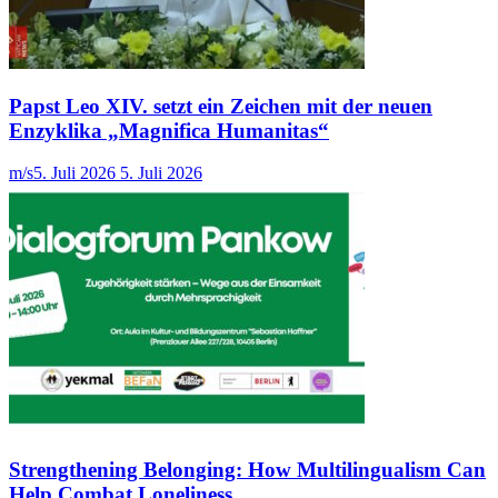
Papst Leo XIV. setzt ein Zeichen mit der neuen
Enzyklika „Magnifica Humanitas“
m/s
5. Juli 2026
5. Juli 2026
Strengthening Belonging: How Multilingualism Can
Help Combat Loneliness