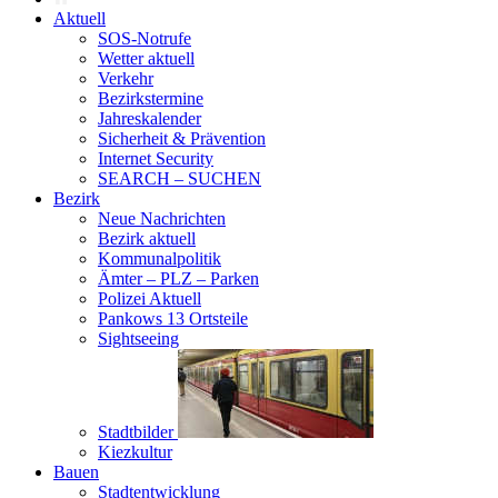
Aktuell
SOS-Notrufe
Wetter aktuell
Verkehr
Bezirkstermine
Jahreskalender
Sicherheit & Prävention
Internet Security
SEARCH – SUCHEN
Bezirk
Neue Nachrichten
Bezirk aktuell
Kommunalpolitik
Ämter – PLZ – Parken
Polizei Aktuell
Pankows 13 Ortsteile
Sightseeing
Stadtbilder
Kiezkultur
Bauen
Stadtentwicklung