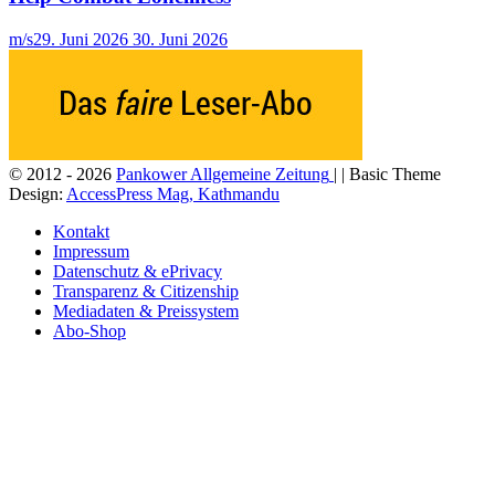
m/s
29. Juni 2026
30. Juni 2026
© 2012 - 2026
Pankower Allgemeine Zeitung
| | Basic Theme
Design:
AccessPress Mag, Kathmandu
Kontakt
Impressum
Datenschutz & ePrivacy
Transparenz & Citizenship
Mediadaten & Preissystem
Abo-Shop