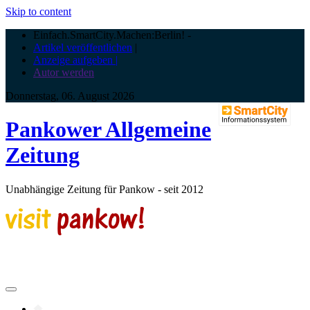
Skip to content
Einfach.SmartCity.Machen:Berlin!
-
Artikel veröffentlichen
|
Anzeige aufgeben |
Autor werden
Donnerstag, 06. August 2026
Pankower Allgemeine
Zeitung
Unabhängige Zeitung für Pankow - seit 2012