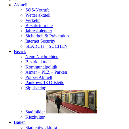
Aktuell
SOS-Notrufe
Wetter aktuell
Verkehr
Bezirkstermine
Jahreskalender
Sicherheit & Prävention
Internet Security
SEARCH – SUCHEN
Bezirk
Neue Nachrichten
Bezirk aktuell
Kommunalpolitik
Ämter – PLZ – Parken
Polizei Aktuell
Pankows 13 Ortsteile
Sightseeing
Stadtbilder
Kiezkultur
Bauen
Stadtentwicklung