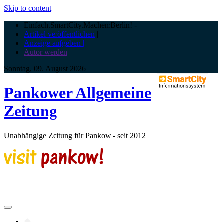
Skip to content
Einfach.SmartCity.Machen:Berlin!
-
Artikel veröffentlichen
|
Anzeige aufgeben |
Autor werden
Sonntag, 09. August 2026
Pankower Allgemeine
Zeitung
Unabhängige Zeitung für Pankow - seit 2012