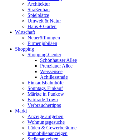
Architektur
Straßenbau
Spielplätze
Umwelt & Natur
Haus + Garten
Wirtschaft
Neueröffnungen
Firmenjubiläen
Shopping
Shopping-Center
Schönhauser Allee
Prenzlauer Allee
Weissensee
Achillesstraße
Einkaufsbahnhöfe
Sonntags-Einkauf
Märkte in Pankow
Fairtrade Town
Verbrauchertipps
Markt
Anzeige aufgeben
Wohnungsgesuche
Läden & Gewerberäume
Immobilienanzeigen
Stellenanzeigen