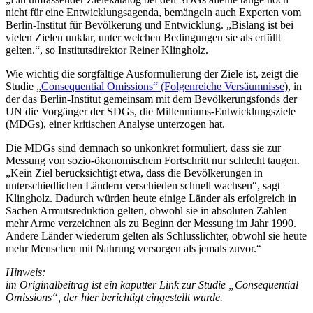
nicht für eine Entwicklungsagenda, bemängeln auch Experten vom
Berlin-Institut für Bevölkerung und Entwicklung. „Bislang ist bei
vielen Zielen unklar, unter welchen Bedingungen sie als erfüllt
gelten.“, so Institutsdirektor Reiner Klingholz.
Wie wichtig die sorgfältige Ausformulierung der Ziele ist, zeigt die
Studie „
Consequential Omissions“ (Folgenreiche Versäumnisse
), in
der das Berlin-Institut gemeinsam mit dem Bevölkerungsfonds der
UN die Vorgänger der SDGs, die Millenniums-Entwicklungsziele
(MDGs), einer kritischen Analyse unterzogen hat.
Die MDGs sind demnach so unkonkret formuliert, dass sie zur
Messung von sozio-ökonomischem Fortschritt nur schlecht taugen.
„Kein Ziel berücksichtigt etwa, dass die Bevölkerungen in
unterschiedlichen Ländern verschieden schnell wachsen“, sagt
Klingholz. Dadurch würden heute einige Länder als erfolgreich in
Sachen Armutsreduktion gelten, obwohl sie in absoluten Zahlen
mehr Arme verzeichnen als zu Beginn der Messung im Jahr 1990.
Andere Länder wiederum gelten als Schlusslichter, obwohl sie heute
mehr Menschen mit Nahrung versorgen als jemals zuvor.“
Hinweis:
im Originalbeitrag ist ein kaputter Link zur Studie „Consequential
Omissions“, der hier berichtigt eingestellt wurde.