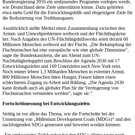
Bundesregierung 2016 ein umfassendes Programm vorlegen werde,
wie Deutschland diese Ziele unterstützen könne. Dazu gehörten
etwa mehr Geld für die Entwicklungshilfe und ehrgeizigere Ziele für
die Reduzierung von Treibhausgasen.
Ausdrücklich stellte Merkel einen Zusammenhang zwischen den
Armut- und Umweltproblemen weltweit und der Flüchtlingskrise
her. Nach Angaben des UN-Flüchtlingshilfswerks seien derzeit 60
Millionen Menschen weltweit auf der Flucht. „Die Bekämpfung der
Fluchtursachen hat eine europäische wie eine globale Dimension“,
sagte die Bundeskanzlerin, die am Abend zum UN-
Nachhaltigkeitsgipfel zum Beschluss der Agenda 2030 mit 17
Entwicklungszielen und 169 Unterzielen nach New York reist.
Noch immer lebten 1,3 Milliarden Menschen in extremer Armut,
800 Millionen Menschen litten Hunger, Frauen hätten einen
schlechteren Zugang zu Arbeit und Bildung. „Die Agenda 2030
kann deshalb auch als globaler Plan für die Verringerung von
Fluchtursachen verstanden werden“, sagte sie.“
Fortschrittmessung bei Entwicklungszielen
Strittig ist vor allem das Thema, wie die Fortschritte bei der
Umsetzung von „Millenium Development Goals (MDGs)“ und den
nachfolgenden SDGs gemessen und bewertet werden können:
„Ein umfassender Zielekatalog bei den SDGs alleine tauge noch