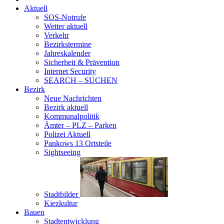
Aktuell
SOS-Notrufe
Wetter aktuell
Verkehr
Bezirkstermine
Jahreskalender
Sicherheit & Prävention
Internet Security
SEARCH – SUCHEN
Bezirk
Neue Nachrichten
Bezirk aktuell
Kommunalpolitik
Ämter – PLZ – Parken
Polizei Aktuell
Pankows 13 Ortsteile
Sightseeing
Stadtbilder
Kiezkultur
Bauen
Stadtentwicklung