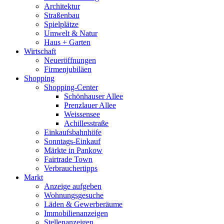
Architektur
Straßenbau
Spielplätze
Umwelt & Natur
Haus + Garten
Wirtschaft
Neueröffnungen
Firmenjubiläen
Shopping
Shopping-Center
Schönhauser Allee
Prenzlauer Allee
Weissensee
Achillesstraße
Einkaufsbahnhöfe
Sonntags-Einkauf
Märkte in Pankow
Fairtrade Town
Verbrauchertipps
Markt
Anzeige aufgeben
Wohnungsgesuche
Läden & Gewerberäume
Immobilienanzeigen
Stellenanzeigen