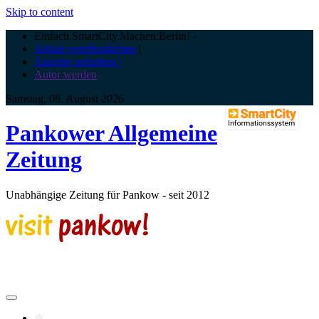
Skip to content
Einfach.SmartCity.Machen:Berlin!
-
Artikel veröffentlichen
|
Anzeige aufgeben |
Autor werden
Samstag, 08. August 2026
Pankower Allgemeine
Zeitung
Unabhängige Zeitung für Pankow - seit 2012