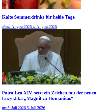
Kalte Sommerdrinks für heiße Tage
a/m
4. August 2026
4. August 2026
Papst Leo XIV. setzt ein Zeichen mit der neuen
Enzyklika „Magnifica Humanitas“
m/s
5. Juli 2026
5. Juli 2026