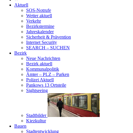
Aktuell
SOS-Notrufe
Wetter aktuell
Verkehr
Bezirkstermine
Jahreskalender
Sicherheit & Prävention
Internet Security
SEARCH – SUCHEN
Bezirk
Neue Nachrichten
Bezirk aktuell
Kommunalpolitik
Ämter – PLZ – Parken
Polizei Aktuell
Pankows 13 Ortsteile
Sightseeing
Stadtbilder
Kiezkultur
Bauen
Stadtentwicklung