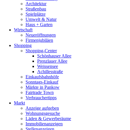
Architektur
Straßenbau
Spielplätze
Umwelt & Natur
Haus + Garten
Wirtschaft
Neueröffnungen
Firmenjubiläen
Shopping
Shopping-Center
Schönhauser Allee
Prenzlauer Allee
Weissensee
Achillesstraße
Einkaufsbahnhöfe
Sonntags-Einkauf
Märkte in Pankow
Fairtrade Town
Verbrauchertipps
Markt
Anzeige aufgeben
Wohnungsgesuche
Läden & Gewerberäume
Immobilienanzeigen
Stellenanzeigen