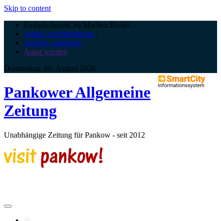
Skip to content
Einfach.SmartCity.Machen:Berlin!
-
Artikel veröffentlichen
|
Anzeige aufgeben |
Autor werden
Donnerstag, 06. August 2026
Pankower Allgemeine
Zeitung
Unabhängige Zeitung für Pankow - seit 2012