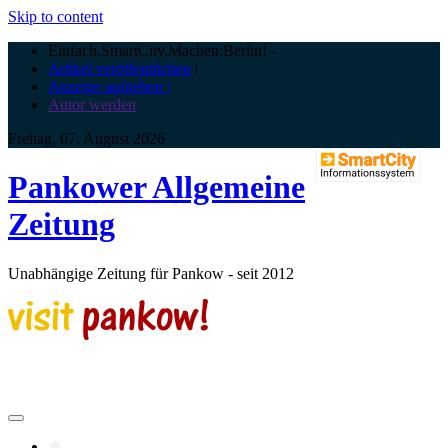
Skip to content
Einfach.SmartCity.Machen:Berlin!
-
Artikel veröffentlichen
|
Anzeige aufgeben |
Autor werden
Freitag, 07. August 2026
Pankower Allgemeine
Zeitung
Unabhängige Zeitung für Pankow - seit 2012