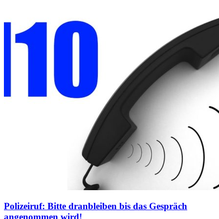
Polizeiruf: Bitte dranbleiben bis das Gespräch
angenommen wird!