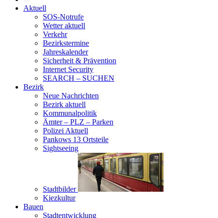
Aktuell
SOS-Notrufe
Wetter aktuell
Verkehr
Bezirkstermine
Jahreskalender
Sicherheit & Prävention
Internet Security
SEARCH – SUCHEN
Bezirk
Neue Nachrichten
Bezirk aktuell
Kommunalpolitik
Ämter – PLZ – Parken
Polizei Aktuell
Pankows 13 Ortsteile
Sightseeing
Stadtbilder
Kiezkultur
Bauen
Stadtentwicklung