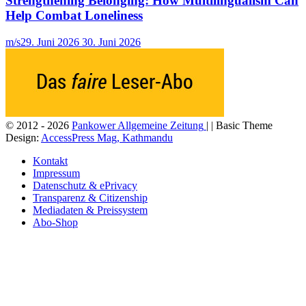
Strengthening Belonging: How Multilingualism Can
Help Combat Loneliness
m/s
29. Juni 2026
30. Juni 2026
© 2012 - 2026
Pankower Allgemeine Zeitung
| | Basic Theme
Design:
AccessPress Mag, Kathmandu
Kontakt
Impressum
Datenschutz & ePrivacy
Transparenz & Citizenship
Mediadaten & Preissystem
Abo-Shop