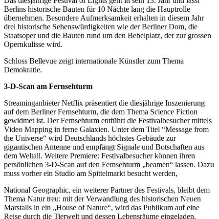
Das diesjährige Festival of Lights geht in sein 13. Jahr und lässt
Berlins historische Bauten für 10 Nächte lang die Hauptrolle
übernehmen. Besondere Aufmerksamkeit erhalten in diesem Jahr
drei historische Sehenswürdigkeiten wie der Berliner Dom, die
Staatsoper und die Bauten rund um den Bebelplatz, der zur grossen
Opernkulisse wird.
Schloss Bellevue zeigt internationale Künstler zum Thema
Demokratie.
3-D-Scan am Fernsehturm
Streaminganbieter Netflix präsentiert die diesjährige Inszenierung
auf dem Berliner Fernsehturm, die dem Thema Science Fiction
gewidmet ist. Der Fernsehturm entführt die Festivalbesucher mittels
Video Mapping in ferne Galaxien. Unter dem Titel “Message from
the Universe“ wird Deutschlands höchstes Gebäude zur
gigantischen Antenne und empfängt Signale und Botschaften aus
dem Weltall. Weitere Premiere: Festivalbesucher können ihren
persönlichen 3-D-Scan auf den Fernsehturm „beamen“ lassen. Dazu
muss vorher ein Studio am Spittelmarkt besucht werden,
National Geographic, ein weiterer Partner des Festivals, bleibt dem
Thema Natur treu: mit der Verwandlung des historischen Neuen
Marstalls in ein „House of Nature“, wird das Publikum auf eine
Reise durch die Tierwelt und dessen Lebensräume eingeladen.