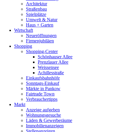
Architektur
Straßenbau
Spielplätze
Umwelt & Natur
Haus + Garten
Wirtschaft
Neueröffnungen
Firmenjubiläen
Shopping
Shopping-Center
Schönhauser Allee
Prenzlauer Allee
Weissensee
Achillesstraße
Einkaufsbahnhöfe
Sonntags-Einkauf
Märkte in Pankow
Fairtrade Town
Verbrauchertipps
Markt
Anzeige aufgeben
Wohnungsgesuche
Läden & Gewerberäume
Immobilienanzeigen
Stellenanzeigen