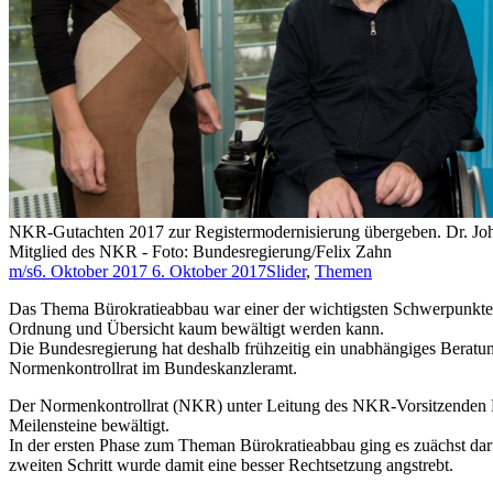
NKR-Gutachten 2017 zur Registermodernisierung übergeben. Dr. Joh
Mitglied des NKR - Foto: Bundesregierung/Felix Zahn
m/s
6. Oktober 2017
6. Oktober 2017
Slider
,
Themen
Das Thema Bürokratieabbau war einer der wichtigsten Schwerpunkte 
Ordnung und Übersicht kaum bewältigt werden kann.
Die Bundesregierung hat deshalb frühzeitig ein unabhängiges Berat
Normenkontrollrat im Bundeskanzleramt.
Der Normenkontrollrat (NKR) unter Leitung des NKR-Vorsitzenden D
Meilensteine bewältigt.
In der ersten Phase zum Theman Bürokratieabbau ging es zuächst da
zweiten Schritt wurde damit eine besser Rechtsetzung angstrebt.