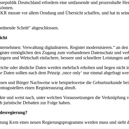
epublik Deutschland erfordern eine umfassende und prozesshafte Her
 können.
KR musste vor allem Orndung und Übersicht schaffen, und hat in seine
ordnende Schritt“ abgeschlossen.
icht
ernehmen: Verwaltung digitalisieren. Register modernisieren.“ an den
ister ermöglichen den Zugang zum vorhandenen Datenschatz und verbe
ern und Wirtschaft einfachere, bessere und schnellere Leistungen anb
Gleiche oder ähnliche Daten werden mehrfach erhoben und liegen nicht im
Daten sollten nach dem Prinzip ‚once only‘ nur einmal abgefragt wer
nnen und Bürger Nachweise wie beispielsweise die Geburtsurkunde bei 
tragsstellers einen Registerauszug abruft.
kte und weist nach, unter welchen Voraussetzungen die Verknüpfung vo
juristische Debatten zur Folge haben.
desregierung?
erung Kern eines neuen Regierungsprogramms werden muss und sieht die