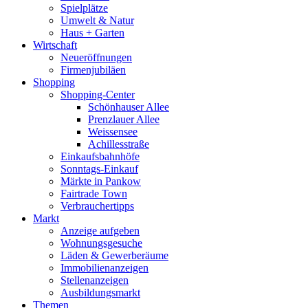
Spielplätze
Umwelt & Natur
Haus + Garten
Wirtschaft
Neueröffnungen
Firmenjubiläen
Shopping
Shopping-Center
Schönhauser Allee
Prenzlauer Allee
Weissensee
Achillesstraße
Einkaufsbahnhöfe
Sonntags-Einkauf
Märkte in Pankow
Fairtrade Town
Verbrauchertipps
Markt
Anzeige aufgeben
Wohnungsgesuche
Läden & Gewerberäume
Immobilienanzeigen
Stellenanzeigen
Ausbildungsmarkt
Themen