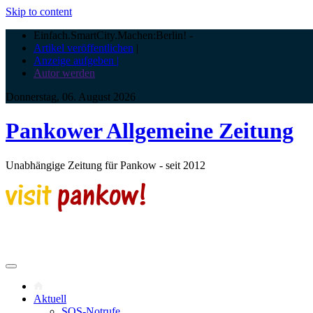
Skip to content
Einfach.SmartCity.Machen:Berlin!
-
Artikel veröffentlichen
|
Anzeige aufgeben |
Autor werden
Donnerstag, 06. August 2026
Pankower Allgemeine Zeitung
Unabhängige Zeitung für Pankow - seit 2012
Aktuell
SOS-Notrufe