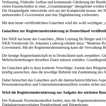
Verfassung, Föderaler Aufbau und kommunale Gliederung der Bundesr
vielen Einzelschritten in einer „Gesamtstrategie“ übergeleitet werden
Die Hauptaufgabe entwickelte sich aus der Komplexität heraus: der N
umfassendes E-Government und eine Digitalisierung vorbereiten.
Mit dem heute veröffentlichten Gutachten wird der wohl wichtigste „
Gutachten zur Registermodernisierung in Deutschland veröffentl
Der NKR hat heute das Gutachten „Mehr Leistung für Bürger und Unt
NKR.Vorsitzende Dr. Johannes Ludewig erklärte dazu: “Moderne Reg
Government. Mit der Registermodernisierung kann die Verwaltung Bürg
Die heutige Registerlandschaft ist in Deutschland stark zersplittert. 
Mehrfacherhebungen derselben Daten müssen entfallen. Grundlegende 
Im Gutachten gibt es dazu konkrete Vorschläge: Anstatt dass Bürgeri
künftig ausreichen, dass die jeweilige Behörde mit Zustimmung des An
Dabei beleuchtet das Gutachten auch die datenschutzrechtlichen Aspe
Personenkennzifern und Unternehmenskennziffern werden sicher noch 
Wird die Registermodernisierung zur Aufgabe der nächsten Bun
Der Nationale Normenkontrollrat fordert, dass die Registermodernisi
Digitalisierungsvorhaben Portalverbund und Bürgerkonto.