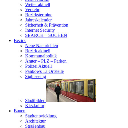
Wetter aktuell
Verkehr
Bezirkstermine
Jahreskalender
Sicherheit & Prävention
Internet Security
SEARCH – SUCHEN
Bezirk
Neue Nachrichten
Bezirk aktuell
Kommunalpolitik
Ämter – PLZ – Parken
Polizei Aktuell
Pankows 13 Ortsteile
Sightseeing
Stadtbilder
Kiezkultur
Bauen
Stadtentwicklung
Architektur
Straßenbau