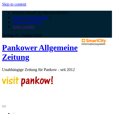
Skip to content
Einfach.SmartCity.Machen:Berlin!
-
Artikel veröffentlichen
|
Anzeige aufgeben |
Autor werden
Freitag, 07. August 2026
Pankower Allgemeine
Zeitung
Unabhängige Zeitung für Pankow - seit 2012