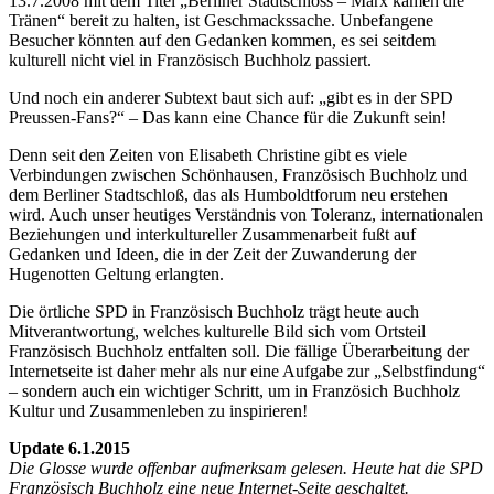
13.7.2008 mit dem Titel „Berliner Stadtschloss – Marx kämen die
Tränen“ bereit zu halten, ist Geschmackssache. Unbefangene
Besucher könnten auf den Gedanken kommen, es sei seitdem
kulturell nicht viel in Französisch Buchholz passiert.
Und noch ein anderer Subtext baut sich auf: „gibt es in der SPD
Preussen-Fans?“ – Das kann eine Chance für die Zukunft sein!
Denn seit den Zeiten von Elisabeth Christine gibt es viele
Verbindungen zwischen Schönhausen, Französisch Buchholz und
dem Berliner Stadtschloß, das als Humboldtforum neu erstehen
wird. Auch unser heutiges Verständnis von Toleranz, internationalen
Beziehungen und interkultureller Zusammenarbeit fußt auf
Gedanken und Ideen, die in der Zeit der Zuwanderung der
Hugenotten Geltung erlangten.
Die örtliche SPD in Französisch Buchholz trägt heute auch
Mitverantwortung, welches kulturelle Bild sich vom Ortsteil
Französisch Buchholz entfalten soll. Die fällige Überarbeitung der
Internetseite ist daher mehr als nur eine Aufgabe zur „Selbstfindung“
– sondern auch ein wichtiger Schritt, um in Französich Buchholz
Kultur und Zusammenleben zu inspirieren!
Update 6.1.2015
Die Glosse wurde offenbar aufmerksam gelesen. Heute hat die SPD
Französisch Buchholz eine neue Internet-Seite geschaltet.