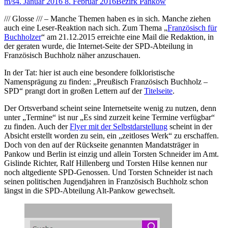
m/s
4. Januar 2016
8. Februar 2016
Bezirk Pankow
/// Glosse /// – Manche Themen haben es in sich. Manche ziehen
auch eine Leser-Reaktion nach sich. Zum Thema „
Französisch für
Buchholzer
“ am 21.12.2015 erreichte eine Mail die Redaktion, in
der geraten wurde, die Internet-Seite der SPD-Abteilung in
Französisch Buchholz näher anzuschauen.
In der Tat: hier ist auch eine besondere folkloristische
Namensprägung zu finden: „Preußisch Französisch Buchholz –
SPD“ prangt dort in großen Lettern auf der
Titelseite
.
Der Ortsverband scheint seine Internetseite wenig zu nutzen, denn
unter „Termine“ ist nur „Es sind zurzeit keine Termine verfügbar“
zu finden. Auch der
Flyer mit der Selbstdarstellung
scheint in der
Absicht erstellt worden zu sein, ein „zeitloses Werk“ zu erschaffen.
Doch von den auf der Rückseite genannten Mandatsträger in
Pankow und Berlin ist einzig und allein Torsten Schneider im Amt.
Gislinde Richter, Ralf Hillenberg und Torsten Hilse kennen nur
noch altgediente SPD-Genossen. Und Torsten Schneider ist nach
seinen politischen Jugendjahren in Französisch Buchholz schon
längst in die SPD-Abteilung Alt-Pankow gewechselt.