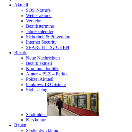
Aktuell
SOS-Notrufe
Wetter aktuell
Verkehr
Bezirkstermine
Jahreskalender
Sicherheit & Prävention
Internet Security
SEARCH – SUCHEN
Bezirk
Neue Nachrichten
Bezirk aktuell
Kommunalpolitik
Ämter – PLZ – Parken
Polizei Aktuell
Pankows 13 Ortsteile
Sightseeing
Stadtbilder
Kiezkultur
Bauen
Stadtentwicklung