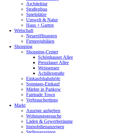
Architektur
Straßenbau
Spielplätze
Umwelt & Natur
Haus + Garten
Wirtschaft
Neueröffnungen
Firmenjubiläen
Shopping
Shopping-Center
Schönhauser Allee
Prenzlauer Allee
Weissensee
Achillesstraße
Einkaufsbahnhöfe
Sonntags-Einkauf
Märkte in Pankow
Fairtrade Town
Verbrauchertipps
Markt
Anzeige aufgeben
Wohnungsgesuche
Läden & Gewerberäume
Immobilienanzeigen
Stellenanzeigen