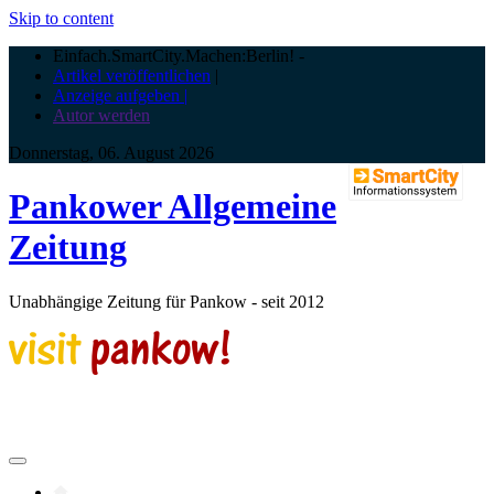
Skip to content
Einfach.SmartCity.Machen:Berlin!
-
Artikel veröffentlichen
|
Anzeige aufgeben |
Autor werden
Donnerstag, 06. August 2026
Pankower Allgemeine
Zeitung
Unabhängige Zeitung für Pankow - seit 2012