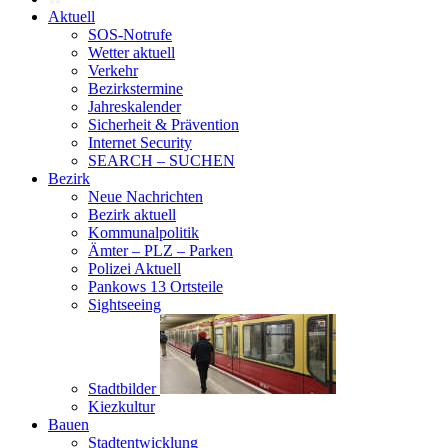
Aktuell
SOS-Notrufe
Wetter aktuell
Verkehr
Bezirkstermine
Jahreskalender
Sicherheit & Prävention
Internet Security
SEARCH – SUCHEN
Bezirk
Neue Nachrichten
Bezirk aktuell
Kommunalpolitik
Ämter – PLZ – Parken
Polizei Aktuell
Pankows 13 Ortsteile
Sightseeing
Stadtbilder
Kiezkultur
Bauen
Stadtentwicklung