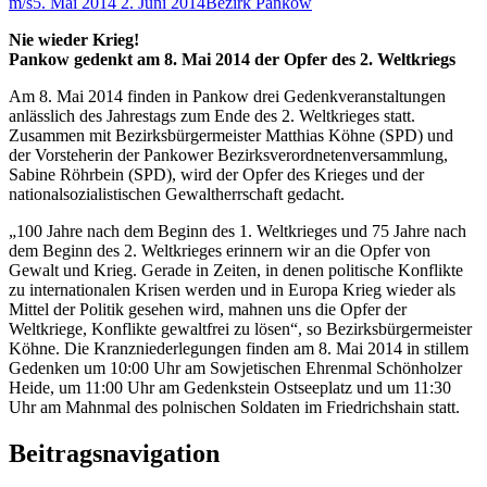
m/s
5. Mai 2014
2. Juni 2014
Bezirk Pankow
Nie wieder Krieg!
Pankow gedenkt am 8. Mai 2014 der Opfer des 2. Weltkriegs
Am 8. Mai 2014 finden in Pankow drei Gedenkveranstaltungen
anlässlich des Jahrestags zum Ende des 2. Weltkrieges statt.
Zusammen mit Bezirksbürgermeister Matthias Köhne (SPD) und
der Vorsteherin der Pankower Bezirksverordnetenversammlung,
Sabine Röhrbein (SPD), wird der Opfer des Krieges und der
nationalsozialistischen Gewaltherrschaft gedacht.
„100 Jahre nach dem Beginn des 1. Weltkrieges und 75 Jahre nach
dem Beginn des 2. Weltkrieges erinnern wir an die Opfer von
Gewalt und Krieg. Gerade in Zeiten, in denen politische Konflikte
zu internationalen Krisen werden und in Europa Krieg wieder als
Mittel der Politik gesehen wird, mahnen uns die Opfer der
Weltkriege, Konflikte gewaltfrei zu lösen“, so Bezirksbürgermeister
Köhne. Die Kranzniederlegungen finden am 8. Mai 2014 in stillem
Gedenken um 10:00 Uhr am Sowjetischen Ehrenmal Schönholzer
Heide, um 11:00 Uhr am Gedenkstein Ostseeplatz und um 11:30
Uhr am Mahnmal des polnischen Soldaten im Friedrichshain statt.
Beitragsnavigation