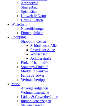
Architektur
Straßenbau
Spielplätze
Umwelt & Natur
Haus + Garten
Wirtschaft
Neueröffnungen
Firmenjubiläen
Shopping
Shopping-Center
Schönhauser Allee
Prenzlauer Allee
Weissensee
Achillesstraße
Einkaufsbahnhöfe
Sonntags-Einkauf
Märkte in Pankow
Fairtrade Town
Verbrauchertipps
Markt
Anzeige aufgeben
Wohnungsgesuche
Läden & Gewerberäume
Immobilienanzeigen
Stellenanzeigen