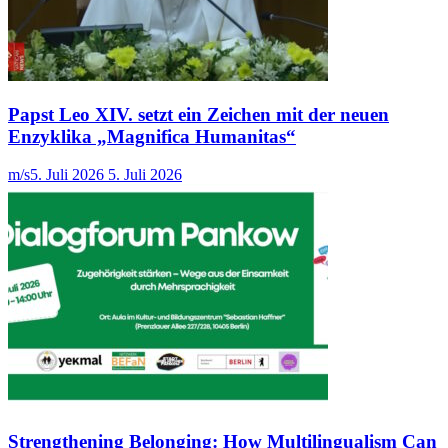
Papst Leo XIV. setzt ein Zeichen mit der neuen
Enzyklika „Magnifica Humanitas“
m/s
5. Juli 2026
5. Juli 2026
Strengthening Belonging: How Multilingualism Can