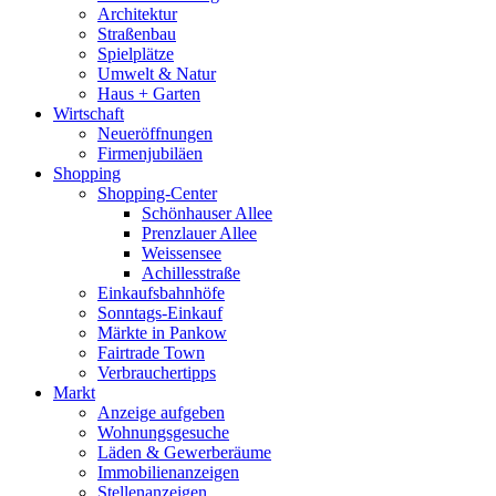
Architektur
Straßenbau
Spielplätze
Umwelt & Natur
Haus + Garten
Wirtschaft
Neueröffnungen
Firmenjubiläen
Shopping
Shopping-Center
Schönhauser Allee
Prenzlauer Allee
Weissensee
Achillesstraße
Einkaufsbahnhöfe
Sonntags-Einkauf
Märkte in Pankow
Fairtrade Town
Verbrauchertipps
Markt
Anzeige aufgeben
Wohnungsgesuche
Läden & Gewerberäume
Immobilienanzeigen
Stellenanzeigen