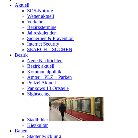
Aktuell
SOS-Notrufe
Wetter aktuell
Verkehr
Bezirkstermine
Jahreskalender
Sicherheit & Prävention
Internet Security
SEARCH – SUCHEN
Bezirk
Neue Nachrichten
Bezirk aktuell
Kommunalpolitik
Ämter – PLZ – Parken
Polizei Aktuell
Pankows 13 Ortsteile
Sightseeing
Stadtbilder
Kiezkultur
Bauen
Stadtentwicklung