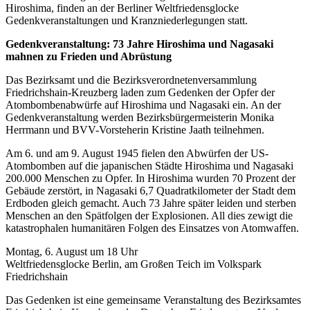
Hiroshima, finden an der Berliner Weltfriedensglocke
Gedenkveranstaltungen und Kranzniederlegungen statt.
Gedenkveranstaltung: 73 Jahre Hiroshima und Nagasaki
mahnen zu Frieden und Abrüstung
Das Bezirksamt und die Bezirksverordnetenversammlung
Friedrichshain-Kreuzberg laden zum Gedenken der Opfer der
Atombombenabwürfe auf Hiroshima und Nagasaki ein. An der
Gedenkveranstaltung werden Bezirksbürgermeisterin Monika
Herrmann und BVV-Vorsteherin Kristine Jaath teilnehmen.
Am 6. und am 9. August 1945 fielen den Abwürfen der US-
Atombomben auf die japanischen Städte Hiroshima und Nagasaki
200.000 Menschen zu Opfer. In Hiroshima wurden 70 Prozent der
Gebäude zerstört, in Nagasaki 6,7 Quadratkilometer der Stadt dem
Erdboden gleich gemacht. Auch 73 Jahre später leiden und sterben
Menschen an den Spätfolgen der Explosionen. All dies zewigt die
katastrophalen humanitären Folgen des Einsatzes von Atomwaffen.
Montag, 6. August um 18 Uhr
Weltfriedensglocke Berlin, am Großen Teich im Volkspark
Friedrichshain
Das Gedenken ist eine gemeinsame Veranstaltung des Bezirksamtes