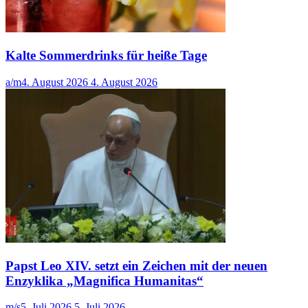
Kalte Sommerdrinks für heiße Tage
a/m
4. August 2026
4. August 2026
Papst Leo XIV. setzt ein Zeichen mit der neuen
Enzyklika „Magnifica Humanitas“
m/s
5. Juli 2026
5. Juli 2026