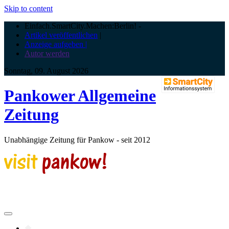
Skip to content
Einfach.SmartCity.Machen:Berlin!
-
Artikel veröffentlichen
|
Anzeige aufgeben |
Autor werden
Sonntag, 09. August 2026
Pankower Allgemeine
Zeitung
Unabhängige Zeitung für Pankow - seit 2012