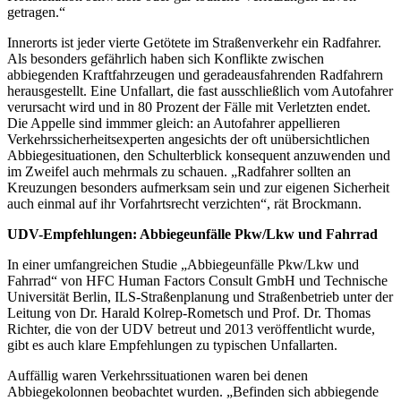
getragen.“
Innerorts ist jeder vierte Getötete im Straßenverkehr ein Radfahrer.
Als besonders gefährlich haben sich Konflikte zwischen
abbiegenden Kraftfahrzeugen und geradeausfahrenden Radfahrern
herausgestellt. Eine Unfallart, die fast ausschließlich vom Autofahrer
verursacht wird und in 80 Prozent der Fälle mit Verletzten endet.
Die Appelle sind immmer gleich: an Autofahrer appellieren
Verkehrssicherheitsexperten angesichts der oft unübersichtlichen
Abbiegesituationen, den Schulterblick konsequent anzuwenden und
im Zweifel auch mehrmals zu schauen. „Radfahrer sollten an
Kreuzungen besonders aufmerksam sein und zur eigenen Sicherheit
auch einmal auf ihr Vorfahrtsrecht verzichten“, rät Brockmann.
UDV-Empfehlungen: Abbiegeunfälle Pkw/Lkw und Fahrrad
In einer umfangreichen Studie „Abbiegeunfälle Pkw/Lkw und
Fahrrad“ von HFC Human Factors Consult GmbH und Technische
Universität Berlin, ILS-Straßenplanung und Straßenbetrieb unter der
Leitung von Dr. Harald Kolrep-Rometsch und Prof. Dr. Thomas
Richter, die von der UDV betreut und 2013 veröffentlicht wurde,
gibt es auch klare Empfehlungen zu typischen Unfallarten.
Auffällig waren Verkehrssituationen waren bei denen
Abbiegekolonnen beobachtet wurden. „Befinden sich abbiegende