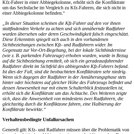
Kfz-Fahrer in einer Abbiegekolonne, erhöht sich die Konfliktrate
um das Sechsfache im Vergleich zu Kfz-Fahrern, die sich nicht in
einer Abbiegekolonne befinden.“
„In dieser Situation scheinen die Kfz-Fahrer auf den vor ihnen
stattfindenden Verkehr zu achten und sich annähernde Radfahrer
wurden übersehen oder deren Geschwindigkeit falsch eingeschätzt.
Diese Erkenntnis spiegelt sich auch in den vorhandenen
Sichtbeziehungen zwischen Kfz- und Radfahrern wider. Im
Gegensatz zur Vor-Ort-Begehung, bei der lokale Sichthindernisse
(wie z. B. parkenden Fahrzeuge) erhoben wurden, wurde in Bezug
auf die Sichtbeziehung ermittelt, ob sich ein geradeausfahrender
Radfahrer direkt im Sichtfeld des abbiegenden Kfz-Fahrers befand.
Ist dies der Fall, sind die beobachteten Konfliktraten sehr niedrig.
Wenn sich dagegen der Radfahrer in der Annäherungsphase stets
hinter oder höchstens auf gleicher Höhe des Fahrzeugs befindet und
dessen Anwesenheit nur mit einem Schulterblick festzustellen ist,
erhöht sich die Konfliktrate um das Achtache. Des Weiteren zeigte
sich, dass die Anwesenheit von mindestens zwei Radfahrern, die
gleichzeitig durch die Konfliktzone fahren, eine Halbierung der
Konfliktrate bewirkte.“
Verhaltensbedingte Unfallursachen
Generell gilt: Kfz- und Radfahrer müssen über die Problematik von