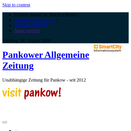
Skip to content
Einfach.SmartCity.Machen:Berlin!
-
Artikel veröffentlichen
|
Anzeige aufgeben |
Autor werden
Samstag, 08. August 2026
Pankower Allgemeine
Zeitung
Unabhängige Zeitung für Pankow - seit 2012