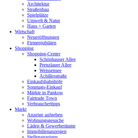
Architektur
Straßenbau
Spielplätze
Umwelt & Natur
Haus + Garten
Wirtschaft
Neueröffnungen
Firmenjubiläen
Shopping
Shopping-Center
Schönhauser Allee
Prenzlauer Allee
Weissensee
Achillesstraße
Einkaufsbahnhöfe
Sonntags-Einkauf
Märkte in Pankow
Fairtrade Town
Verbrauchertipps
Markt
Anzeige aufgeben
Wohnungsgesuche
Läden & Gewerberäume
Immobilienanzeigen
Stellenanzeigen