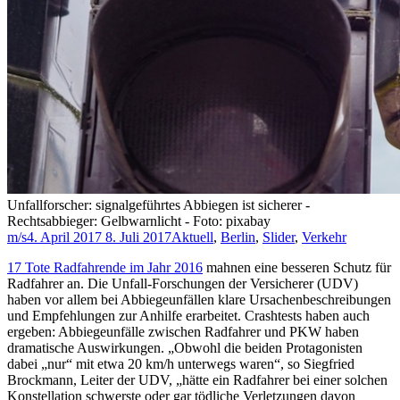
Unfallforscher: signalgeführtes Abbiegen ist sicherer -
Rechtsabbieger: Gelbwarnlicht - Foto: pixabay
m/s
4. April 2017
8. Juli 2017
Aktuell
,
Berlin
,
Slider
,
Verkehr
17 Tote Radfahrende im Jahr 2016
mahnen eine besseren Schutz für
Radfahrer an. Die Unfall-Forschungen der Versicherer (UDV)
haben vor allem bei Abbiegeunfällen klare Ursachenbeschreibungen
und Empfehlungen zur Anhilfe erarbeitet. Crashtests haben auch
ergeben: Abbiegeunfälle zwischen Radfahrer und PKW haben
dramatische Auswirkungen. „Obwohl die beiden Protagonisten
dabei „nur“ mit etwa 20 km/h unterwegs waren“, so Siegfried
Brockmann, Leiter der UDV, „hätte ein Radfahrer bei einer solchen
Konstellation schwerste oder gar tödliche Verletzungen davon