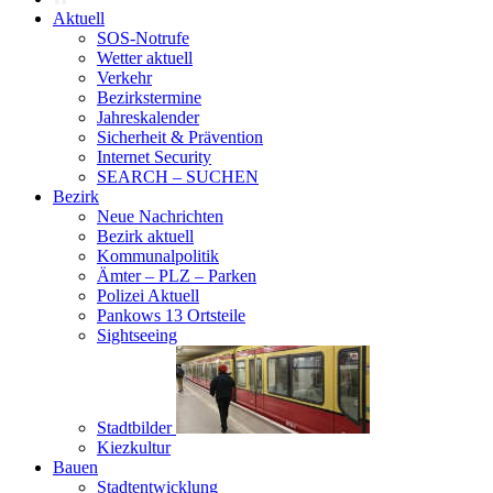
Aktuell
SOS-Notrufe
Wetter aktuell
Verkehr
Bezirkstermine
Jahreskalender
Sicherheit & Prävention
Internet Security
SEARCH – SUCHEN
Bezirk
Neue Nachrichten
Bezirk aktuell
Kommunalpolitik
Ämter – PLZ – Parken
Polizei Aktuell
Pankows 13 Ortsteile
Sightseeing
Stadtbilder
Kiezkultur
Bauen
Stadtentwicklung