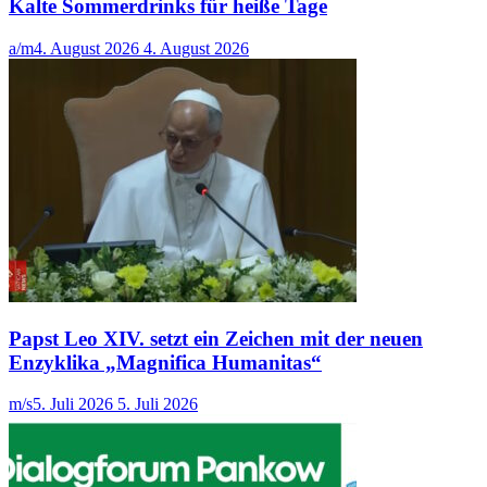
Kalte Sommerdrinks für heiße Tage
a/m
4. August 2026
4. August 2026
Papst Leo XIV. setzt ein Zeichen mit der neuen
Enzyklika „Magnifica Humanitas“
m/s
5. Juli 2026
5. Juli 2026