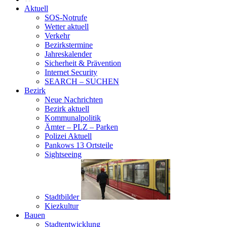
Aktuell
SOS-Notrufe
Wetter aktuell
Verkehr
Bezirkstermine
Jahreskalender
Sicherheit & Prävention
Internet Security
SEARCH – SUCHEN
Bezirk
Neue Nachrichten
Bezirk aktuell
Kommunalpolitik
Ämter – PLZ – Parken
Polizei Aktuell
Pankows 13 Ortsteile
Sightseeing
Stadtbilder
Kiezkultur
Bauen
Stadtentwicklung