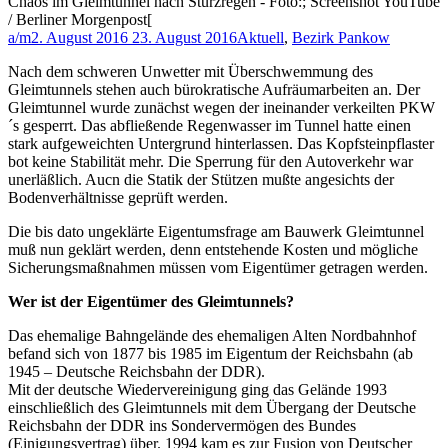
Chaos im Gleimtunnel nach Sturzregen - Foto:; Screenshot YouTube
/ Berliner Morgenpost[
a/m
2. August 2016
23. August 2016
Aktuell
,
Bezirk Pankow
Nach dem schweren Unwetter mit Überschwemmung des
Gleimtunnels stehen auch bürokratische Aufräumarbeiten an. Der
Gleimtunnel wurde zunächst wegen der ineinander verkeilten PKW
´s gesperrt. Das abfließende Regenwasser im Tunnel hatte einen
stark aufgeweichten Untergrund hinterlassen. Das Kopfsteinpflaster
bot keine Stabilität mehr. Die Sperrung für den Autoverkehr war
unerläßlich. Aucn die Statik der Stützen mußte angesichts der
Bodenverhältnisse geprüft werden.
Die bis dato ungeklärte Eigentumsfrage am Bauwerk Gleimtunnel
muß nun geklärt werden, denn entstehende Kosten und mögliche
Sicherungsmaßnahmen müssen vom Eigentümer getragen werden.
Wer ist der Eigentümer des Gleimtunnels?
Das ehemalige Bahngelände des ehemaligen Alten Nordbahnhof
befand sich von 1877 bis 1985 im Eigentum der Reichsbahn (ab
1945 – Deutsche Reichsbahn der DDR).
Mit der deutsche Wiedervereinigung ging das Gelände 1993
einschließlich des Gleimtunnels mit dem Übergang der Deutsche
Reichsbahn der DDR ins Sondervermögen des Bundes
(Einigungsvertrag) über. 1994 kam es zur Fusion von Deutscher