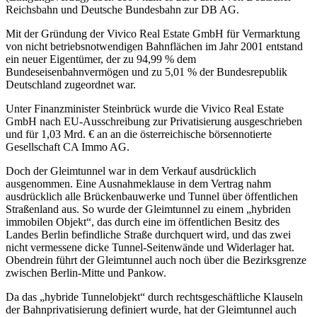
Reichsbahn und Deutsche Bundesbahn zur DB AG.
Mit der Gründung der Vivico Real Estate GmbH für Vermarktung
von nicht betriebsnotwendigen Bahnflächen im Jahr 2001 entstand
ein neuer Eigentümer, der zu 94,99 % dem
Bundeseisenbahnvermögen und zu 5,01 % der Bundesrepublik
Deutschland zugeordnet war.
Unter Finanzminister Steinbrück wurde die Vivico Real Estate
GmbH nach EU-Ausschreibung zur Privatisierung ausgeschrieben
und für 1,03 Mrd. € an an die österreichische börsennotierte
Gesellschaft CA Immo AG.
Doch der Gleimtunnel war in dem Verkauf ausdrücklich
ausgenommen. Eine Ausnahmeklause in dem Vertrag nahm
ausdrücklich alle Brückenbauwerke und Tunnel über öffentlichen
Straßenland aus. So wurde der Gleimtunnel zu einem „hybriden
immobilen Objekt“, das durch eine im öffentlichen Besitz des
Landes Berlin befindliche Straße durchquert wird, und das zwei
nicht vermessene dicke Tunnel-Seitenwände und Widerlager hat.
Obendrein führt der Gleimtunnel auch noch über die Bezirksgrenze
zwischen Berlin-Mitte und Pankow.
Da das „hybride Tunnelobjekt“ durch rechtsgeschäftliche Klauseln
der Bahnprivatisierung definiert wurde, hat der Gleimtunnel auch