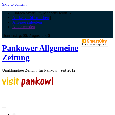
Skip to content
Einfach.SmartCity.Machen:Berlin!
-
Artikel veröffentlichen
|
Anzeige aufgeben |
Autor werden
Donnerstag, 06. August 2026
Pankower Allgemeine
Zeitung
Unabhängige Zeitung für Pankow - seit 2012