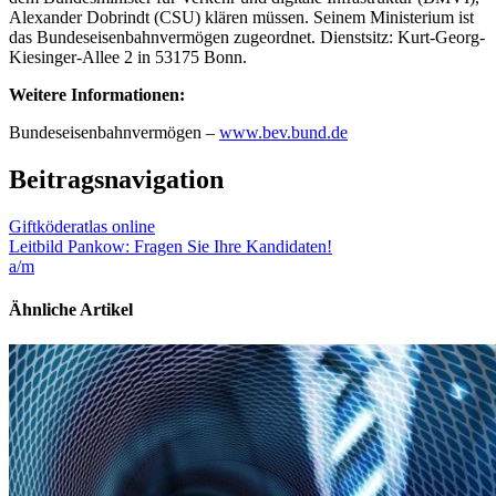
Alexander Dobrindt (CSU) klären müssen. Seinem Ministerium ist
das Bundeseisenbahnvermögen zugeordnet. Dienstsitz: Kurt-Georg-
Kiesinger-Allee 2 in 53175 Bonn.
Weitere Informationen:
Bundeseisenbahnvermögen –
www.bev.bund.de
Beitragsnavigation
Giftköderatlas online
Leitbild Pankow: Fragen Sie Ihre Kandidaten!
a/m
Ähnliche Artikel