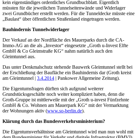
kein eigenständiges ordentliches Grundbuchblatt. Eigentlich
müssten für die jeweilichen Tunnelseitenwände und Widerlager
zwei Grundbücher erstellt werden. Für die Tunneldecke müsste eine
„Baulast“ über öffentlichen Straßenland eingetragen werden.
Bauhindernis Tunnelwiderlager
Der Verkauf an der Nordfläche des Mauerparks durch die CA-
Immo-AG an die als „Investor“ eingesetzte „Groth u-Invest Elfte
GmbH & Co Gleimstraße KG“ nahm natürlich auch den
Gleimtunnel aus.
Das unter Denkmalschutz stehende Bauwerk Gleimtunnel stellt bei
der Erschließung der Baufläche ein Bauhindernis dar (Groth kreist
am Gleimtunnel |
3.4.2014
| Pankower Allgemeine Zeitung).
Die Eigentumsfragen dürften sich aufgrund weiterer
Grundstücksgeschäfte noch weiter kompliziert haben, denn die
Groth-Gruppe ist mittlerweile mit der „Groth u-invest Fünfzehnte
GmbH & Co. Wohnen am Mauerpark KG“ mit der Vermarktung
der Wohnungen aktiv (
www.so-berlin.de
).
Klärung durch das Bundesverkehrsministerium?
Die Eigentumsverhältnisse am Gleimtunnel wird man nun wohl mit
dem Bundesminister für Verkehr und digitale Infrastruktur (BMVI),