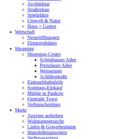
Architektur
Straßenbau
Spielplätze
Umwelt & Natur
Haus + Garten
Wirtschaft
Neueröffnungen
Firmenjubiläen
Shopping
Shopping-Center
Schönhauser Allee
Prenzlauer Allee
Weissensee
Achillesstraße
Einkaufsbahnhöfe
Sonntags-Einkauf
Märkte in Pankow
Fairtrade Town
Verbrauchertipps
Markt
Anzeige aufgeben
Wohnungsgesuche
Läden & Gewerberäume
Immobilienanzeigen
Stellenanzeigen