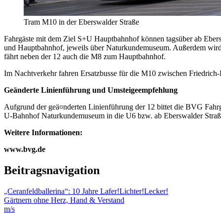
Tram M10 in der Eberswalder Straße
Fahrgäste mit dem Ziel S+U Hauptbahnhof können tagsüber ab Ebersw
und Hauptbahnhof, jeweils über Naturkundemuseum. Außerdem wird ta
fährt neben der 12 auch die M8 zum Hauptbahnhof.
Im Nachtverkehr fahren Ersatzbusse für die M10 zwischen Friedric
Geänderte Linienführung und Umsteigeempfehlung
Aufgrund der geä¤nderten Linienführung der 12 bittet die BVG Fahrg
U-Bahnhof Naturkundemuseum in die U6 bzw. ab Eberswalder Straße
Weitere Informationen:
www.bvg.de
Beitragsnavigation
„Ceranfeldballerina“: 10 Jahre Lafer!Lichter!Lecker!
Gärtnern ohne Herz, Hand & Verstand
m/s