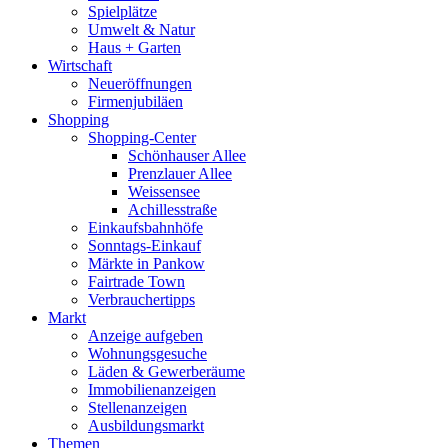
Spielplätze
Umwelt & Natur
Haus + Garten
Wirtschaft
Neueröffnungen
Firmenjubiläen
Shopping
Shopping-Center
Schönhauser Allee
Prenzlauer Allee
Weissensee
Achillesstraße
Einkaufsbahnhöfe
Sonntags-Einkauf
Märkte in Pankow
Fairtrade Town
Verbrauchertipps
Markt
Anzeige aufgeben
Wohnungsgesuche
Läden & Gewerberäume
Immobilienanzeigen
Stellenanzeigen
Ausbildungsmarkt
Themen