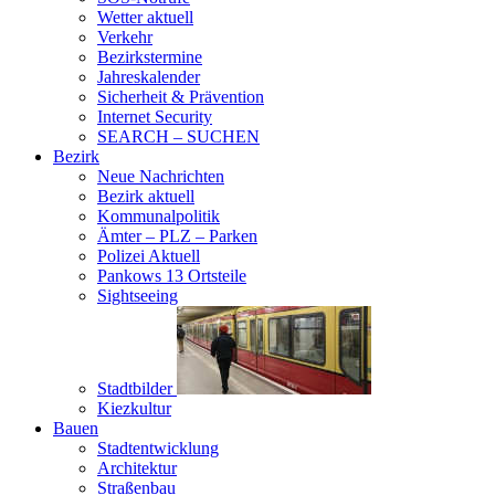
Wetter aktuell
Verkehr
Bezirkstermine
Jahreskalender
Sicherheit & Prävention
Internet Security
SEARCH – SUCHEN
Bezirk
Neue Nachrichten
Bezirk aktuell
Kommunalpolitik
Ämter – PLZ – Parken
Polizei Aktuell
Pankows 13 Ortsteile
Sightseeing
Stadtbilder
Kiezkultur
Bauen
Stadtentwicklung
Architektur
Straßenbau