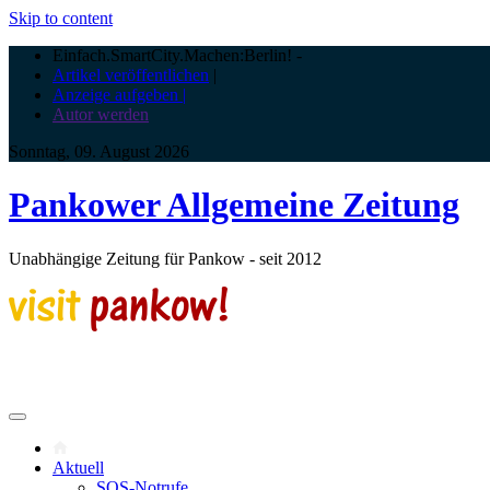
Skip to content
Einfach.SmartCity.Machen:Berlin!
-
Artikel veröffentlichen
|
Anzeige aufgeben |
Autor werden
Sonntag, 09. August 2026
Pankower Allgemeine Zeitung
Unabhängige Zeitung für Pankow - seit 2012
Aktuell
SOS-Notrufe