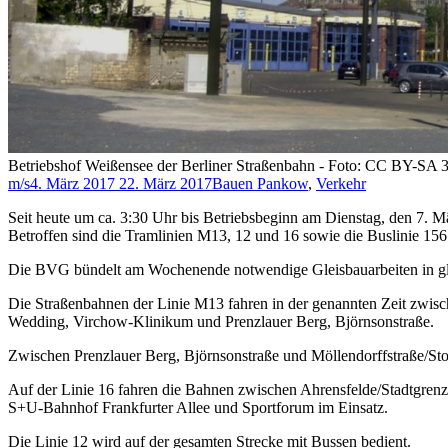
Betriebshof Weißensee der Berliner Straßenbahn - Foto: CC BY-SA 3
m/s
4. März 2017
22. März 2017
Bauen Pankow
,
Verkehr
Seit heute um ca. 3:30 Uhr bis Betriebsbeginn am Dienstag, den 7. 
Betroffen sind die Tramlinien M13, 12 und 16 sowie die Buslinie 156
Die BVG bündelt am Wochenende notwendige Gleisbauarbeiten in gle
Die Straßenbahnen der Linie M13 fahren in der genannten Zeit zwi
Wedding, Virchow-Klinikum und Prenzlauer Berg, Björnsonstraße.
Zwischen Prenzlauer Berg, Björnsonstraße und Möllendorffstraße/Stor
Auf der Linie 16 fahren die Bahnen zwischen Ahrensfelde/Stadtgren
S+U-Bahnhof Frankfurter Allee und Sportforum im Einsatz.
Die Linie 12 wird auf der gesamten Strecke mit Bussen bedient.