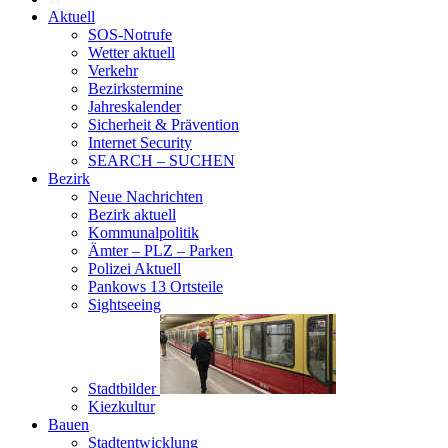
Aktuell
SOS-Notrufe
Wetter aktuell
Verkehr
Bezirkstermine
Jahreskalender
Sicherheit & Prävention
Internet Security
SEARCH – SUCHEN
Bezirk
Neue Nachrichten
Bezirk aktuell
Kommunalpolitik
Ämter – PLZ – Parken
Polizei Aktuell
Pankows 13 Ortsteile
Sightseeing
Stadtbilder
Kiezkultur
Bauen
Stadtentwicklung