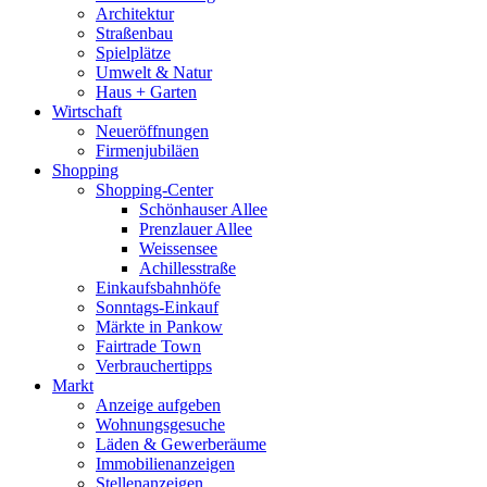
Architektur
Straßenbau
Spielplätze
Umwelt & Natur
Haus + Garten
Wirtschaft
Neueröffnungen
Firmenjubiläen
Shopping
Shopping-Center
Schönhauser Allee
Prenzlauer Allee
Weissensee
Achillesstraße
Einkaufsbahnhöfe
Sonntags-Einkauf
Märkte in Pankow
Fairtrade Town
Verbrauchertipps
Markt
Anzeige aufgeben
Wohnungsgesuche
Läden & Gewerberäume
Immobilienanzeigen
Stellenanzeigen