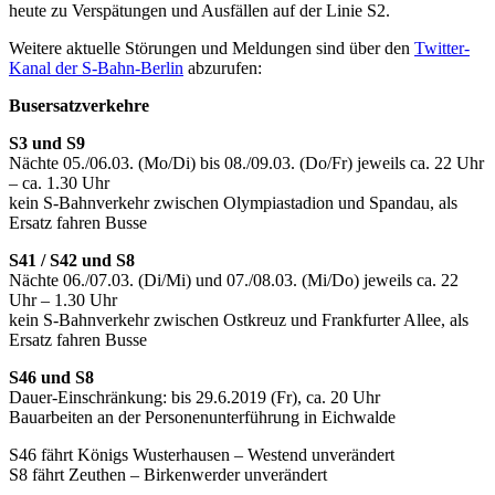
heute zu Verspätungen und Ausfällen auf der Linie S2.
Weitere aktuelle Störungen und Meldungen sind über den
Twitter-
Kanal der S-Bahn-Berlin
abzurufen:
Busersatzverkehre
S3 und S9
Nächte 05./06.03. (Mo/Di) bis 08./09.03. (Do/Fr) jeweils ca. 22 Uhr
– ca. 1.30 Uhr
kein S-Bahnverkehr zwischen Olympiastadion und Spandau, als
Ersatz fahren Busse
S41 / S42 und S8
Nächte 06./07.03. (Di/Mi) und 07./08.03. (Mi/Do) jeweils ca. 22
Uhr – 1.30 Uhr
kein S-Bahnverkehr zwischen Ostkreuz und Frankfurter Allee, als
Ersatz fahren Busse
S46 und S8
Dauer-Einschränkung: bis 29.6.2019 (Fr), ca. 20 Uhr
Bauarbeiten an der Personenunterführung in Eichwalde
S46 fährt Königs Wusterhausen – Westend unverändert
S8 fährt Zeuthen – Birkenwerder unverändert