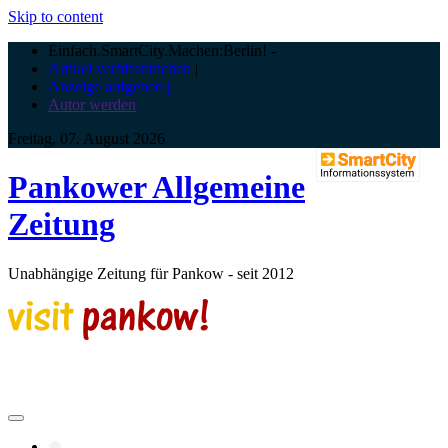
Skip to content
Einfach.SmartCity.Machen:Berlin!
-
Artikel veröffentlichen
|
Anzeige aufgeben |
Autor werden
Freitag, 07. August 2026
Pankower Allgemeine
Zeitung
Unabhängige Zeitung für Pankow - seit 2012