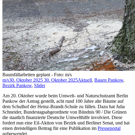
Baumfällarbeiten geplant - Foto: m/s
m/s
30. Oktober 2025
30. Oktober 2025
Aktuell
,
Bauen Pankow
,
Bezirk Pankow
,
Slider
Am 20. Oktober wurde beim Umwelt- und Naturschutzamt Berlin
Pankow der Antrag gestellt, acht rund 100 Jahre alte Bäume auf
dem Schulhof der Heinz-Brandt-Schule zu fällen. Dazu hat Julia
Schneider, Bundestagsabgeordnete von Bündnis 90 / Die Grünen
die staatlich finanzierte Deutsche Umwelthilfe involviert. Diese
fordert nun eine Eil-Aktion von Bezirk und Berliner Senat, und hat
einen dreistelligen Beitrag für eine Publikation im
Presseportal
aufgewendet.