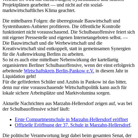
Projektplänen gearbeitet — und nicht auf ein sozial-
marktwirtschaftliches Klima geachtet.
Die mittelbaren Folgen: die überregionale Bauwirtschaft und
Systembauten-Anbieter profitieren. Die öffentliche Kontrolle
funktioniert nicht vorausschauend. Die Schulbauoffensive feiert sich
mit eigener Pressestelle und eigenen Internetangeboten selbst. —
Die Bauwirtschaft und die Werbewirtschaft und die
Kreativwirtschaft sind entkoppelt, statt in gemeinsamen Synergien
für die Außenwirkung Berlins zu arbeiten.
So ist es auch eine mittelbare Nebenwirkung der kartellartig
organisierten Berliner Schulbauoffensive, wenn der einst erfolgreich
arbeitende
Wirtschaftskreis Berlin-Pankow e.V.
in diesem Jahr in
Liquidation geht!
Für die geförderten Schüler und Azubis in Pankow ist das bitter,
denn nur eine vorausschauende Wirtschaftspolitik kann auch für
lokale sichere Arbeitsplätze und Marktvolumina sorgen.
Aktuelle Nachrichten aus Marzahn-Hellersdorf zeigen auf, was bei
der Schulbauoffensive schief läuft:
Erste Compartmentschule in Marzahn-Hellersdorf eröffnet
Offizielle Eröffnung der 37. Schule in Marzahn-Hellersdorf
.
Die politische Verantwortung liegt dabei beim gesamten Senat, der