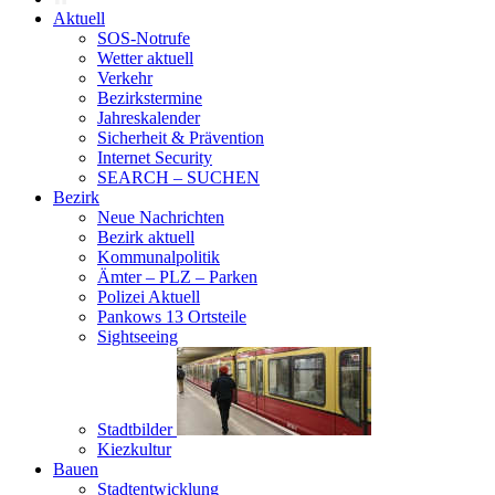
Aktuell
SOS-Notrufe
Wetter aktuell
Verkehr
Bezirkstermine
Jahreskalender
Sicherheit & Prävention
Internet Security
SEARCH – SUCHEN
Bezirk
Neue Nachrichten
Bezirk aktuell
Kommunalpolitik
Ämter – PLZ – Parken
Polizei Aktuell
Pankows 13 Ortsteile
Sightseeing
Stadtbilder
Kiezkultur
Bauen
Stadtentwicklung