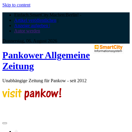
Skip to content
Einfach.SmartCity.Machen:Berlin!
-
Artikel veröffentlichen
|
Anzeige aufgeben |
Autor werden
Donnerstag, 06. August 2026
Pankower Allgemeine
Zeitung
Unabhängige Zeitung für Pankow - seit 2012