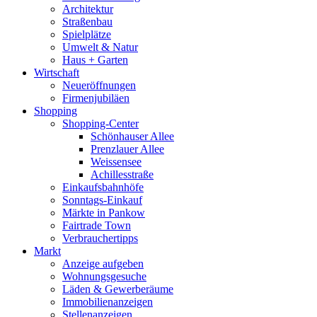
Architektur
Straßenbau
Spielplätze
Umwelt & Natur
Haus + Garten
Wirtschaft
Neueröffnungen
Firmenjubiläen
Shopping
Shopping-Center
Schönhauser Allee
Prenzlauer Allee
Weissensee
Achillesstraße
Einkaufsbahnhöfe
Sonntags-Einkauf
Märkte in Pankow
Fairtrade Town
Verbrauchertipps
Markt
Anzeige aufgeben
Wohnungsgesuche
Läden & Gewerberäume
Immobilienanzeigen
Stellenanzeigen