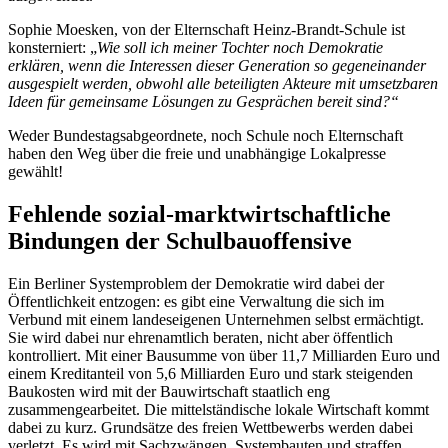
Sophie Moesken, von der Elternschaft Heinz-Brandt-Schule ist
konsterniert: „
Wie soll ich meiner Tochter noch Demokratie
erklären, wenn die Interessen dieser Generation so gegeneinander
ausgespielt werden, obwohl alle beteiligten Akteure mit umsetzbaren
Ideen für gemeinsame Lösungen zu Gesprächen bereit sind?“
Weder Bundestagsabgeordnete, noch Schule noch Elternschaft
haben den Weg über die freie und unabhängige Lokalpresse
gewählt!
Fehlende sozial-marktwirtschaftliche
Bindungen der Schulbauoffensive
Ein Berliner Systemproblem der Demokratie wird dabei der
Öffentlichkeit entzogen: es gibt eine Verwaltung die sich im
Verbund mit einem landeseigenen Unternehmen selbst ermächtigt.
Sie wird dabei nur ehrenamtlich beraten, nicht aber öffentlich
kontrolliert. Mit einer Bausumme von über 11,7 Milliarden Euro und
einem Kreditanteil von 5,6 Milliarden Euro und stark steigenden
Baukosten wird mit der Bauwirtschaft staatlich eng
zusammengearbeitet. Die mittelständische lokale Wirtschaft kommt
dabei zu kurz. Grundsätze des freien Wettbewerbs werden dabei
verletzt. Es wird mit Sachzwängen, Systembauten und straffen