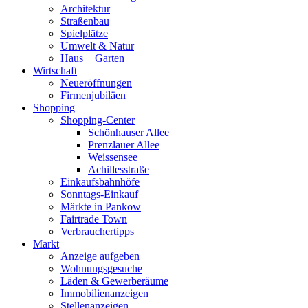
Architektur
Straßenbau
Spielplätze
Umwelt & Natur
Haus + Garten
Wirtschaft
Neueröffnungen
Firmenjubiläen
Shopping
Shopping-Center
Schönhauser Allee
Prenzlauer Allee
Weissensee
Achillesstraße
Einkaufsbahnhöfe
Sonntags-Einkauf
Märkte in Pankow
Fairtrade Town
Verbrauchertipps
Markt
Anzeige aufgeben
Wohnungsgesuche
Läden & Gewerberäume
Immobilienanzeigen
Stellenanzeigen