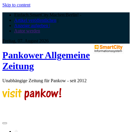
Skip to content
Einfach.SmartCity.Machen:Berlin!
-
Artikel veröffentlichen
|
Anzeige aufgeben |
Autor werden
Freitag, 07. August 2026
Pankower Allgemeine
Zeitung
Unabhängige Zeitung für Pankow - seit 2012