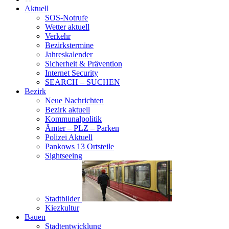
Aktuell
SOS-Notrufe
Wetter aktuell
Verkehr
Bezirkstermine
Jahreskalender
Sicherheit & Prävention
Internet Security
SEARCH – SUCHEN
Bezirk
Neue Nachrichten
Bezirk aktuell
Kommunalpolitik
Ämter – PLZ – Parken
Polizei Aktuell
Pankows 13 Ortsteile
Sightseeing
Stadtbilder
Kiezkultur
Bauen
Stadtentwicklung