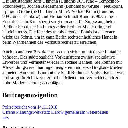
Die Baustadträte Jörn Oltmann (Bündnis 90/Grüne – Tempelhof-
Schöneberg), Jochen Biedermann (Bündnis 90/Grüne – Neukölln),
Ephraim Gothe (SPD – Berlin-Mitte), Vollrad Kuhn (Bündnis
90/Grüne – Pankow) und Florian Schmidt Bündnis 90/Grüne –
Friedrichshain-Kreuzberg) sorgt nun auch für Zugzwang beim
Berliner Senat, der im Interesse der Berliner Mieter dringend
handeln muss. Die Idee des revolvierenden Fonds ist ein erster
wichtiger Schritt, um in ganz Berlin rechtseinheitliches Handeln
beim Wahrnehmen der Vorkaufsrechtes zu erreichen.
Auch in anderen Bezirken muss man sich nun mit dieser Initiative
befassen. Das städtebauliche Vorkaufsrecht zwingt spekulative
Erwerber und Vermieter wieder in soziale Bahnen. Sie können mit
Abwendungsvereinbarungen reagieren, und sozial tragbare Mieten
anbieten. Andernfalls nimmt die Stadt Berlin das Vorkaufsrecht war,
und sorgt für Schutz vor zu hohen Mieten und vermeidet auch zu
hohe Modernisierungszuschlägen.
Beitragsnavigation
Polizeibericht vom 14.11.2018
Offene Planungswerkstatt: Karow gemeinsam weiterbauen
m/s