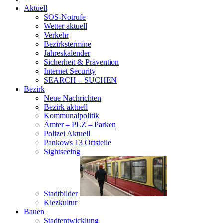
Aktuell
SOS-Notrufe
Wetter aktuell
Verkehr
Bezirkstermine
Jahreskalender
Sicherheit & Prävention
Internet Security
SEARCH – SUCHEN
Bezirk
Neue Nachrichten
Bezirk aktuell
Kommunalpolitik
Ämter – PLZ – Parken
Polizei Aktuell
Pankows 13 Ortsteile
Sightseeing
Stadtbilder
Kiezkultur
Bauen
Stadtentwicklung