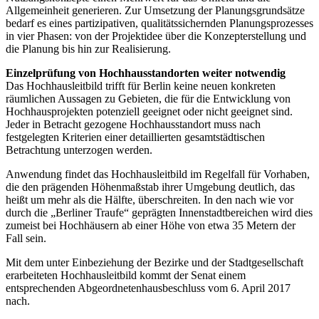
Allgemeinheit generieren. Zur Umsetzung der Planungsgrundsätze
bedarf es eines partizipativen, qualitätssichernden Planungsprozesses
in vier Phasen: von der Projektidee über die Konzepterstellung und
die Planung bis hin zur Realisierung.
Einzelprüfung von Hochhausstandorten weiter notwendig
Das Hochhausleitbild trifft für Berlin keine neuen konkreten
räumlichen Aussagen zu Gebieten, die für die Entwicklung von
Hochhausprojekten potenziell geeignet oder nicht geeignet sind.
Jeder in Betracht gezogene Hochhausstandort muss nach
festgelegten Kriterien einer detaillierten gesamtstädtischen
Betrachtung unterzogen werden.
Anwendung findet das Hochhausleitbild im Regelfall für Vorhaben,
die den prägenden Höhenmaßstab ihrer Umgebung deutlich, das
heißt um mehr als die Hälfte, überschreiten. In den nach wie vor
durch die „Berliner Traufe“ geprägten Innenstadtbereichen wird dies
zumeist bei Hochhäusern ab einer Höhe von etwa 35 Metern der
Fall sein.
Mit dem unter Einbeziehung der Bezirke und der Stadtgesellschaft
erarbeiteten Hochhausleitbild kommt der Senat einem
entsprechenden Abgeordnetenhausbeschluss vom 6. April 2017
nach.