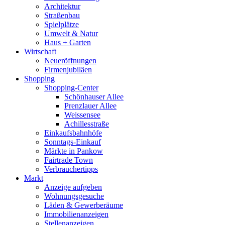
Architektur
Straßenbau
Spielplätze
Umwelt & Natur
Haus + Garten
Wirtschaft
Neueröffnungen
Firmenjubiläen
Shopping
Shopping-Center
Schönhauser Allee
Prenzlauer Allee
Weissensee
Achillesstraße
Einkaufsbahnhöfe
Sonntags-Einkauf
Märkte in Pankow
Fairtrade Town
Verbrauchertipps
Markt
Anzeige aufgeben
Wohnungsgesuche
Läden & Gewerberäume
Immobilienanzeigen
Stellenanzeigen