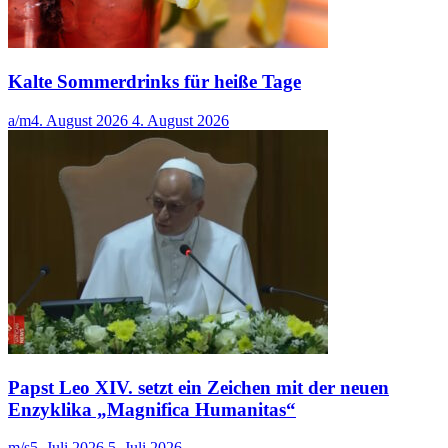
Kalte Sommerdrinks für heiße Tage
a/m
4. August 2026
4. August 2026
Papst Leo XIV. setzt ein Zeichen mit der neuen
Enzyklika „Magnifica Humanitas“
m/s
5. Juli 2026
5. Juli 2026