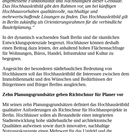
angemessene Funktionalität und Nachhaltigkeit dieser Gebäude.
Das Hochhausleitbild gibt den Rahmen vor, um bei künftigen
Hochhausvorhaben qualitätsvolle, nachhaltige und
mehrwertschaffende Lösungen zu finden. Das Hochhausleitbild gilt
in Berlin zukünftig als Orientierungsrahmen für die verbindliche
Bauleitplanung.“
In der dynamisch wachsenden Stadt Berlin sind die räumlichen
Entwicklungspotenziale begrenzt. Hochhäuser können deshalb
einen Beitrag dazu leisten, der anhaltend hohen Flächennachfrage
für Wohnungen, Büros, Handel, Infrastruktur und Kultur zu
begegnen.
Angesichts der besonderen städtebaulichen Bedeutung von
Hochhäusern soll das Hochhausleitbild die Interessen zwischen dem
Immobilienmarkt und den Wünschen und Bedürfnissen der
Bürgerinnen und Bürger Berlins ausgleichen.
Zehn Planungsgrundsätze geben Richtschnur für Planer vor
Mit seinen zehn Planungsgrundsätzen definiert das Hochhausleitbild
qualitative Anforderungen als Richtschnur für Hochhausprojekte in
Berlin. Hochhäuser sollen als Bestandteile einer integrierten
Stadtentwicklung hohe städtebauliche und architektonische
Qualitäten aufweisen sowie durch innovative, nachhaltige
Nutzungskonzepte einen Mehrwert für das Umfeld und die