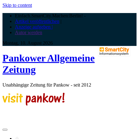
Skip to content
Einfach.SmartCity.Machen:Berlin!
-
Artikel veröffentlichen
|
Anzeige aufgeben |
Autor werden
Montag, 10. August 2026
Pankower Allgemeine
Zeitung
Unabhängige Zeitung für Pankow - seit 2012