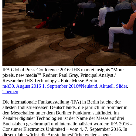
IFA Global Press Conference 2016: IHS market insights "More
pixels, new media?" Redner: Paul Gray, Principal Analyst /
Researcher IHS Technology - Foto: Messe Berlin
m/s
30. August 2016
1. September 2016
#Neuland
,
Aktuell
,
Slider
,
Themen
Die Internationale Funkausstellung (IFA) in Berlin ist eine der
ältesten Industriemessen Deutschlands, die jährlich im Sommer in
den Messehallen unter dem Berliner Funkturm stattfindet. Im
Zeitalter digitaler Technologien ist der Name der Messe auf drei
Buchstaben geschrumpft und internationalisiert worden: IFA 2016 –
Consumer Electronics Unlimited – vom 4.-7. September 2016. In
diesem Jahr wächst die Ausstellungsfläche weiter – neue