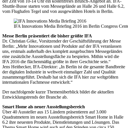
der Zeit von 10-14 Uhr ein kostenfreies Brunch-Angebot an. IFA-
Shuttle-Busse starten vom Messegelände an Halle 26 und Halle 6.2,
vom Flughafen Tegel und von ausgewählten Hotels in Berlin.
IFA Innovations Media Briefing 2016 im Berlin Congress Cente
Messe Berlin präsentiert die bisher größte IFA
Dr. Christian Göke, Vorsitzender der Geschäftsführung der Messe
Berlin: „Mehr Innovationen und Produkte auf der IFA veranlassen
uns, erstmals außerhalb des komplett ausgebuchten Messegeländes
eine zusätzliche Ausstellungsfläche zu bespielen. Mithin wird die
IFA 2016 die flächenmäßig größte in ihrer Geschichte sein.“
Jens Heithecker, IFA-Direktor: „In Berlin ist die gesamte Bandbreite
der digitalen Industrie in weltweit einmaliger Zahl und Qualität
zusammengeführt. Deshalb hat sich die IFA hier zur weltgrößten
internationalen Fachmesse entwickelt.“
Der nachfolgende kurze Themenüberblick bildet die aktuellen
Entwicklungstrends der Branche ab.
Smart Home als neuer Ausstellungsbereich
Über 40 Aussteller aus 15 Ländern präsentieren auf 3.000
Quadratmetern im neuen Ausstellungsbereich Smart Home in Halle
6.2 ihre neuesten Produkte, Dienstleistungen und Lösungen. Das
Thema Smart Home wird auch auf den Ständen von circa 150