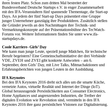
ihren festen Platz. Schon zum dritten Mal bestreitet der
Bundesverband Deutsche Startups e.V. in enger Zusammenarbeit
mit den IFA-Veranstaltern fünf spannende Thementage, die Start-up
Days. An jedem der fünf Start-up Days präsentiert eine Gruppe
junger Unternehmer ganztägig ihre Produktideen. Zusätzlich stellen
die Gründer jeweils an den Nachmittagen ihre Technik- und
Vermarktungskonzepte auf der Präsentationsbühne des TecWatch-
Forums vor. Weitere Informationen finden Sie unter www.ifa-
startupdays.de.
Coole Karriere- Girls’ Day
Wie kann man junge Leute, speziell junge Mädchen, für technische
Berufe begeistern? Eine Gemeinschaftsinitiative der drei Verbände
VDE, ZVEH und ZVEI gibt konkrete Antworten – am 6.
September, dem Girls’ Day, mit Live Talks, Mitmachaktionen und
Erfahrungsberichten von jungen Leuten in der Ausbildung.
IFA Keynotes
Bei den IFA Keynotes 2016 dreht sich alles um die smarte Küche,
vernetzte Autos, virtuelle Realität und Internet der Dinge (IoT).
Global herausragende Persönlichkeiten aus Consumer Electronics,
Home Appliances und angrenzenden Industrien, die Treiber der
digitalen Evolution wie Revolution sind, vermitteln in den IFA
Keynotes 2016 ihre ganz persönlichen Visionen zur Digitalisierung.