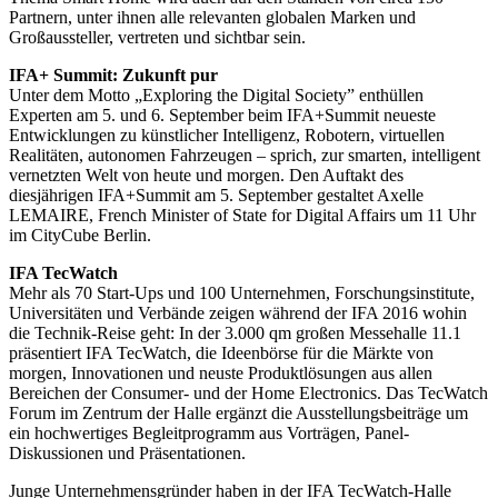
Partnern, unter ihnen alle relevanten globalen Marken und
Großaussteller, vertreten und sichtbar sein.
IFA+ Summit: Zukunft pur
Unter dem Motto „Exploring the Digital Society” enthüllen
Experten am 5. und 6. September beim IFA+Summit neueste
Entwicklungen zu künstlicher Intelligenz, Robotern, virtuellen
Realitäten, autonomen Fahrzeugen – sprich, zur smarten, intelligent
vernetzten Welt von heute und morgen. Den Auftakt des
diesjährigen IFA+Summit am 5. September gestaltet Axelle
LEMAIRE, French Minister of State for Digital Affairs um 11 Uhr
im CityCube Berlin.
IFA TecWatch
Mehr als 70 Start-Ups und 100 Unternehmen, Forschungsinstitute,
Universitäten und Verbände zeigen während der IFA 2016 wohin
die Technik-Reise geht: In der 3.000 qm großen Messehalle 11.1
präsentiert IFA TecWatch, die Ideenbörse für die Märkte von
morgen, Innovationen und neuste Produktlösungen aus allen
Bereichen der Consumer- und der Home Electronics. Das TecWatch
Forum im Zentrum der Halle ergänzt die Ausstellungsbeiträge um
ein hochwertiges Begleitprogramm aus Vorträgen, Panel-
Diskussionen und Präsentationen.
Junge Unternehmensgründer haben in der IFA TecWatch-Halle