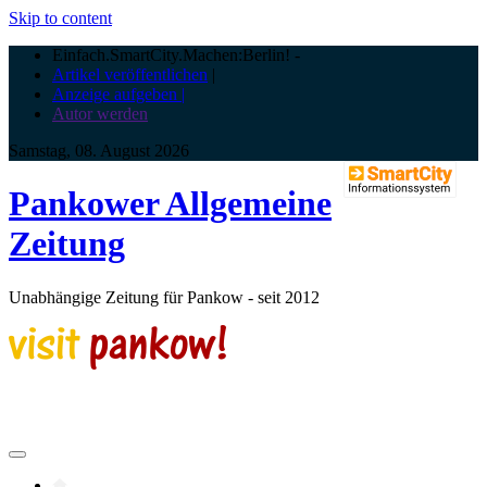
Skip to content
Einfach.SmartCity.Machen:Berlin!
-
Artikel veröffentlichen
|
Anzeige aufgeben |
Autor werden
Samstag, 08. August 2026
Pankower Allgemeine
Zeitung
Unabhängige Zeitung für Pankow - seit 2012