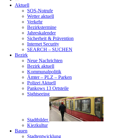
Aktuell
SOS-Notrufe
Wetter aktuell
Verkehr
Bezirkstermine
Jahreskalender
Sicherheit & Prävention
Internet Security
SEARCH – SUCHEN
Bezirk
Neue Nachrichten
Bezirk aktuell
Kommunalpolitik
Ämter – PLZ – Parken
Polizei Aktuell
Pankows 13 Ortsteile
Sightseeing
Stadtbilder
Kiezkultur
Bauen
Stadtentwicklung