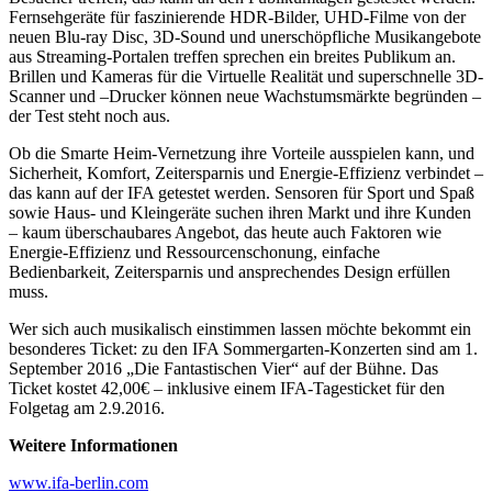
Fernsehgeräte für faszinierende HDR-Bilder, UHD-Filme von der
neuen Blu-ray Disc, 3D-Sound und unerschöpfliche Musikangebote
aus Streaming-Portalen treffen sprechen ein breites Publikum an.
Brillen und Kameras für die Virtuelle Realität und superschnelle 3D-
Scanner und –Drucker können neue Wachstumsmärkte begründen –
der Test steht noch aus.
Ob die Smarte Heim-Vernetzung ihre Vorteile ausspielen kann, und
Sicherheit, Komfort, Zeitersparnis und Energie-Effizienz verbindet –
das kann auf der IFA getestet werden. Sensoren für Sport und Spaß
sowie Haus- und Kleingeräte suchen ihren Markt und ihre Kunden
– kaum überschaubares Angebot, das heute auch Faktoren wie
Energie-Effizienz und Ressourcenschonung, einfache
Bedienbarkeit, Zeitersparnis und ansprechendes Design erfüllen
muss.
Wer sich auch musikalisch einstimmen lassen möchte bekommt ein
besonderes Ticket: zu den IFA Sommergarten-Konzerten sind am 1.
September 2016 „Die Fantastischen Vier“ auf der Bühne. Das
Ticket kostet 42,00€ – inklusive einem IFA-Tagesticket für den
Folgetag am 2.9.2016.
Weitere Informationen
www.ifa-berlin.com