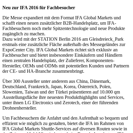
Neu zur IFA 2016 für Fachbesucher
Die Messe expandiert mit dem Format IFA Global Markets und
schafft einen neuen zusätzlicher B2B-Handelsplatz, um IFA-
Fachbesuchern noch mehr Spitzentechnologie und neue Produkte
zugänglich zu machen.
Dazu wird mit der STATION Berlin 2016 am Gleisdreieck_Park
erstmals eine zusätzliche Fläche außerhalb des Messegeländes zur
ExpoCenter City. IFA Global Markets richtet sich exklusiv an
Fachbesucher und bietet insbesondere Einkäufern und Händlern
einen zentralen Handelsplatz, der Zulieferer, Komponenten-
Hersteller, OEMs und ODMs mit potentiellen Kunden und Partnern
der CE- und HA-Branche zusammenbringt.
Über 300 Aussteller unter anderem aus China, Dänemark,
Deutschland, Frankreich, Japan, Korea, Österreich, Polen,
Slowenien, Taiwan und der Türkei präsentieren auf 10.000 qm
Ausstellungsfläche ihre neuesten Produkthighlights und Services,
unter ihnen LG Electronics und Zerotech, einer der führenden
Drohnenhersteller.
Um Fachbesuchern die Anfahrt und den Aufenthalt so bequem und
effizient wie möglich zu gestalten, bietet die IFA im Rahmen von
IFA Global Markets Shuttle-Services auf diversen Routen sowie in