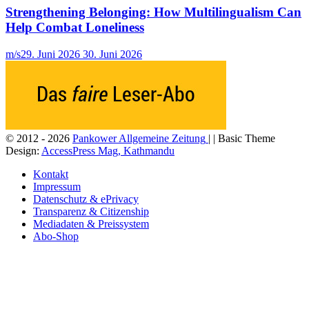
Strengthening Belonging: How Multilingualism Can
Help Combat Loneliness
m/s
29. Juni 2026
30. Juni 2026
© 2012 - 2026
Pankower Allgemeine Zeitung
| | Basic Theme
Design:
AccessPress Mag, Kathmandu
Kontakt
Impressum
Datenschutz & ePrivacy
Transparenz & Citizenship
Mediadaten & Preissystem
Abo-Shop