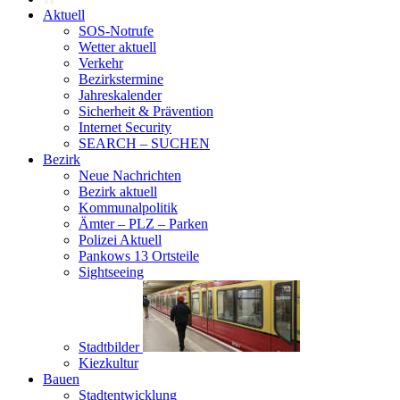
Aktuell
SOS-Notrufe
Wetter aktuell
Verkehr
Bezirkstermine
Jahreskalender
Sicherheit & Prävention
Internet Security
SEARCH – SUCHEN
Bezirk
Neue Nachrichten
Bezirk aktuell
Kommunalpolitik
Ämter – PLZ – Parken
Polizei Aktuell
Pankows 13 Ortsteile
Sightseeing
Stadtbilder
Kiezkultur
Bauen
Stadtentwicklung