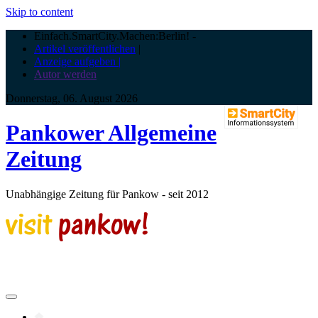
Skip to content
Einfach.SmartCity.Machen:Berlin!
-
Artikel veröffentlichen
|
Anzeige aufgeben |
Autor werden
Donnerstag, 06. August 2026
Pankower Allgemeine
Zeitung
Unabhängige Zeitung für Pankow - seit 2012