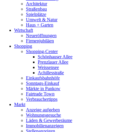
Architektur
Straßenbau
Spielplätze
Umwelt & Natur
Haus + Garten
Wirtschaft
Neueröffnungen
Firmenjubiläen
Shopping
Shopping-Center
Schönhauser Allee
Prenzlauer Allee
Weissensee
Achillesstraße
Einkaufsbahnhöfe
Sonntags-Einkauf
Märkte in Pankow
Fairtrade Town
Verbrauchertipps
Markt
Anzeige aufgeben
Wohnungsgesuche
Läden & Gewerberäume
Immobilienanzeigen
Stellenanzeigen