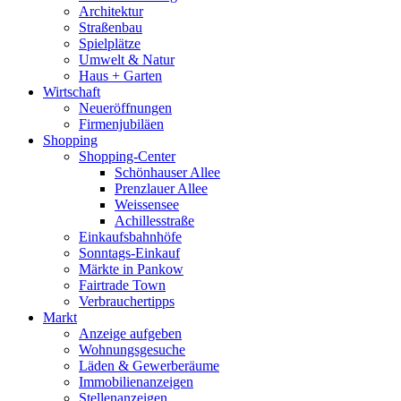
Architektur
Straßenbau
Spielplätze
Umwelt & Natur
Haus + Garten
Wirtschaft
Neueröffnungen
Firmenjubiläen
Shopping
Shopping-Center
Schönhauser Allee
Prenzlauer Allee
Weissensee
Achillesstraße
Einkaufsbahnhöfe
Sonntags-Einkauf
Märkte in Pankow
Fairtrade Town
Verbrauchertipps
Markt
Anzeige aufgeben
Wohnungsgesuche
Läden & Gewerberäume
Immobilienanzeigen
Stellenanzeigen