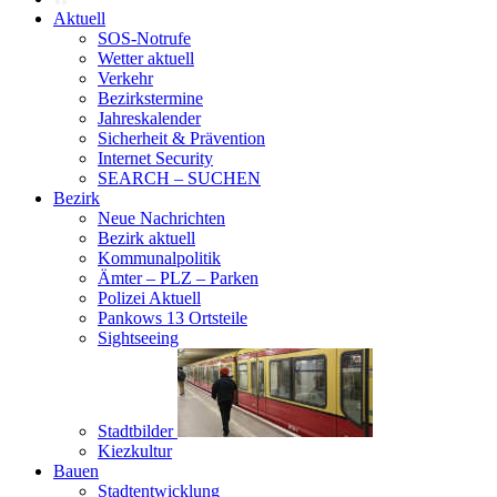
Aktuell
SOS-Notrufe
Wetter aktuell
Verkehr
Bezirkstermine
Jahreskalender
Sicherheit & Prävention
Internet Security
SEARCH – SUCHEN
Bezirk
Neue Nachrichten
Bezirk aktuell
Kommunalpolitik
Ämter – PLZ – Parken
Polizei Aktuell
Pankows 13 Ortsteile
Sightseeing
Stadtbilder
Kiezkultur
Bauen
Stadtentwicklung