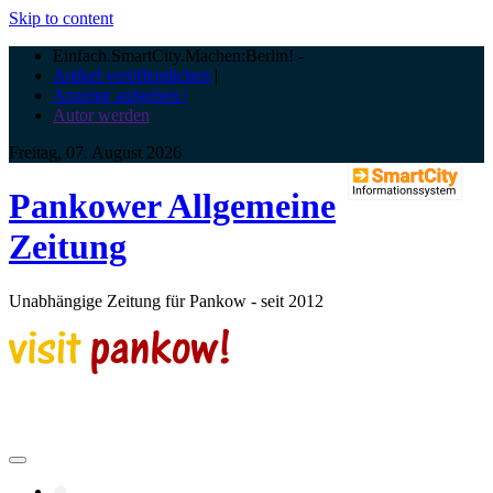
Skip to content
Einfach.SmartCity.Machen:Berlin!
-
Artikel veröffentlichen
|
Anzeige aufgeben |
Autor werden
Freitag, 07. August 2026
Pankower Allgemeine
Zeitung
Unabhängige Zeitung für Pankow - seit 2012