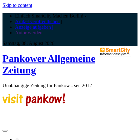
Skip to content
Einfach.SmartCity.Machen:Berlin!
-
Artikel veröffentlichen
|
Anzeige aufgeben |
Autor werden
Samstag, 08. August 2026
Pankower Allgemeine
Zeitung
Unabhängige Zeitung für Pankow - seit 2012