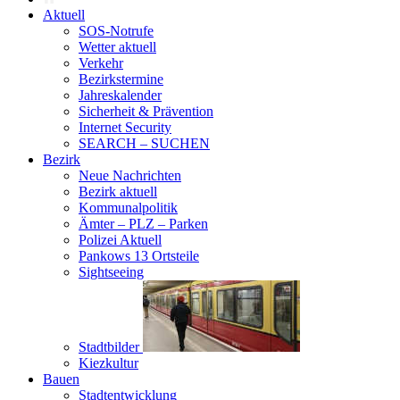
Aktuell
SOS-Notrufe
Wetter aktuell
Verkehr
Bezirkstermine
Jahreskalender
Sicherheit & Prävention
Internet Security
SEARCH – SUCHEN
Bezirk
Neue Nachrichten
Bezirk aktuell
Kommunalpolitik
Ämter – PLZ – Parken
Polizei Aktuell
Pankows 13 Ortsteile
Sightseeing
Stadtbilder
Kiezkultur
Bauen
Stadtentwicklung