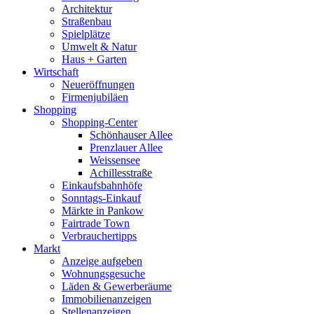
Architektur
Straßenbau
Spielplätze
Umwelt & Natur
Haus + Garten
Wirtschaft
Neueröffnungen
Firmenjubiläen
Shopping
Shopping-Center
Schönhauser Allee
Prenzlauer Allee
Weissensee
Achillesstraße
Einkaufsbahnhöfe
Sonntags-Einkauf
Märkte in Pankow
Fairtrade Town
Verbrauchertipps
Markt
Anzeige aufgeben
Wohnungsgesuche
Läden & Gewerberäume
Immobilienanzeigen
Stellenanzeigen